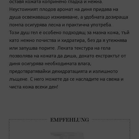
оставя кожата копринено гладка и нежна.
Неустоимият плодов аромат на диня придава на
душа освежаващо изживяване, а удобната дозираща
помпа осигурява лесна и практична употреба.
Този душ гел е особено подходящ за мазна кожа, тъй
като нежно почиства и хидратира, без да я утежнява
или запушва порите. Леката текстура на гела
позволява на кожата да диша, докато екстрактът от
диня осигурява необходимата влага,
предотвратявайки дехидратацията и излишното
лъщене. С него можете да се насладите на свежа и
чиста кожа всеки ден!