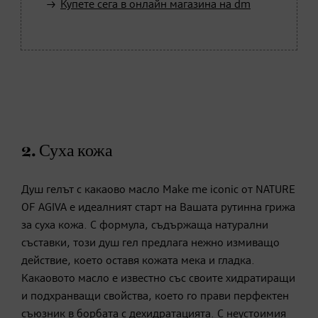
Купете сега в онлайн магазина на dm
2. Суха кожа
Душ гелът с какаово масло Make me iconic от NATURE
OF AGIVA е идеалният старт на Вашата рутинна грижа
за суха кожа. С формула, съдържаща натурални
съставки, този душ гел предлага нежно измиващо
действие, което оставя кожата мека и гладка.
Какаовото масло е известно със своите хидратиращи
и подхранващи свойства, което го прави перфектен
съюзник в борбата с дехидратацията. С неустоимия