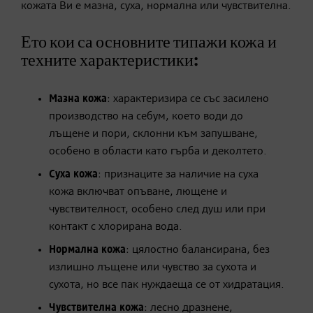
кожата Ви е мазна, суха, нормална или чувствителна.
Ето кои са основните типажи кожа и
техните характеристики:
Мазна кожа
: характеризира се със засилено
производство на себум, което води до
лъщене и пори, склонни към запушване,
особено в области като гърба и деколтето.
Суха кожа
: признаците за наличие на суха
кожа включват опъване, лющене и
чувствителност, особено след душ или при
контакт с хлорирана вода.
Нормална кожа
: цялостно балансирана, без
излишно лъщене или чувство за сухота и
сухота, но все пак нуждаеща се от хидратация.
Чувствителна кожа
: лесно дразнене,