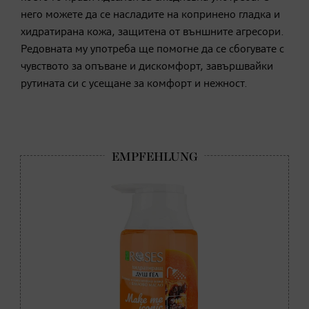
него можете да се насладите на копринено гладка и
хидратирана кожа, защитена от външните агресори.
Редовната му употреба ще помогне да се сбогувате с
чувството за опъване и дискомфорт, завършвайки
рутината си с усещане за комфорт и нежност.