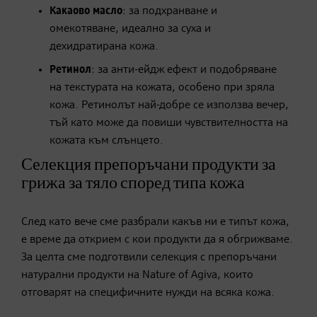
Какаово масло
: за подхранване и
омекотяване, идеално за суха и
дехидратирана кожа.
Ретинол
: за анти-ейдж ефект и подобряване
на текстурата на кожата, особено при зряла
кожа. Ретинолът най-добре се използва вечер,
тъй като може да повиши чувствителността на
кожата към слънцето.
Селекция препоръчани продукти за
грижа за тяло според типа кожа
След като вече сме разбрали какъв ни е типът кожа,
е време да открием с кои продукти да я обгрижваме.
За целта сме подготвили селекция с препоръчани
натурални продукти на Nature of Agiva, които
отговарят на специфичните нужди на всяка кожа.