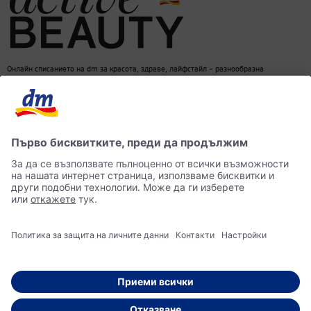
Онлайн списанието на dm за красота, здраве, лайфстайл – разнообразна
информация за един балансиран начин на живот
dm онлайн магазин
Контакти
Лични данни
достъпност
Становище за употреба на изкуствен интелект (ИИ)
© 2026 dm България ЕООД Моят магазин за козметика, парфюмерия, бебешки
продукти, здравословно хранене, стоки за дома, храна за домашни любимци и много
други.