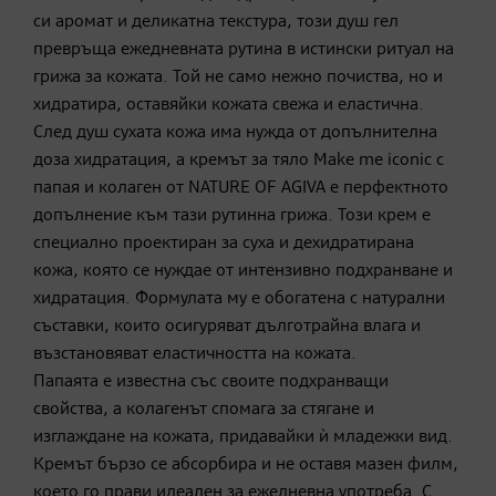
си аромат и деликатна текстура, този душ гел
превръща ежедневната рутина в истински ритуал на
грижа за кожата. Той не само нежно почиства, но и
хидратира, оставяйки кожата свежа и еластична.
След душ сухата кожа има нужда от допълнителна
доза хидратация, а кремът за тяло Make me iconic с
папая и колаген от NATURE OF AGIVA е перфектното
допълнение към тази рутинна грижа. Този крем е
специално проектиран за суха и дехидратирана
кожа, която се нуждае от интензивно подхранване и
хидратация. Формулата му е обогатена с натурални
съставки, които осигуряват дълготрайна влага и
възстановяват еластичността на кожата.
Папаята е известна със своите подхранващи
свойства, а колагенът спомага за стягане и
изглаждане на кожата, придавайки ѝ младежки вид.
Кремът бързо се абсорбира и не оставя мазен филм,
което го прави идеален за ежедневна употреба. С