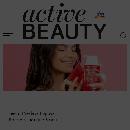
текст:
Preslava Popova
Време за четене:
6
мин