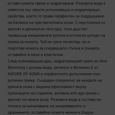
оставя кожата свежа и хидратирана. Розовата вода е
известна със своите успокояващи и хидратиращи
свойства, което го прави перфектен за поддържане
на баланса на чувствителната кожа. С неустоимия си
аромат и деликатна текстура, този душ гел
превръща ежедневната рутина в истински ритуал на
грижа за кожата. Той не само почиства, но и
подготвя кожата за следващата стъпка в грижата,
оставяйки я мека и еластична.
След освежаващия душ, хидратиращият крем за тяло
Blooming с розова вода, ретинол и Витамин Е от
NATURE OF AGIVA е перфектното допълнение към
рутинна грижа. Създаден специално за нуждите на
зрялата кожа с видима ефективност върху
признаците на стареене, активна anti-age грижа с
аромат на нежна роза. Розовата вода в състава му
помага за намаляване на зачервяването и
дразненето, оставяйки кожата нежна и гладка.