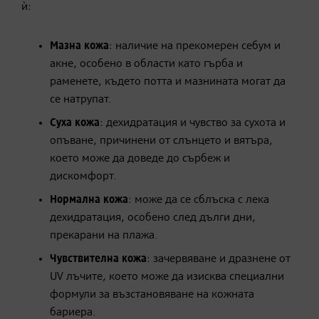
ѝ:
Мазна кожа
: наличие на прекомерен себум и
акне, особено в области като гърба и
раменете, където потта и мазнината могат да
се натрупат.
Суха кожа
: дехидратация и чувство за сухота и
опъване, причинени от слънцето и вятъра,
което може да доведе до сърбеж и
дискомфорт.
Нормална кожа
: може да се сблъска с лека
дехидратация, особено след дълги дни,
прекарани на плажа.
Чувствителна кожа
: зачервяване и дразнене от
UV лъчите, което може да изисква специални
формули за възстановяване на кожната
бариера.