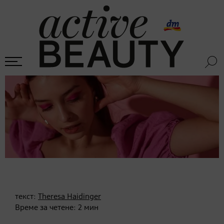
текст:
Theresa Haidinger
Време за четене:
2
мин