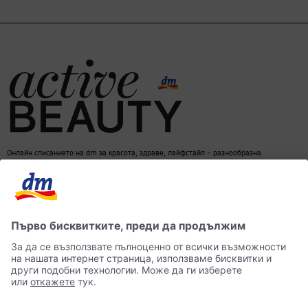
Онлайн списанието на dm за красота, здраве, лайфстайл – разнообразна
информация за един балансиран начин на живот