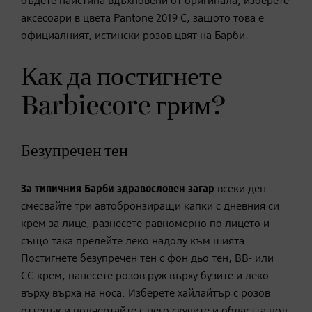
бъдете наистина вдъхновени от оригинала, изберете
аксесоари в цвета Pantone 2019 C, защото това е
официалният, истински розов цвят на Барби.
Как да постигнете
Barbiecore грим?
Безупречен тен
За типичния Барби здравословен загар
всеки ден
смесвайте три автобронзиращи капки с дневния си
крем за лице, разнесете равномерно по лицето и
също така прелейте леко надолу към шията.
Постигнете безупречен тен с фон дьо тен, BB- или
CC-крем, нанесете розов руж върху бузите и леко
върху върха на носа. Изберете хайлайтър с розов
оттенък и подчертайте с него скулите и областта под