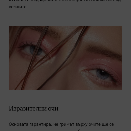
веждите
Изразителни очи
Основата гарантира, че гримът върху очите ще се