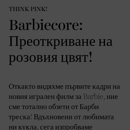
THINK PINK!
Barbiecore:
Преоткриване на
розовия цвят!
Откакто видяхме първите кадри на
новия игрален филм за Barbie, ние
сме тотално обзети от Барби
треска! Вдъхновени от любимата
ни кукла, сега изпробваме