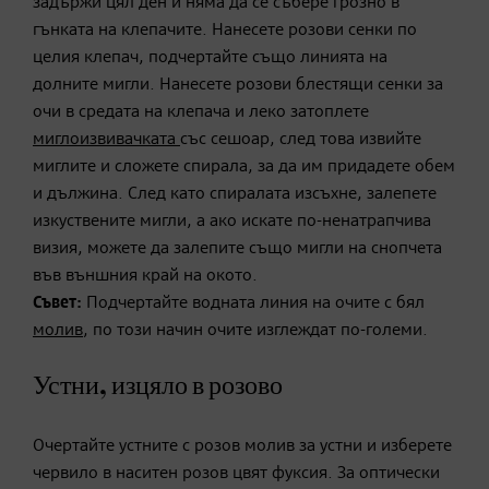
задържи цял ден и няма да се събере грозно в
гънката на клепачите. Нанесете розови сенки по
целия клепач, подчертайте също линията на
долните мигли. Нанесете розови блестящи сенки за
очи в средата на клепача и леко затоплете
миглоизвивачката
със сешоар, след това извийте
миглите и сложете спирала, за да им придадете обем
и дължина. След като спиралата изсъхне, залепете
изкуствените мигли, а ако искате по-ненатрапчива
визия, можете да залепите също мигли на снопчета
във външния край на окото.
Съвет:
Подчертайте водната линия на очите с бял
молив
, по този начин очите изглеждат по-големи.
Устни, изцяло в розово
Очертайте устните с розов молив за устни и изберете
червило в наситен розов цвят фуксия. За оптически