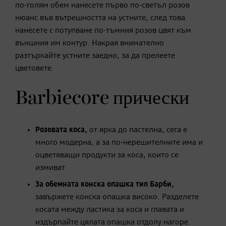
по-голям обем нанесете първо по-светъл розов
нюанс във вътрешността на устните, след това
нанесете с потупване по-тъмния розов цвят към
външния им контур. Накрая внимателно
разтъркайте устните заедно, за да прелеете
цветовете.
Barbiecore прически
Розовата коса,
от ярка до пастелна, сега е
много модерна, а за по-нерешителните има и
оцветяващи продукти за коса, които се
измиват.
За обемната конска опашка тип Барби,
завържете конска опашка високо. Разделете
косата между ластика за коса и главата и
издърпайте цялата опашка отдолу нагоре.