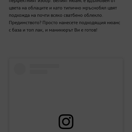
перфектният избор. Белият нюанс е вдъхновен от
цвета на облаците и като типично мръснобял цвят
подхожда на почти всяко сватбено облекло.
Предимството? Просто нанесете подходящия нюанс
с база и топ лак, и маникюрът Ви е готов!