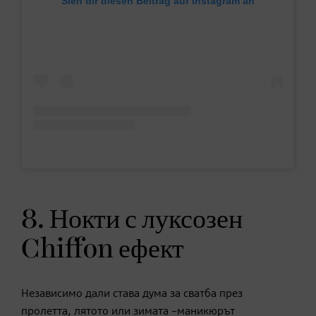
Sieh dir diesen Beitrag auf Instagram an
8. Нокти с луксозен
Chiffon ефект
Независимо дали става дума за сватба през
пролетта, лятото или зимата –маникюрът