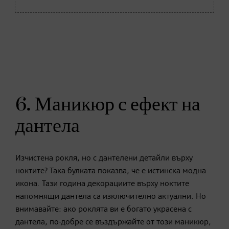
6. Маникюр с ефект на
дантела
Изчистена рокля, но с дантелени детайли върху
ноктите? Така булката показва, че е истинска модна
икона. Тази година декорациите върху ноктите
напомнящи дантела са изключително актуални. Но
внимавайте: ако роклята ви е богато украсена с
дантела, по-добре се въздържайте от този маникюр,