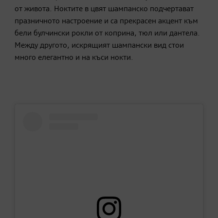
от живота. Ноктите в цвят шампанско подчертават
празничното настроение и са прекрасен акцент към
бели булчински рокли от коприна, тюл или дантела.
Между другото, искрящият шампански вид стои
много елегантно и на къси нокти.