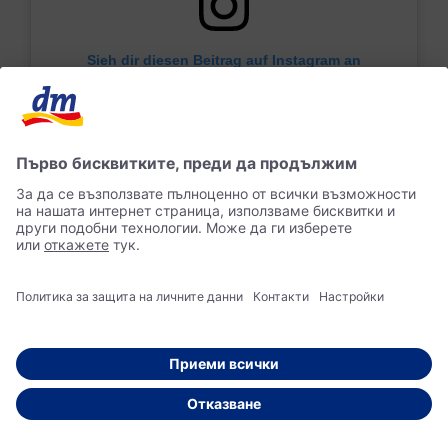
Sieh dir diesen Beitrag auf Instagram an
9. Маникюр с 3D
декорации