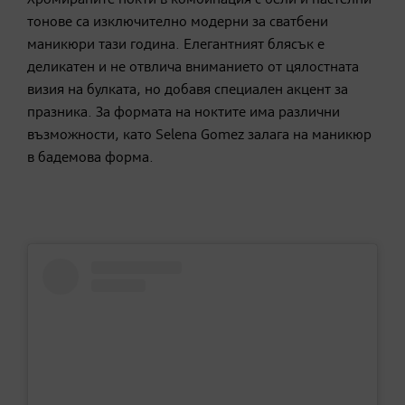
Хромираните нокти в комбинация с бели и пастелни
тонове са изключително модерни за сватбени
маникюри тази година. Елегантният блясък е
деликатен и не отвлича вниманието от цялостната
визия на булката, но добавя специален акцент за
празника. За формата на ноктите има различни
възможности, като Selena Gomez залага на маникюр
в бадемова форма.