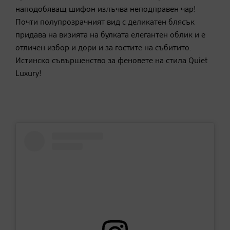
наподобяващ шифон излъчва неподправен чар!
Почти полупрозрачният вид с деликатен блясък
придава на визията на булката елегантен облик и е
отличен избор и дори и за гостите на събитито.
Истинско съвършенство за феновете на стилa Quiet
Luxury!