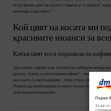
естествения цвят на косата с повече от 5 нюанса“, ка
изглежда изкуствено.“
Кой цвят на косата ми по
красивите нюанси за всек
Какъв цвят коса подхожда на кафяв
„Ако имате кафяви очи, можете да избирате между ра
средно, тъмно и шоколадовокафяво“, казва експертът
ако очите са светлокафяви - това е така, защото те о
Можете да комбинирате и много тъмни очи с много све
тази изразителна визия.