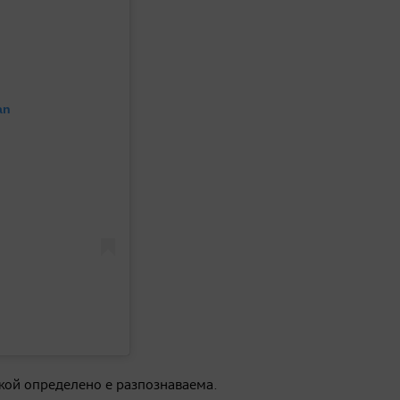
an
жой определено е разпознаваема.