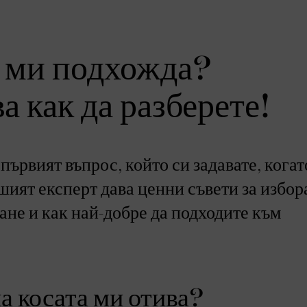
а ми подхожда?
 как да разберете!
 първият въпрос, който си задавате, когат
шият експерт дава ценни съвети за избор
ане и как най-добре да подходите към
на косата ми отива?