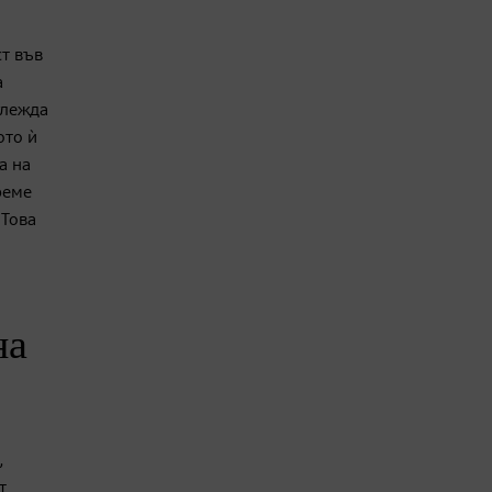
ст във
а
глежда
ото ѝ
а на
реме
 Това
на
,
т