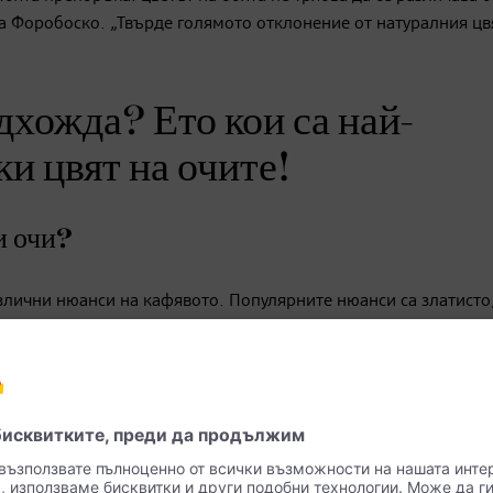
зва Форобоско. „Твърде голямото отклонение от натуралния цв
дхожда? Ето кои са най-
и цвят на очите!
и очи?
злични нюанси на кафявото. Популярните нюанси са златисто
 по колористика Форобоско. „Но и русата коса може да подх
бикновено имат златист оттенък и допълват отлично топлото р
тла коса, като актрисата от „Ема“ Аня Тейлър Джой, която о