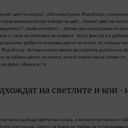
твеният цвят на косата“, обяснява Сузане Форобоско, специали
играе важна роля при избора на цвят. „Новият цвят на косат
дуалност“, казва експертът. „Затова при консултации се раз
ата и стила на обличане на клиента. Често фактор е и работн
ва доколко добре се откроява цветът на очите, но и върху тен
а Форобоско. Затова е много важно да отделите достатъчно в
о се избира цветът на косата, когато знаете какъв типаж сте.
на дрехи, обувки и т.н
дхождат на светлите и кои - 
тъл може да бъде цветът на косата, а колкото по-тъмен е той
оята препоръка: цветът на боята не трябва да се различава о