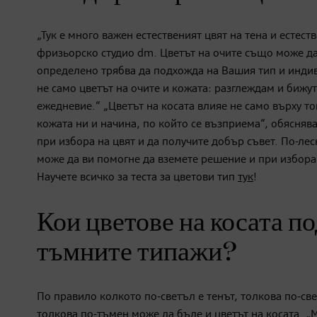
„Тук е много важен естественият цвят на тена и естес
фризьорско студио dm. Цветът на очите също може да 
определено трябва да подхожда на Вашия тип и индиви
не само цветът на очите и кожата: разглеждам и бижут
ежедневие.“ „Цветът на косата влияе не само върху то
кожата ни и начина, по който се възприема“, обясняв
при избора на цвят и да получите добър съвет. По-лесн
може да ви помогне да вземете решение и при избора 
Научете всичко за теста за цветови тип
тук
!
Кои цветове на косата по
тъмните типажи?
По правило колкото по-светъл е тенът, толкова по-све
толкова по-тъмен може да бъде и цветът на косата. „М