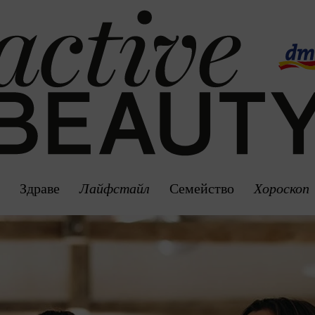
а
Здраве
Лайфстайл
Семейство
Хороскоп