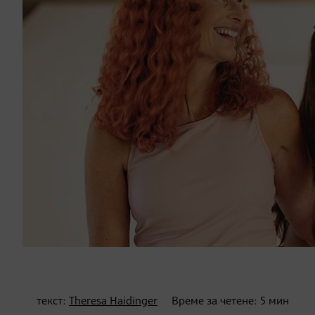
текст:
Theresa Haidinger
Време за четене:
5
мин