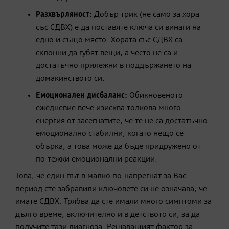
Разхвърляност:
Добър трик (не само за хора
със СДВХ) е да поставяте ключа си винаги на
едно и също място. Хората със СДВХ са
склонни да губят вещи, а често не са и
достатъчно прилежни в поддържането на
домакинството си.
Емоционален дисбаланс:
Обикновеното
ежедневие вече изисква толкова много
енергия от засегнатите, че те не са достатъчно
емоционално стабилни, когато нещо се
обърка, а това може да бъде придружено от
по-тежки емоционални реакции.
Това, че един път в малко по-напрегнат за Вас
период сте забравили ключовете си не означава, че
имате СДВХ. Трябва да сте имали много симптоми за
дълго време, включително и в детството си, за да
получите тази диагноза. Решаващият фактор за