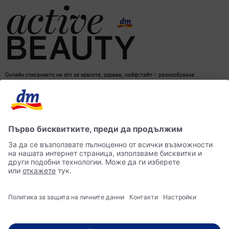
Онлайн списанието на dm за красота, здраве, лайфстайл – разнообразна
информация за един балансиран начин на живот
dm онлайн магазин
Контакти
Лични данни
достъпност
Становище за употреба на изкуствен интелект (ИИ)