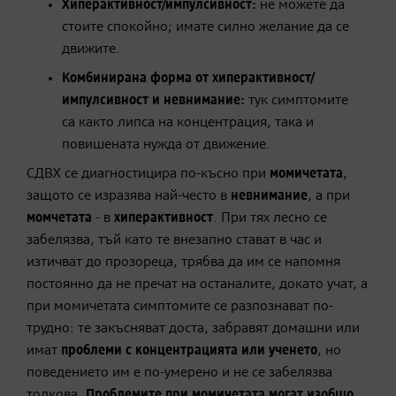
Хиперактивност/импулсивност:
не можете да
стоите спокойно; имате силно желание да се
движите.
Комбинирана форма от хиперактивност/
импулсивност и невнимание:
тук симптомите
са както липса на концентрация, така и
повишената нужда от движение.
СДВХ се диагностицира по-късно при
момичетата
,
защото се изразява най-често в
невнимание
, а при
момчетата
- в
хиперактивност
. При тях лесно се
забелязва, тъй като те внезапно стават в час и
изтичват до прозореца, трябва да им се напомня
постоянно да не пречат на останалите, докато учат, а
при момичетата симптомите се разпознават по-
трудно: те закъсняват доста, забравят домашни или
имат
проблеми с концентрацията или ученето
, но
поведението им е по-умерено и не се забелязва
толкова.
Проблемите при момичетата могат изобщо