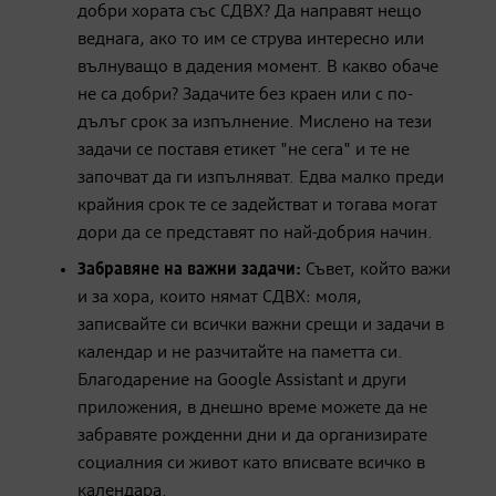
добри хората със СДВХ? Да направят нещо
веднага, ако то им се струва интересно или
вълнуващо в дадения момент. В какво обаче
не са добри? Задачите без краен или с по-
дълъг срок за изпълнение. Мислено на тези
задачи се поставя етикет "не сега" и те не
започват да ги изпълняват. Едва малко преди
крайния срок те се задействат и тогава могат
дори да се представят по най-добрия начин.
Забравяне на важни задачи:
Съвет, който важи
и за хора, които нямат СДВХ: моля,
записвайте си всички важни срещи и задачи в
календар и не разчитайте на паметта си.
Благодарение на Google Assistant и други
приложения, в днешно време можете да не
забравяте рожденни дни и да организирате
социалния си живот като вписвате всичко в
календара.