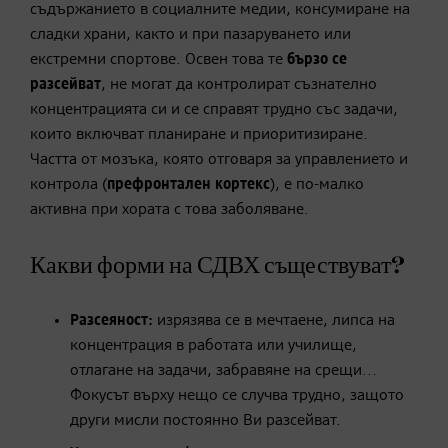
съдържанието в социалните медии, консумиране на
сладки храни, както и при пазаруването или
екстремни спортове. Освен това те
бързо се
разсейват
, не могат да контролират съзнателно
концентрацията си и се справят трудно със задачи,
които включват планиране и приоритизиране.
Частта от мозъка, която отговаря за управлението и
контрола (
префронтален кортекс
), е по-малко
активна при хората с това заболяване.
Какви форми на СДВХ съществуват?
Разсеяност:
изрязява се в мечтаене, липса на
концентрация в работата или училище,
отлагане на задачи, забравяне на срещи...
Фокусът върху нещо се случва трудно, защото
други мисли постоянно Ви разсейват.