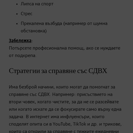
Липса на спорт
Стрес
Прекалена възбуда (например от шумна
обстановка)
Забележка
:
Потърсете професионална помощ, ако се нуждаете
от подкрепа.
Стратегии за справяне със СДВХ
Има безброй начини, които могат да помогнат за
справяне със СДВХ. Например: присъствието на
втори човек, когато чистите, за да не се разсейвате
или когато искате да се фокусирате само върху една
задача. В интернет има инфлуенсъри, които
споделят опита си в YouTube, TikTok и др. и трикове,
които са открили за справяне с тежките ежедневни