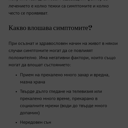
лечението е колко тежки са симптомите и колко
често се проявяват.
Какво влошава симптомите?
При осъзнат и здравословен начин на живот в някои
случаи симптомите могат да се повлияят
положително. Има негативни фактори, които също
могат да влошат състоянието:
Прием на прекалено много захар и вредна,
мазна храна
Твърде дълго гледане на телевизия или
прекалено много време, прекарано в
социалните мрежи (води до твърде много
допамин)
Нередовен сън