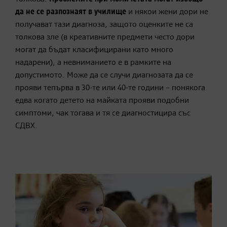
да не се разпознаят
в училище
и някои жени дори не
получават тази диагноза, защото оценките не са
толкова зле (в креативните предмети често дори
могат да бъдат класифицирани като много
надарени), а невниманието е в рамките на
допустимото. Може да се случи диагнозата да се
прояви тепърва в 30-те или 40-те години – понякога
едва когато детето на майката прояви подобни
симптоми, чак тогава и тя се диагностицира със
СДВХ.