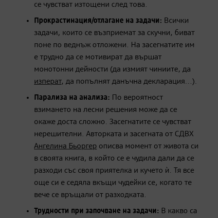
се чувстват изтощени след това.
Прокрастинация/отлагане на задачи:
Всички
задачи, които се възприемат за скучни, биват
поне по веднъж отложени. На засегнатите им
е трудно да се мотивират да вършат
монотонни дейности (да измият чиниите, да
изперат
, да попълнят данъчна декларация...).
Парализа на анализа:
По вероятност
взимането на лесни решения може да се
окаже доста сложно. Засегнатите се чувстват
нерешителни. Авторката и засегната от СДВХ
Ангелина Бьоргер
описва момент от живота си
в своята книга, в който се е чудила дали да се
разходи със своя приятелка и кучето ѝ. Тя все
още си е седяла вкъщи чудейки се, когато те
вече се връщали от разходката.
Трудности при започване на задачи:
В какво са