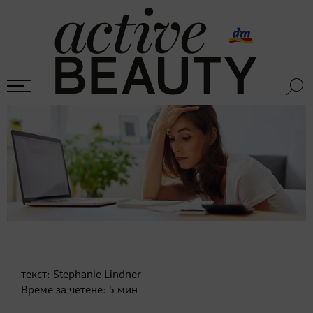
текст:
Stephanie Lindner
Време за четене:
5
мин