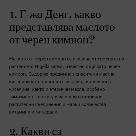
1. Г-жо Денг, какво
представлява маслото
от черен кимион?
Маслото от черен кимион се извлича от семената на
растението Nigella sativa, известно още като черен
кимион. Съдържа предимно ненаситени мастни
киселини като линолова киселина и олеинова
киселина, както и етерични масла, особено
тимохинон. То осигурява и други вторични
растителни съединения и малки количества
витамини и минерали.
2. Какви са