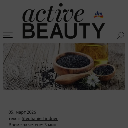
05. март
2026
текст:
Stephanie Lindner
Време за четене:
3
мин