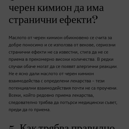
черен кимион да има
странични ефекти?
Маслото от черен кимион обикновено се счита за
добре поносимо и се използва от векове, сериозни
странични ефекти не са известни, стига да не се
приема в прекомерно високи количества. В редки
случаи обаче могат да се появят алергични реакции.
Не е ясно дали маслото от черен кимион
взаимодейства с определени лекарства – тези
потенциални взаимодействия почти не са проучени.
Всеки, който редовно приема лекарства,
следователно трябва да потърси медицински съвет,
преди да го приема.
5. Как трябва правилно