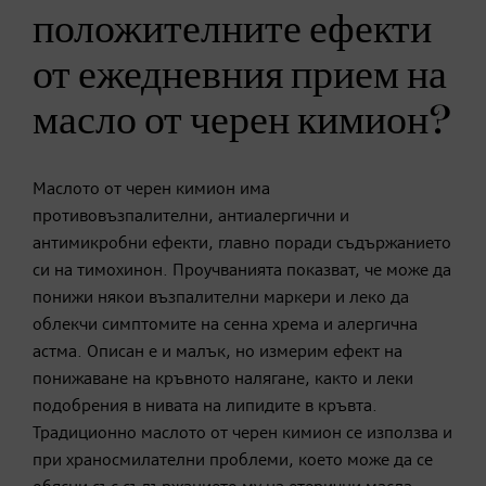
положителните ефекти
от ежедневния прием на
масло от черен кимион?
Маслото от черен кимион има
противовъзпалителни, антиалергични и
антимикробни ефекти, главно поради съдържанието
си на тимохинон. Проучванията показват, че може да
понижи някои възпалителни маркери и леко да
облекчи симптомите на сенна хрема и алергична
астма. Описан е и малък, но измерим ефект на
понижаване на кръвното налягане, както и леки
подобрения в нивата на липидите в кръвта.
Традиционно маслото от черен кимион се използва и
при храносмилателни проблеми, което може да се