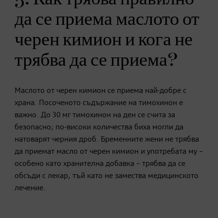
да се приема маслото от
черен кимион и кога не
трябва да се приема?
Маслото от черен кимион се приема най-добре с
храна. Посоченото съдържание на тимохинон е
важно. До 30 мг тимохинон на ден се счита за
безопасно; по-високи количества биха могли да
натоварят черния дроб. Бременните жени не трябва
да приемат масло от черен кимион и употребата му –
особено като хранителна добавка – трябва да се
обсъди с лекар, тъй като не замества медицинското
лечение.