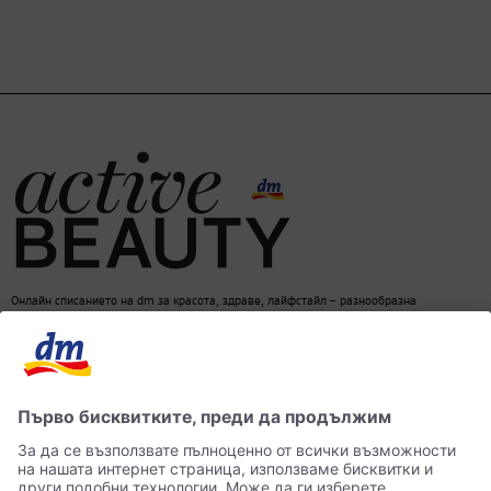
Онлайн списанието на dm за красота, здраве, лайфстайл – разнообразна
информация за един балансиран начин на живот