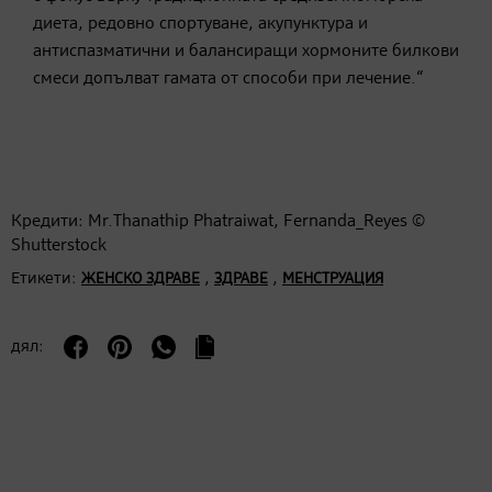
диета, редовно спортуване, акупунктура и
антиспазматични и балансиращи хормоните билкови
смеси допълват гамата от способи при лечение.“
Кредити: Mr.Thanathip Phatraiwat, Fernanda_Reyes ©
Shutterstock
Етикети:
,
,
ЖЕНСКО ЗДРАВЕ
ЗДРАВЕ
МЕНСТРУАЦИЯ
дял: