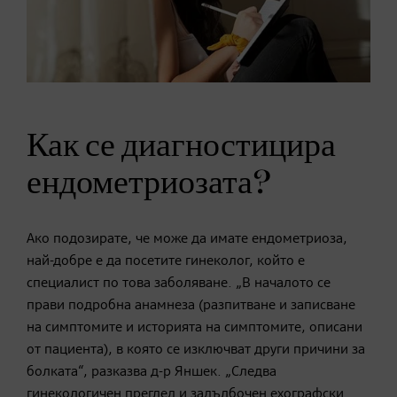
Как се диагностицира
ендометриозата?
Ако подозирате, че може да имате ендометриоза,
най-добре е да посетите гинеколог, който е
специалист по това заболяване. „В началото се
прави подробна анамнеза (разпитване и записване
на симптомите и историята на симптомите, описани
от пациента), в която се изключват други причини за
болката“, разказва д-р Яншек. „Следва
гинекологичен преглед и задълбочен ехографски