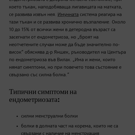
което тъкан, наподобяваща лигавицата на матката,
се развива извън нея.
Имунната
система реагира на
тази тъкан и се развива хронично възпаление. Около
10 до 15% от всички жени в детеродна възраст са
засегнати от ендометриоза, но „броят на
неотчетените случаи може да бъде значително по-
висок“ обяснява д-р Яншек, ръководител на Центъра
по ендометриоза във Вилах. „Има и жени, които
нямат симптоми, но при повечето това състояние е
свързано със силна болка.“
Типични симптоми на
ендометриозата:
силни менструални болки
болки в долната част на корема, които не са
свързани с наличие на менструация