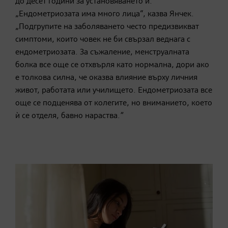
до десет години за установяването ѝ.
„Ендометриозата има много лица“, казва Янчек.
„Подгрупите на заболяването често предизвикват
симптоми, които човек не би свързал веднага с
ендометриозата. За съжаление, менструалната
болка все още се отхвърля като нормална, дори ако
е толкова силна, че оказва влияние върху личния
живот, работата или училището. Ендометриозата все
още се подценява от колегите, но вниманието, което
ѝ се отделя, бавно нараства.”