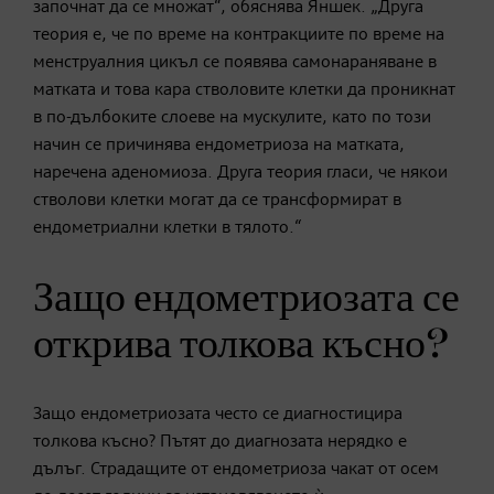
започнат да се множат“, обяснява Яншек. „Друга
теория е, че по време на контракциите по време на
менструалния цикъл се появява самонараняване в
матката и това кара стволовите клетки да проникнат
в по-дълбоките слоеве на мускулите, като по този
начин се причинява ендометриоза на матката,
наречена аденомиоза. Друга теория гласи, че някои
стволови клетки могат да се трансформират в
ендометриални клетки в тялото.“
Защо ендометриозата се
открива толкова късно?
Защо ендометриозата често се диагностицира
толкова късно? Пътят до диагнозата нерядко е
дълъг. Страдащите от ендометриоза чакат от осем