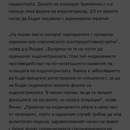
пациентката. Докато не планират бременност и е
налице лека форма на ендометриоза, 2/3 от жените
могат да бъдат лекувани с хормонална терапия.
„На първо място помагат препаратите с лутеални
хормони или класическото (контрацептивно) хапче“,
казва д-р Яншек. „Въпреки че те не могат да
премахнат ендометриозата, този тип медикаменти
противодействат на по-нататъшното развитие на
огнищата на ендометриозата. Важно е заболяването
да бъде прецизно регистрирано от специалист, за да
не бъдат подминати тежките форми на
ендометриозата. В някои случаи, за да се запазят
функциите на органите, се налага операция“, казва
Янчек. „Приемът на медикаменти обаче е само част
от лечението, което в идеалния случай трябва да има
холистичен подход: здравословният начин на живот
с фокус върху традиционната средиземноморска