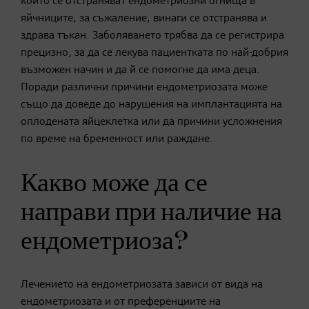
които се отстраняват ендометриозни огнища в
яйчниците, за съжаление, винаги се отстранява и
здрава тъкан. Заболяването трябва да се регистрира
прецизно, за да се лекува пациентката по най-добрия
възможен начин и да й се помогне да има деца.
Поради различни причини ендометриозата може
също да доведе до нарушения на имплантацията на
оплодената яйцеклетка или да причини усложнения
по време на бременност или раждане.
Какво може да се
направи при наличие на
ендометриоза?
Лечението на ендометриозата зависи от вида на
ендометриозата и от преференциите на