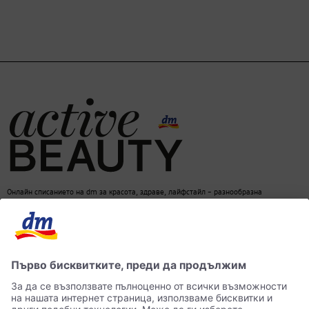
Онлайн списанието на dm за красота, здраве, лайфстайл – разнообразна
информация за един балансиран начин на живот