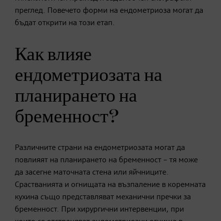
преглед. Повечето форми на ендометриоза могат да
бъдат открити на този етап.
Как влияе
ендометриозата на
планирането на
бременност?
Различните страни на ендометриозата могат да
повлияят на планирането на бременност – тя може
да засегне маточната стена или яйчниците.
Срастванията и огнищата на възпаление в коремната
кухина също представляват механични пречки за
бременност. При хирургични интервенции, при