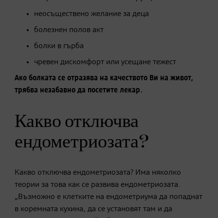
неосъществено желание за деца
болезнен полов акт
болки в гърба
чревен дискомфорт или усещане тежест
Ако болката се отразява на качеството Ви на живот,
трябва незабавно да посетите лекар.
Какво отключва
ендометриозата?
Какво отключва ендометриозата? Има няколко
теории за това как се развива ендометриозата.
„Възможно е клетките на ендометриума да попаднат
в коремната кухина, да се установят там и да