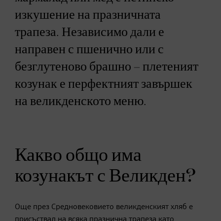
изкушение на празничната
трапеза. Независимо дали е
направен с пшенично или с
безглутеново брашно – плетеният
козунак е перфектният завършек
на великденското меню.
Какво общо има
козунакът с Великден?
Още през Средновековието великденският хляб е
присъствал на всяка празнична трапеза като