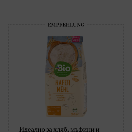
Идеално за хляб, мъфини и