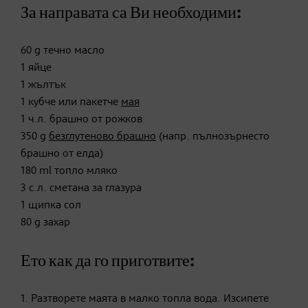
За направата са Ви необходими:
60 g течно масло
1 яйце
1 жълтък
1 кубче или пакетче
мая
1 ч.л. брашно от рожков
350 g
безглутеново брашно
(напр. пълнозърнесто
брашно от елда)
180 ml топло мляко
3 с.л. сметана за глазура
1 щипка сол
80 g захар
Ето как да го приготвите:
1. Разтворете маята в малко топла вода. Изсипете