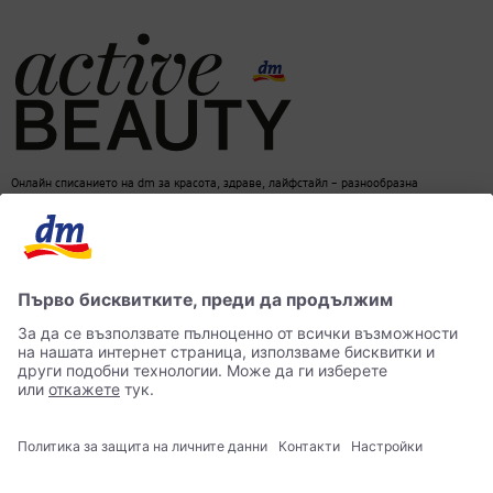
Онлайн списанието на dm за красота, здраве, лайфстайл – разнообразна
информация за един балансиран начин на живот
dm онлайн магазин
Контакти
Лични данни
достъпност
Становище за употреба на изкуствен интелект (ИИ)