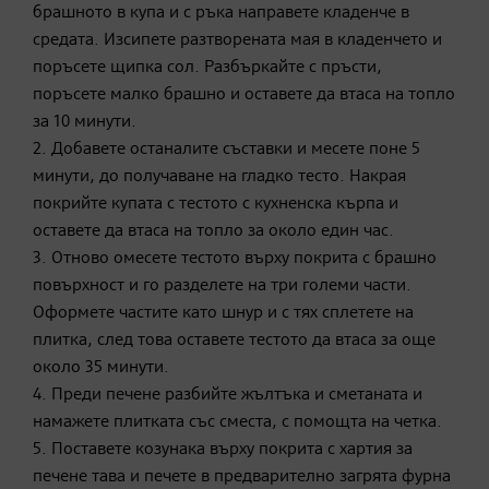
брашното в купа и с ръка направете кладенче в
средата. Изсипете разтворената мая в кладенчето и
поръсете щипка сол. Разбъркайте с пръсти,
поръсете малко брашно и оставете да втаса на топло
за 10 минути.
2. Добавете останалите съставки и месете поне 5
минути, до получаване на гладко тесто. Накрая
покрийте купата с тестото с кухненска кърпа и
оставете да втаса на топло за около един час.
3. Отново омесете тестото върху покрита с брашно
повърхност и го разделете на три големи части.
Оформете частите като шнур и с тях сплетете на
плитка, след това оставете тестото да втаса за още
около 35 минути.
4. Преди печене разбийте жълтъка и сметаната и
намажете плитката със сместа, с помощта на четка.
5. Поставете козунака върху покрита с хартия за
печене тава и печете в предварително загрята фурна