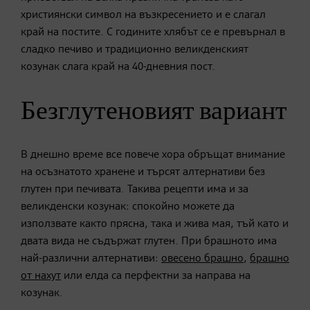
християнски символ на възкресението и е слагал
край на постите. С годините хлябът се е превърнал в
сладко печиво и традиционно великденският
козунак слага край на 40-дневния пост.
Безглутеновият вариант
В днешно време все повече хора обръщат внимание
на осъзнатото хранене и търсят алтернативи без
глутен при печивата. Такива рецепти има и за
великденски козунак: спокойно можете да
използвате както прясна, така и жива мая, тъй като и
двата вида не съдържат глутен. При брашното има
най-различни алтернативи:
овесено брашно
,
брашно
от нахут
или елда са перфектни за направа на
козунак.