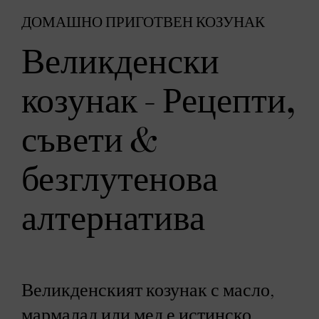
ДОМАШНО ПРИГОТВЕН КОЗУНАК
Великденски
козунак - Рецепти,
съвети &
безглутенова
алтернатива
Великденският козунак с масло,
мармалад или мед е истинско