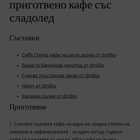
приготвено кафе със
сладолед
Съставки
Caffé Crema кафе на цели зърна от dmBio
​Бариста бадемова напитка от dmBio
Сурова тръстикова захар от dmBio
Нахут от dmBio
Какаови зърна от dmBio
Приготвяне
1. Смелете зърната кафе на едро на средна степен на
смилане в кафемелачката - за един литър студено
кафе се нуждаете от около 100 g кафе на зърна.