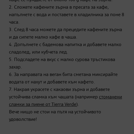
2. Сложете кафените зърна в пресата за кафе,
напълнете с вода и поставете в хладилника за поне 8
часа.
3. След 8 часа можете да прецедите кафените зърна
и да сипете малко кафе в чаша.
4. Допълнете с бадемова напитка и добавете малко
сладолед, или кубчета лед.
5. Подсладете на вкус с малко сурова тръстикова
захар.
6. За направата на веган бита сметана миксирайте
водата от нахут и добавете към кафето.
7. Накрая украсете с какаови зърна и добавете
устойчива сламка към чашата (например
стоманени
сламки за пиене от Tierra Verde
).
Вече нищо не стои на пътя на устойчивото
удоволствие!