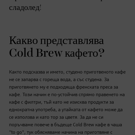
сладолед!
Какво представлява
Cold Brew кафето?
Както подсказва и името, студено приготвеното кафе
не се запарва с гореща вода, а със студена. За
приготвянето му е подходяща френската преса за
кафе. Този начин е по-устойчив спрямо правенето на
кафе с филтри, тъй като не изисква продукти за
еднократна употреба, а утайката от кафето може да
се използва и като тор за цветя. За да не си
поръчваме повече в бъдеще Cold Brew кафе в чаша
"to go", тук обясняваме начина на приготвяне с