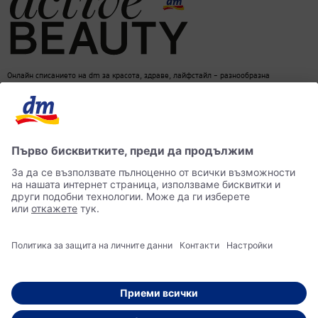
Онлайн списанието на dm за красота, здраве, лайфстайл – разнообразна
информация за един балансиран начин на живот
dm онлайн магазин
Контакти
Лични данни
достъпност
Становище за употреба на изкуствен интелект (ИИ)
© 2026 dm България ЕООД Моят магазин за козметика, парфюмерия, бебешки
продукти, здравословно хранене, стоки за дома, храна за домашни любимци и много
други.