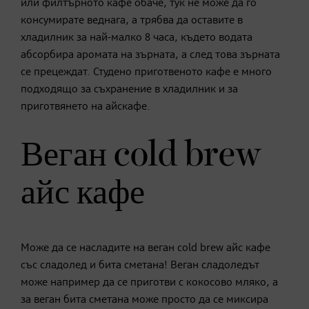
или филтърното кафе обаче, тук не може да го
консумирате веднага, а трябва да оставите в
хладилник за най-малко 8 часа, където водата
абсорбира аромата на зърната, а след това зърната
се прецеждат. Студено приготвеното кафе е много
подходящо за съхранение в хладилник и за
приготвянето на айскафе.
Веган cold brew
айс кафе
Може да се насладите на веган cold brew айс кафе
със сладолед и бита сметана! Веган сладоледът
може например да се приготви с кокосово мляко, а
за веган бита сметана може просто да се миксира