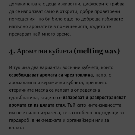
домакинствата с деца и животни, дифузерите трябва
да се използват само в открити, добре проветрени
помещения - но би било още по-добре да избягвате
напълно ароматите в помещенията, където те
прекарват най-много време.
4. Ароматни кубчета (melting wax)
И тук има два варианта: восъчни кубчета, които
освобождават аромата си чрез топлина
, напр. с
аромалампа и керамични кубчета, при които
етеричните масла се капват в определена
вдлъбнатина, където се
изпаряват и разпространяват
аромата си из цялата стая
. Тъй като интензивността
им не е силно изразена, те са особено подходящи за
гардероб
, в чекмеджета и органайзери или за
колата.