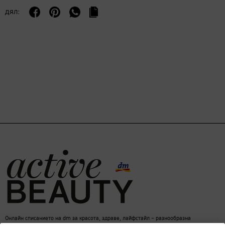
дял:
Онлайн списанието на dm за красота, здраве, лайфстайл – разнообразна