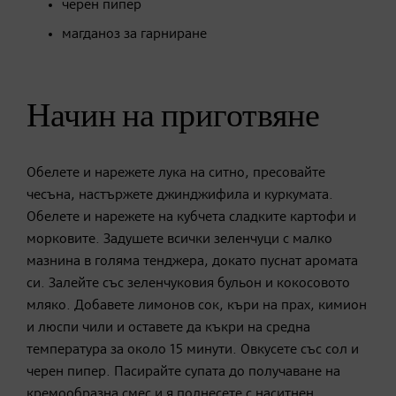
черен пипер
магданоз за гарниране
Начин на приготвяне
Обелете и нарежете лука на ситно, пресовайте
чесъна, настържете джинджифила и куркумата.
Обелете и нарежете на кубчета сладките картофи и
морковите. Задушете всички зеленчуци с малко
мазнина в голяма тенджера, докато пуснат аромата
си. Залейте със зеленчуковия бульон и кокосовото
мляко. Добавете лимонов сок, къри на прах, кимион
и люспи чили и оставете да къкри на средна
температура за около 15 минути. Овкусете със сол и
черен пипер. Пасирайте супата до получаване на
кремообразна смес и я поднесете с наситнен