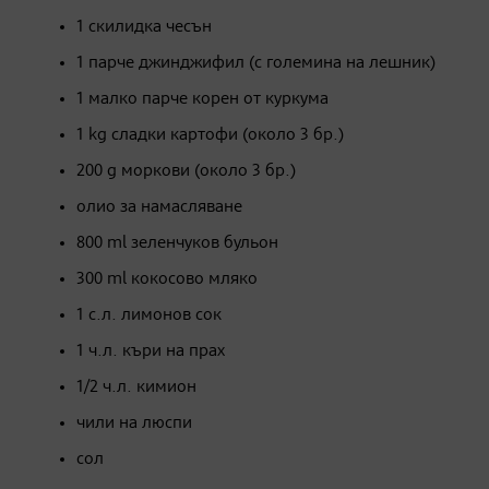
1 скилидка чесън
1 парче джинджифил (с големина на лешник)
1 малко парче корен от куркума
1 kg сладки картофи (около 3 бр.)
200 g моркови (около 3 бр.)
олио за намасляване
800 ml зеленчуков бульон
300 ml кокосово мляко
1 с.л. лимонов сок
1 ч.л. къри на прах
1/2 ч.л. кимион
чили на люспи
сол