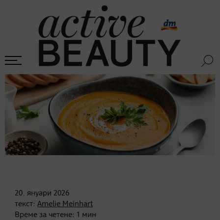
20. януари
2026
текст:
Amelie Meinhart
Време за четене:
1
мин