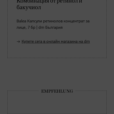
Комбинация от ретинол и
бакучиол
Balea Капсули ретинолов концентрат за
лице, 7 бр | dm България
Купете сега в онлайн магазина на dm