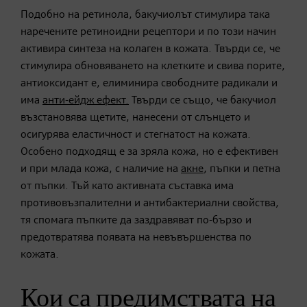
Подобно на ретинола, бакучиолът стимулира така
наречените ретиноидни рецептори и по този начин
активира синтеза на колаген в кожата. Твърди се, че
стимулира обновяването на клетките и свива порите,
антиоксидант е, елиминира свободните радикали и
има
анти-ейдж ефект.
Твърди се също, че бакучиол
възстановява щетите, нанесени от слънцето и
осигурява еластичност и стегнатост на кожата.
Особено подходящ е за зряла кожа, но е ефективен
и при млада кожа, с наличие на
акне
, пъпки и петна
от пъпки. Тъй като активната съставка има
противовъзпалителни и антибактериални свойства,
тя спомага пъпките да заздравяват по-бързо и
предотвратява появата на невъвършенства по
кожата.
Кои са предимствата на