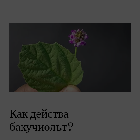
Как действа
бакучиолът?