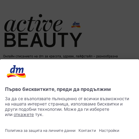
Онлайн списанието на dm за красота, здраве, лайфстайл – разнообразна
информация за един балансиран начин на живот
dm онлайн магазин
Контакти
Лични данни
достъпност
Становище за употреба на изкуствен интелект (ИИ)