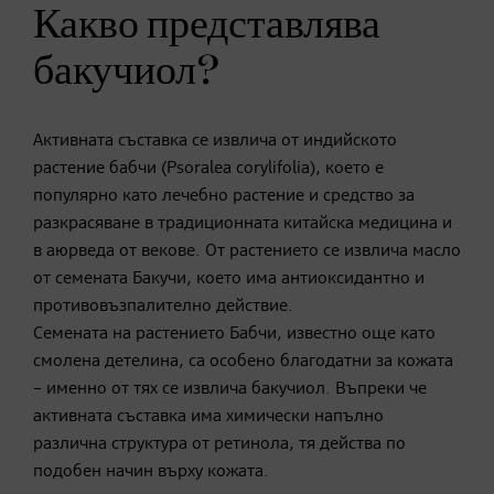
Какво представлява
бакучиол?
Активната съставка се извлича от индийското
растение бабчи (Psoralea corylifolia), което е
популярно като лечебно растение и средство за
разкрасяване в традиционната китайска медицина и
в аюрведа от векове. От растението се извлича масло
от семената Бакучи, което има антиоксидантно и
противовъзпалително действие.
Семената на растението Бабчи, известно още като
смолена детелина, са особено благодатни за кожата
– именно от тях се извлича бакучиол. Въпреки че
активната съставка има химически напълно
различна структура от ретинола, тя действа по
подобен начин върху кожата.