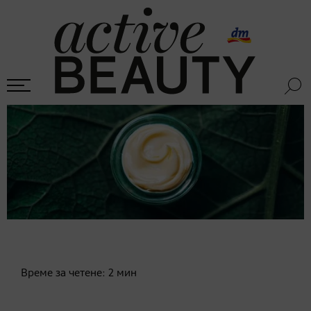
Време за четене:
2
мин