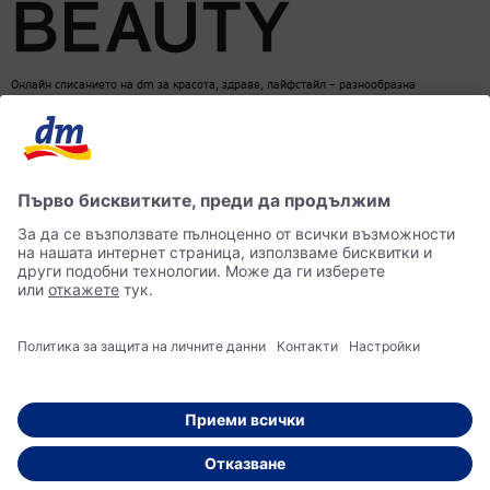
Онлайн списанието на dm за красота, здраве, лайфстайл – разнообразна
информация за един балансиран начин на живот
dm онлайн магазин
Контакти
Лични данни
достъпност
Становище за употреба на изкуствен интелект (ИИ)
© 2026 dm България ЕООД Моят магазин за козметика, парфюмерия, бебешки
продукти, здравословно хранене, стоки за дома, храна за домашни любимци и много
други.