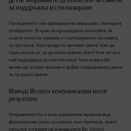
за поддръжка и стилизиране
Посещението при фризьора не завършва с погледа в
огледалото. В края на процедурата попитайте за
съвети относно грижата и стилизирането на новата
си прическа: Кои продукти запазват цвета? Как да
суша косата си, за да имам повече обем? Коя четка е
най-подходяща за моя тип коса? Така новата Ви
визия ще остане красива и добре поддържана у дома
за по-дълго време.
Извод: Ясната комуникация носи
резултати
Откровенността и ясно изразените желания във
фризьорския салон са ключът към прическа, която
напълно отговаря на очакванията Ви. Когато