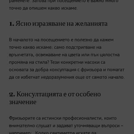
раменете. Затова при посещението е важно много
точно да опишем какво искаме.
1. Ясно изразяване на желанията
В началото на посещението е полезно да кажем
точно какво искаме: само подстригване на
връхчетата, освежаване на цвета или пък цялостна
промяна на стила? Тези конкретни насоки са
основата за добра консултация с фризьора и помагат
да се избегнат недоразумения още от самото начало.
2. Консултацията е от особено
значение
Фризьорите са истински професионалисти, които
внимателно слушат и задават уточняващи въпроси –
например: „Колко сантиметра искате да