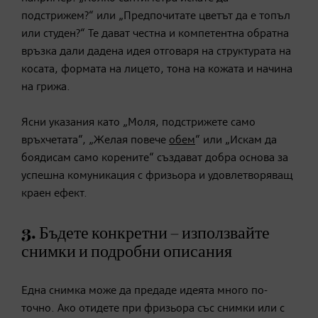
подстрижем?“ или „Предпочитате цветът да е топъл
или студен?“ Те дават честна и компетентна обратна
връзка дали дадена идея отговаря на структурата на
косата, формата на лицето, тона на кожата и начина
на грижа.
Ясни указания като „Моля, подстрижете само
връхчетата“, „Желая повече
обем
“ или „Искам да
боядисам само корените“ създават добра основа за
успешна комуникация с фризьора и удовлетворяващ
краен ефект.
3. Бъдете конкретни – използвайте
снимки и подробни описания
Една снимка може да предаде идеята много по-
точно. Ако отидете при фризьора със снимки или с