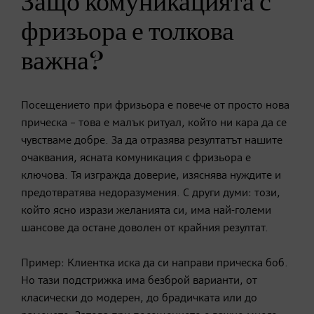
Защо комуникацията с
фризьора е толкова
важна?
Посещението при фризьора е повече от просто нова
прическа – това е малък ритуал, който ни кара да се
чувстваме добре. За да отразява резултатът нашите
очаквания, ясната комуникация с фризьора е
ключова. Тя изгражда доверие, изяснява нуждите и
предотвратява недоразумения. С други думи: този,
който ясно изрази желанията си, има най-големи
шансове да остане доволен от крайния резултат.
Пример: Клиентка иска да си направи прическа боб.
Но тази подстрижка има безброй варианти, от
класически до модерен, до брадичката или до