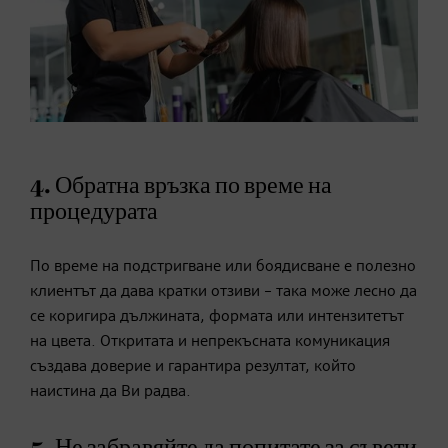
4. Обратна връзка по време на
процедурата
По време на подстригване или боядисване е полезно
клиентът да дава кратки отзиви – така може лесно да
се коригира дължината, формата или интензитетът
на цвета. Откритата и непрекъсната комуникация
създава доверие и гарантира резултат, който
наистина да Ви радва.
5. Не забравяйте да попитате за съвети