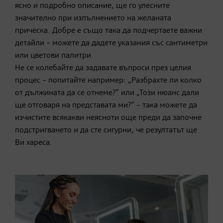
ясно и подробно описание, ще го улесните
значително при изпълнението на желаната
прическа. Добре е също така да подчертаете важни
детайли – можете да дадете указания със сантиметри
или цветови палитри.
Не се колебайте да задавате въпроси през целия
процес – попитайте например: „Разбрахте ли колко
от дължината да се отнеме?“ или „Този нюанс дали
ще отговаря на представата ми?“ – така можете да
изчистите всякакви неясноти още преди да започне
подстригването и да сте сигурни, че резултатът ще
Ви хареса.