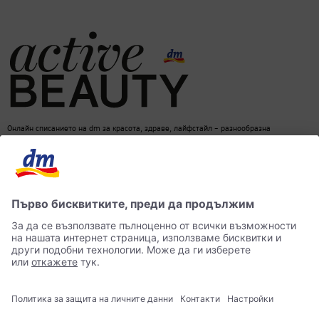
Онлайн списанието на dm за красота, здраве, лайфстайл – разнообразна
информация за един балансиран начин на живот
dm онлайн магазин
Контакти
Лични данни
достъпност
Становище за употреба на изкуствен интелект (ИИ)