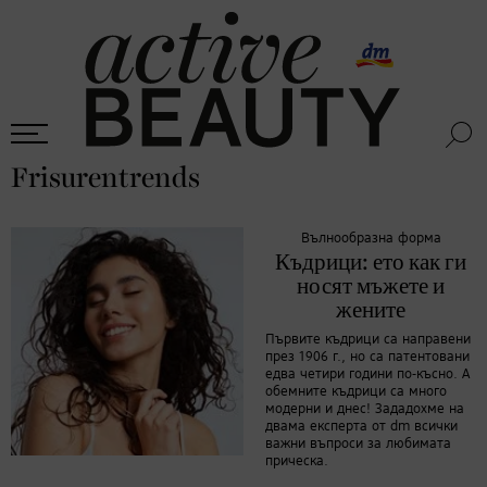
Frisurentrends
Вълнообразна форма
Къдрици: ето как ги
носят мъжете и
жените
Първите къдрици са направени
през 1906 г., но са патентовани
едва четири години по-късно. А
обемните къдрици са много
модерни и днес! Зададохме на
двама експерта от dm всички
важни въпроси за любимата
прическа.