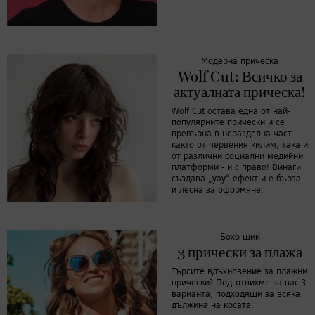
Модерна прическа
Wolf Cut: Всичко за
актуалната прическа!
Wolf Cut остава една от най-
популярните прически и се
превърна в неразделна част
както от червения килим, така и
от различни социални медийни
платформи - и с право! Винаги
създава „уау“ ефект и е бърза
и лесна за оформяне.
Бохо шик
3 прически за плажа
Търсите вдъхновение за плажни
прически? Подготвихме за вас 3
варианта, подходящи за всяка
дължина на косата.