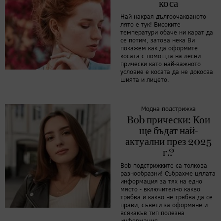
коса
Най-накрая дългоочакваното
лято е тук! Високите
температури обаче ни карат да
се потим, затова нека Ви
покажем как да оформите
косата с помощта на лесни
прически като най-важното
условие е косата да не докосва
шията и лицето.
Модна подстрижка
Bob прически: Кои
ще бъдат най-
актуални през 2025
г.?
Bob подстрижките са толкова
разнообразни! Събрахме цялата
информация за тях на едно
място - включително какво
трябва и какво не трябва да се
прави, съвети за оформяне и
всякакъв тип полезна