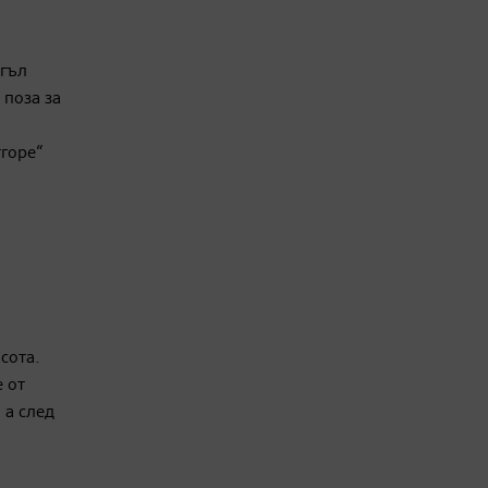
ъгъл
 поза за
тгоре“
сота.
 от
 а след