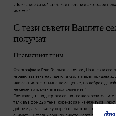
„Помислете си кой стил, кои цветове и аксесоари подх
има там“.
С тези съвети Вашите се
получат
Правилният грим
Фотографката Гели Голдман съветва: „На дневна светл
изравняват тена на лицето, а хайлайтърът придава зд
или се снимате в тъмно помещение, по-добре е да изб
нежелани отражения върху снимките.“
Светкавицата подчертава силно светлоотразителните 
талк във фон дьо тена, коректора и хайлайтъра. Резул
добре е да запазите употребата на тези продукти за п
снимате. „Отделни зони по лицето могат да бъдат под