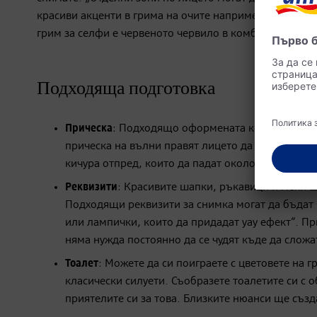
красиви акценти в грима на очите например, без да и
грим за селфи е червеното червило в комбинация с из
Подходяща подготовка
Прическа
: Подходящо оформената коса увеличава
прическа на вълни правят лицето да изглежда по
кичура отпред, които да падат около лицето. Доб
Реквизити
: Красивите шапки, ръкавици и меки ш
Подходящи реквизити за снимка могат да бъдат
или лампички, които да придадат уау ефект“. Пр
няма нужда постоянно да се чудят къде да сложа
Тоалет
: Можете да си поиграете с цветовете на г
класически силуети. Съобразете тоалетите си с 
приятелите си за това. Близките нюанси ще създ