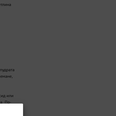
етлина
 пудрата
немане,
сид или
а. По-
се
ставят