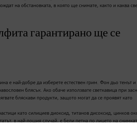
ождат на обстановката, в която ще снимате, както и каква св
лфита гарантирано ще се
ина е най-добре да изберете естествен грим. Фон дьо тенът и
равословен блясък. Ако обаче използвате светкавица при зас
ягвате бляскави продукти, защото могат да се проявят като
частици като силициев диоксид, титанов дисоксид, цинков ок
татът, в най-лошия случай, е бели петна по лицето на снимкат
рез деня, или да ги нанасяте пестеливо и равномерно, ако ще 
чертани с хайлайтър“ казва инфлуенсърката Лиза. Така се по