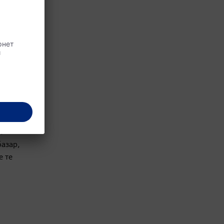
ходящ
.
базар,
е те