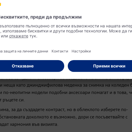
зглежда толкова натрапчиво като тъмните сенки за очи. Под
куствени мигли, които да отворят погледа“.
 шанса за успех на снимките, казва Лиза: „Пуснатата коса и
-меко. Ако носите шапка, не забравяйте да извадите няколко
авете и някои аксесоари, ако косата Ви е къса.“
алове са чудесни аксесоари за създаване на зимна атмосфера
 и неща като джинджифилова меденка за снимка на коледен 
и по-неопитни модели подобни аксесоари помагат и в това, ч
т ръцете си.
рима, за да създадете контраст, но в облеклото изберете по-
обстановката доколкото е възможно, дори се посъветвайте с
адат хармония във визията.