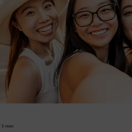
:
3
мин