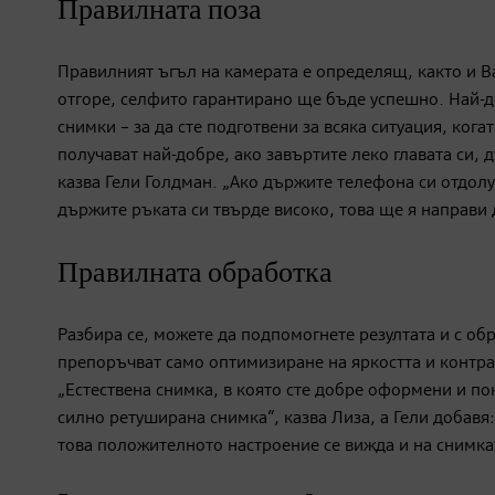
Правилната поза
Правилният ъгъл на камерата е определящ, както и Ва
отгоре, селфито гарантирано ще бъде успешно. Най-до
снимки – за да сте подготвени за всяка ситуация, ког
получават най-добре, ако завъртите леко главата си,
казва Гели Голдман. „Ако държите телефона си отдолу
държите ръката си твърде високо, това ще я направи 
Правилната обработка
Разбира се, можете да подпомогнете резултата и с об
препоръчват само оптимизиране на яркостта и контра
„Естествена снимка, в която сте добре оформени и по
силно ретуширана снимка“, казва Лиза, а Гели добавя:
това положителното настроение се вижда и на снимка