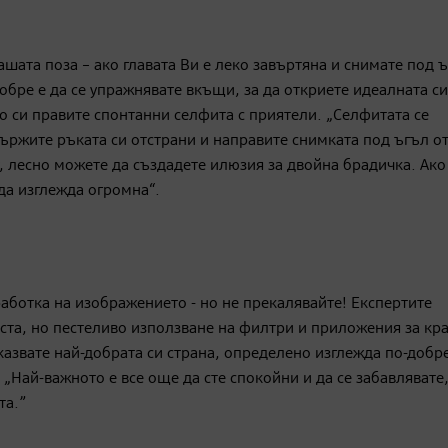
шата поза – ако главата Ви е леко завъртяна и снимате под 
бре е да се упражнявате вкъщи, за да откриете идеалната си
ато си правите спонтанни селфита с приятели. „Селфитата се
 държите ръката си отстрани и направите снимката под ъгъл о
, лесно можете да създадете илюзия за двойна брадичка. Ако
да изглежда огромна“.
работка на изображението - но не прекалявайте! Експертите
ста, но пестеливо използване на филтри и приложения за кра
казвате най-добрата си страна, определено изглежда по-добре
 „Най-важното е все още да сте спокойни и да се забавлявате,
та.”