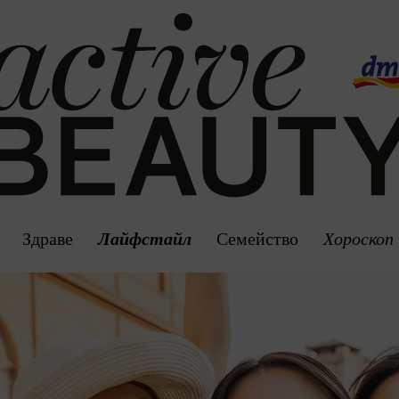
Здраве
Лайфстайл
Семейство
Хороскоп