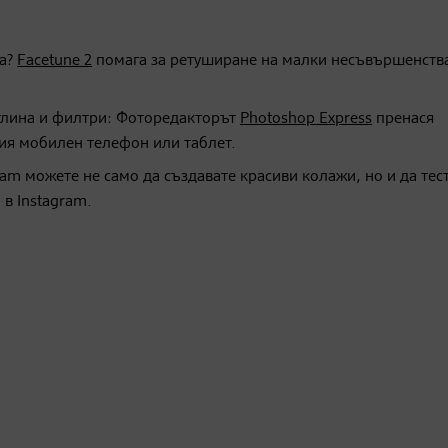
та?
Facetune 2
помага за ретуширане на малки несъвършенств
тлина и филтри: Фоторедакторът
Photoshop Express
пренася
ия мобилен телефон или таблет.
ram можете не само да създавате красиви колажи, но и да тес
в Instagram.