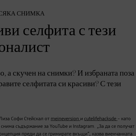
ВСЯКА СНИМКА
иви селфита с тези
ионалист
, а скучен на снимки? И избраната поза
равите селфитата си красиви? С тези
 Лиза Софи Стейскал от
meineversion
и
cutelifehacksde
– като
 снима съдържание за YouTube и Instagram. „За да се получат
онцепция преди да се гримирате вкъщи“, казва виенчанката.