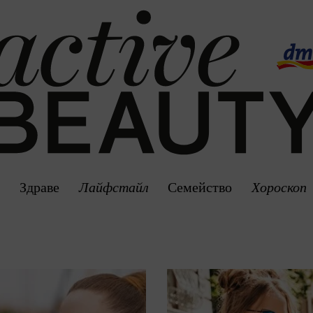
Здраве
Лайфстайл
Семейство
Хороскоп