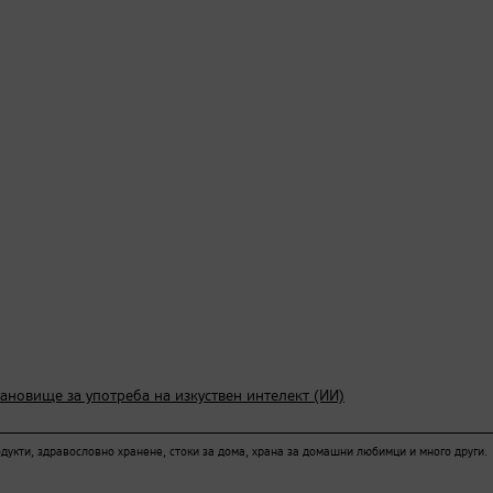
тановище за употреба на изкуствен интелект (ИИ)
кти, здравословно хранене, стоки за дома, храна за домашни любимци и много други.