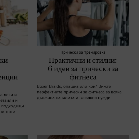
Прически за тренировка
ски
Практични и стилни:
6 идеи за прически за
енции
фитнеса
Boxer Braids, опашка или кок? Вижте
перфектните прически за фитнеса за всяка
на леки и
дължина на косата и всякакви нужди.
детайли и
са подходящи
 летните