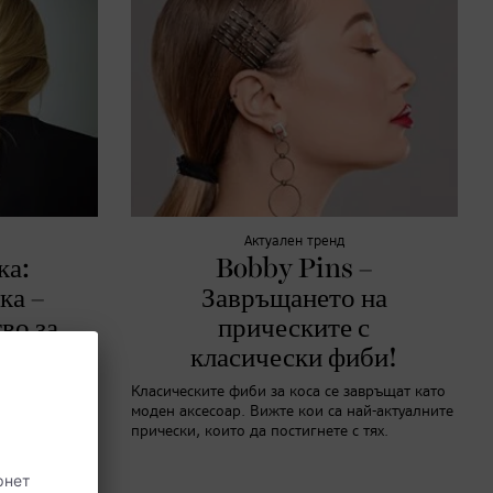
Актуален тренд
ка:
Bobby Pins –
ка –
Завръщането на
во за
прическите с
!
класически фиби!
ески? С нашия
Класическите фиби за коса се завръщат като
 тази красива
моден аксесоар. Вижте кои са най-актуалните
о за броени
прически, които да постигнете с тях.