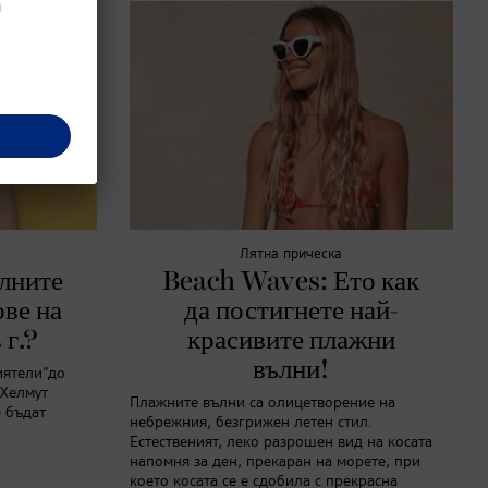
Лятна прическа
алните
Beach Waves: Ето как
ове на
да постигнете най-
 г.?
красивите плажни
вълни!
иятели“до
 Хелмут
Плажните вълни са олицетворение на
 бъдат
небрежния, безгрижен летен стил.
Естественият, леко разрошен вид на косата
напомня за ден, прекаран на морете, при
което косата се е сдобила с прекрасна