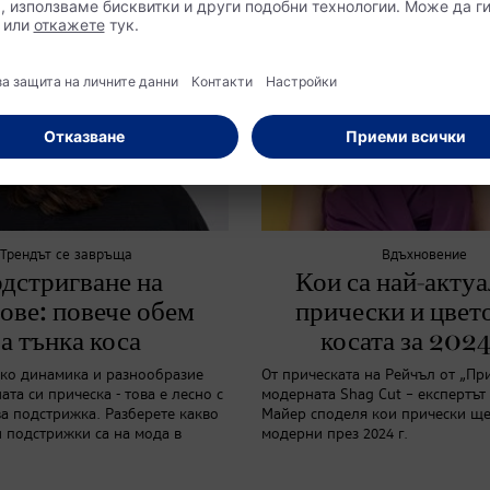
Трендът се завръща
Вдъхновение
дстригване на
Кои са най-акту
ове: повече обем
прически и цвет
за тънка коса
косата за 2024
ко динамика и разнообразие
От прическата на Рейчъл от „Пр
та си прическа - това е лесно с
модерната Shag Cut – експертът
а подстрижка. Разберете какво
Майер споделя кои прически ще
и подстрижки са на мода в
модерни през 2024 г.