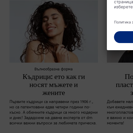
Вълнообразна форма
Къдрици: ето как ги
По
носят мъжете и
пласт
жените
Първите къдрици са направени през 1906 г.,
Добавете мал
но са патентовани едва четири години по-
към ежедневна
късно. А обемните къдрици са много модерни
многопластов
и днес! Зададохме на двама експерта от dm
е важно и ко
всички важни въпроси за любимата прическа.
момента!