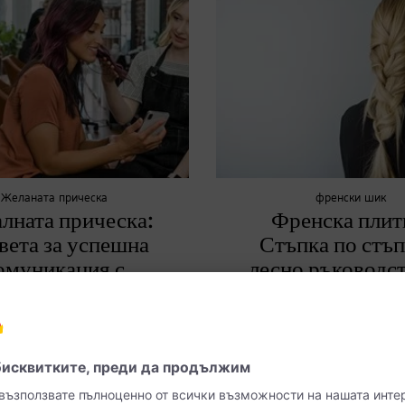
Желаната прическа
френски шик
лната прическа:
Френска плит
вета за успешна
Стъпка по стъп
омуникация с
лесно ръководст
фризьора
начинаещи
комуникация във фризьорския
Класиката сред плетените прич
ира перфектна прическа. Това
видео урок можете да създадете
но да споделите желанията си и
и практична френска плитка сам
 възможни недоразумения.
минути.