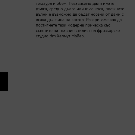
текстура и обем. Независимо дали имате
дълга, средно дълга или къса коса, плажните
вълни е възможно да бъдат носени от дами с
всяка дължина на косата. Разкриваме как да
постигнете тази модерна прическа със
съветите на главния стилист на фризьорско
студио dm Хелмут Майер.