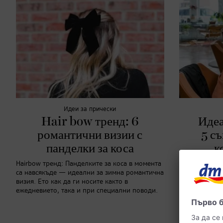
Идеи за прически
Hair bow тренд: 6
Идеа
романтични визии с
5 съ
панделки за коса
к
Hairbow тренд: Панделките за коса в момента
са навсякъде — идеални за зимна романтична
Откровената 
визия. Ето как да ги носите както в
салон гарант
ежедневието, така и при специални поводи.
позволява яс
да избегнете