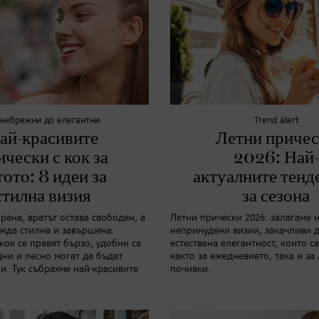
 небрежни до елегантни
Trend alert
ай-красивите
Летни приче
ически с кок за
2026: Най-
тото: 8 идеи за
актуалните тенд
стилна визия
за сезона
рана, вратът остава свободен, а
Летни прически 2026: залагаме 
ежда стилна и завършена.
непринудени визии, закачливи 
кок се правят бързо, удобни са
естествена елегантност, които 
дни и лесно могат да бъдат
както за ежедневието, така и за
и. Тук събрахме най-красивите
почивки.