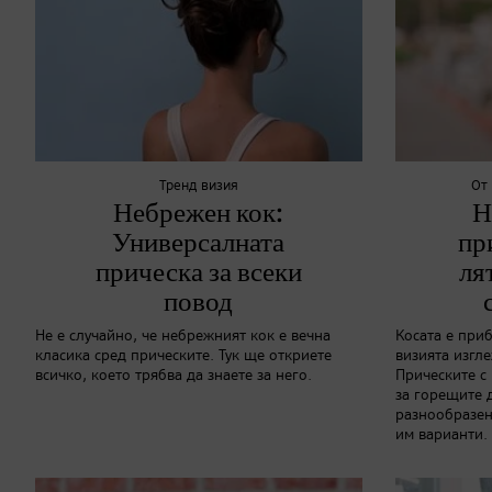
Тренд визия
От
Небрежен кок:
Н
Универсалната
пр
прическа за всеки
ля
повод
Не е случайно, че небрежният кок е вечна
Косата е приб
класика сред прическите. Тук ще откриете
визията изгл
всичко, което трябва да знаете за него.
Прическите с 
за горещите 
разнообразен
им варианти.