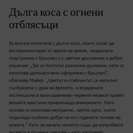
Дълга коса с огнени
отблясъци
За всички момичета с дълги коси, които искат да
експериментират от време на време, модерната
подстрижка с бръснач и с цветни удължения е добро
решение. „Тук се постигат различни дължини, като се
използва целенасочено оформяне с бръснач“,
обяснява Майер. „Цветът и стайлингът са напълно
съобразени с духа на времето, а вградените
екстеншъни в ярки оранжево-червени нюанси правят
визията наистина привличаща вниманието. Като
основа се използва неутрално, светло русо, което
подхожда особено добре на по-студените тонове на
кожата.” Като за начало можете също да изпробвате
акценти в по-меки цветове – като например