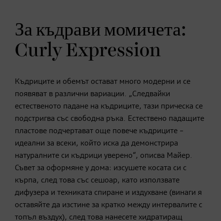
За къдрави момичета:
Curly Expression
Къдриците и обемът остават много модерни и се
появяват в различни вариации. „Следвайки
естественото падане на къдриците, тази прическа се
подстригва със свободна ръка. Естествено падащите
пластове подчертават още повече къдриците –
идеални за всеки, който иска да демонстрира
натуралните си къдрици уверено“, описва Майер.
Съвет за оформяне у дома: изсушете косата си с
кърпа, след това със сешоар, като използвате
дифузера и техниката спиране и издухване (винаги я
оставяйте да изстине за кратко между интервалите с
топъл въздух), след това нанесете хидратиращ