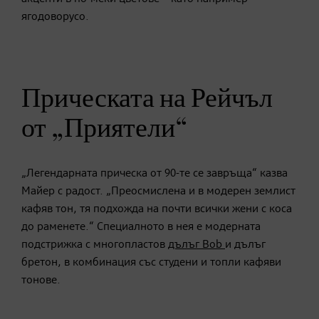
ягодоворусо.
Прическата на Рейчъл
от „Приятели“
„Легендарната прическа от 90-те се завръща“ казва
Майер с радост. „Преосмислена и в модерен землист
кафяв тон, тя подхожда на почти всички жени с коса
до раменете.“ Специалното в нея е модерната
подстрижка с многопластов
дълъг Bоb
и дълъг
бретон, в комбинация със студени и топли кафяви
тонове.