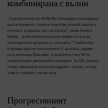
комбинирана с вълни
„Подстрижката тип Butterfly (пеперуда) е вълнуваща
дълга прическа с повече пластове покрай лицето и
плътност в задната част на косата“, казва Хелмут
Майер. „Естествените акценти правят косата да
изглежда като целуната от слънцето.“ Стайлингът
отразява духа на поколението Z: дългата, здрава
коса изглежда бляскаво, а вълните в стил 90-те
символизират движението на водата. За XXL опашка
първо завържете опашката здраво с ластик, а след
това го скрийте с кичур коса.
Прогресивният