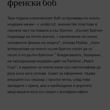
френски боб
Тази година класическият боб се проявява по много
модерен начин - с undercut, множество пластове в
горната част на главата и къс бретон. „Късият бретон
подхожда на почти всички, с изключение на силно
ъгловатите форми на лицето“, описва Майер. „Като
алтернатива на много късия бретон могат да се
носят и по-дълги бретони.“ Боядисването, базирано
на тазгодишния модерен цвят на Pantone „Peach
Fuzz“, е идеално за смели жени със светлокафява до
руса коса като основа. Съвет за оформяне: първо
изсушете със сешоар с кръгла четка, след това
загладете с преса, ако е необходимо и укротете
хвърчащата коса със серум с антифриз ефект.