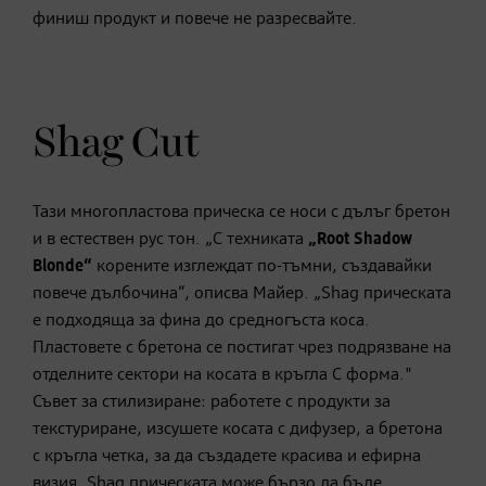
финиш продукт и повече не разресвайте.
Shag Cut
Тази многопластова прическа се носи с дълъг бретон
и в естествен рус тон. „С техниката
„
Root
Shadow
Blonde
“
корените изглеждат по-тъмни, създавайки
повече дълбочина“, описва Майер. „Shag прическата
е подходяща за фина до средногъста коса.
Пластовете с бретона се постигат чрез подрязване на
отделните сектори на косата в кръгла С форма."
Съвет за стилизиране: работете с продукти за
текстуриране, изсушете косата с дифузер, а бретона
с кръгла четка, за да създадете красива и ефирна
визия. Shag прическата може бързо да бъде