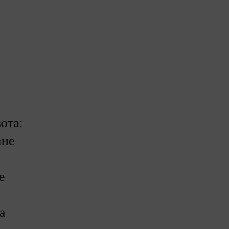
ота:
ане
е
а