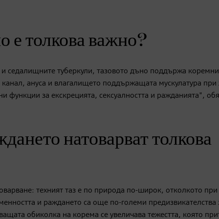
о е толкова важно?
т и седалищните туберкули, тазовото дъно поддържа коремни
я канал, ануса и влагалището поддържащата мускулатура при
ни функции за екскрецията, сексуалността и ражданията", об
ждането натоварват толкова
оварване: техният таз е по природа по-широк, отколкото пр
еменността и раждането са още по-големи предизвикателства 
ващата обиколка на корема се увеличава тежестта, която при