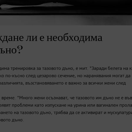
ждане ли е необходима
дъно?
дима тренировка за тазовото дъно, е мит. "Заради белега на 
о по-късно след цезарово сечение, но наранявания могат да 
азличията, възстановяването е важно за всички жени след
 време. "Много жени осъзнават, че тазовото им дъно не е въ
появят проблеми като изпускане на урина или вагинален прола
нето на тазовото дъно, трябва да се активират и мускулатур
овото дъно.