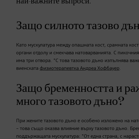
най-важните въпроси.
Защо силното тазово дън
Като мускулатура между опашната кост, срамната кос
органи отдолу и смекчава натоварванията. С пикочни
има три отвора. "С това тазовото дъно изпълнява важ
виенската
физиотерапевтка Андреа Хофбауер
.
Защо бременността и ра
много тазовото дъно?
При жените тазовото дъно е особено изложено на нат
– това също оказва влияние върху тазовото дъно. Бр
поддържащата мускулатура: "От една страна, с нараст