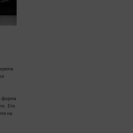
корема
се
в форма
пс. Ето
ите на