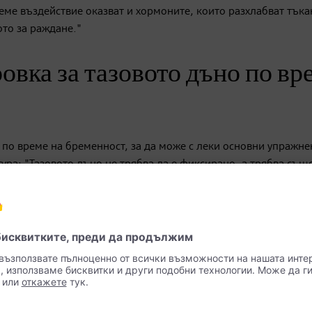
еме въздействие оказват и хормоните, които разхлабват тъка
ото за раждане."
овка за тазовото дъно по вр
 по време на бременност, за да може с леки основни упражне
ра: "Тазовото дъно не трябва да е фиксирано, а трябва същ
апрегнато, е неблагоприятно за раждането."
ват майки за първи път. При кратки интервали между раждани
а и често трябва да бъде вдигано в ежедневието. Упражнения
жестта върху тялото. "Трябва да се обърне специално вниман
ва автоматично, но мнозина забравят да
издишат
. Винаги из
що! Ако задържа дъха си, се получава голям натиск в коремн