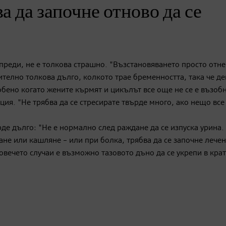
а да започне отново да се
о преди, не е толкова страшно. "Възстановяването просто отн
ително толкова дълго, колкото трае бременността, така че де
обено когато жените кърмят и цикълът все още не се е възоб
ция. "Не трябва да се стресирате твърде много, ако нещо все
рде дълго: "Не е нормално след раждане да се изпуска урина.
ане или кашляне – или при болка, трябва да се започне лечен
вечето случаи е възможно тазовото дъно да се укрепи в кра