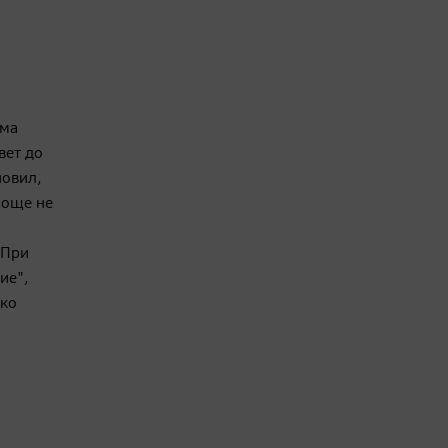
ема
вет до
новил,
 още не
 При
ие",
тко