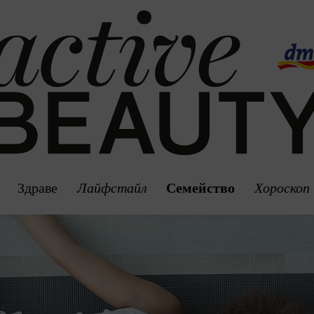
Здраве
Лайфстайл
Семейство
Хороскоп