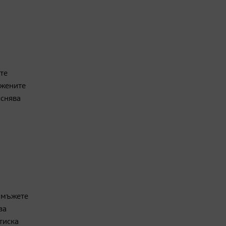
те
 жените
яснява
и мъжете
за
тиска