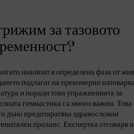
 грижим за тазовото
бременност?
когато навлязат в определена фаза от жив
дането подлагат на прекомерно натоварв
атура и поради това упражненията за
телната гимнастика са много важни. Това 
то дъно предотвратява здравословни
енитален пролапс. Експертка отговаря н