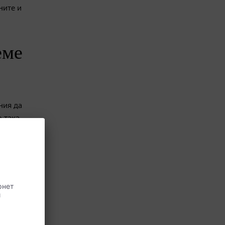
ните и
еме
ния да
о така
ята,
та за
ие на
дишайте
ата