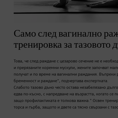
Само след вагинално ра
тренировка за тазовото 
Това, че след раждане с цезарово сечение не е необхо
и прерязаните коремни мускули, жените започват малк
получат и по време на вагинални раждания. Въпреки р
бременност и раждане", подчертава експертката.
Слабото тазово дъно често остава незабелязано дълго
едва по-късно, с напредване на възрастта, когато се 
защо профилактиката е толкова важна." Освен тренира
торса и гърба, защото и двете са тясно свързани с таз