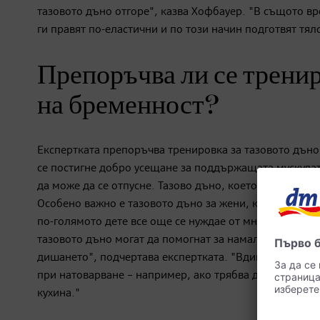
тазовото дъно отгоре", казва Хофбауер. "В същото вр
ги правят по-еластични и по този начин подготвят тял
Препоръчва ли се тренир
на бременност?
Експертката препоръчва тренировка за тазовото дъно
се постигне добро усещане за поддържащата мускулату
да може да се отпусне. Тазово дъно, което е твърде н
Особено важно е тазовото дъно за жени, които не ста
по-голямото дете все още се нуждае от много подкреп
тазовото дъно могат да помогнат за намаляване на те
дишането", подчертава експертката. "Вдишването ста
при натоварване – например, ако трябва да вдигна не
кухина."