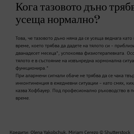
Кога тазовото дъно трябв
усеща нормално?
Това, че тазовото дъно няма да се усеща веднага кат
време, което трябва да дадете на тялото си – приблиз
дванадесет месеца", успокоява физиотерапевката. Ос
тялото е в състояние на извънредна хормонална ситуа
функционира."
При алармени сигнали обаче не трябва да се чака твъ
инконтиненция в ежедневни ситуации – като смях, ких
казва Хофбауер. Под професионално ръководство в по
време.
Кредити: Olena Yakobchuk, Miriam Cerezo © Shutterstock