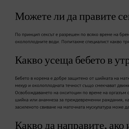
Можете ли да правите се
По принцип сексът е разрешен по всяко време на брем
околоплодните води. Попитахме специалист какво тря
Какво усеща бебето в ут
Бебето в корема е добре защитено от шийката на мат
мехур и околоплодната течност също смекчават движен
Освобождаването на окситоцин по време на оргазъм от
шийка или анамнеза за преждевременни раждания, ка
засиленото свиване на маточната мускулатура може д
Какво да направите, ако 