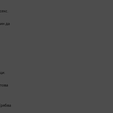
секс.
ин да
ци.
,
 това
Трябва