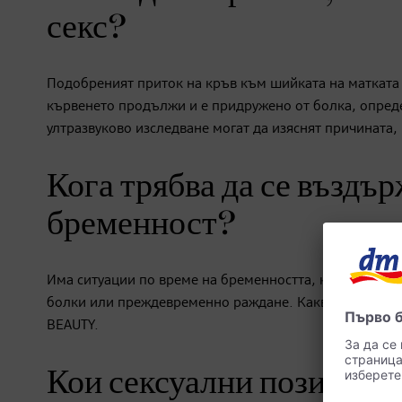
секс?
Подобреният приток на кръв към шийката на матката 
кървенето продължи и е придружено от болка, опред
ултразвуково изследване могат да изяснят причината,
Кога трябва да се въздър
бременност?
Има ситуации по време на бременността, които налага
болки или преждевременно раждане. Какви са те, може
BEAUTY.
Кои сексуални пози са о