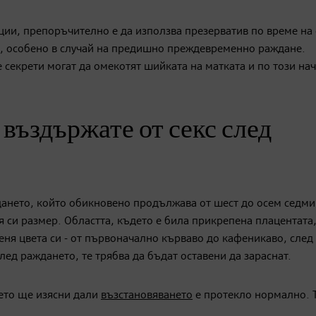
ии, препоръчително е да използва презерватив по време на 
, особено в случай на предишно преждевременно раждане.
секрети могат да омекотят шийката на матката и по този нач
 въздържате от секс след
дането, който обикновено продължава от шест до осем седми
 си размер. Областта, където е била прикрепена плацентата
еня цвета си - от първоначално кърваво до кафеникаво, след
ед раждането, те трябва да бъдат оставени да зараснат.
ето ще изясни дали
възстановяването
е протекло нормално. 