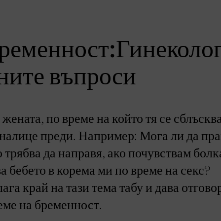
бременност:Гинеколо
ните въпроси
жената, по време на който тя се сблъсква
 налице преди. Например: Мога ли да пра
 трябва да направя, ако почувствам болк
а бебето в корема ми по време на секс?
га край на тази тема табу и дава отгово
еме на бременност.