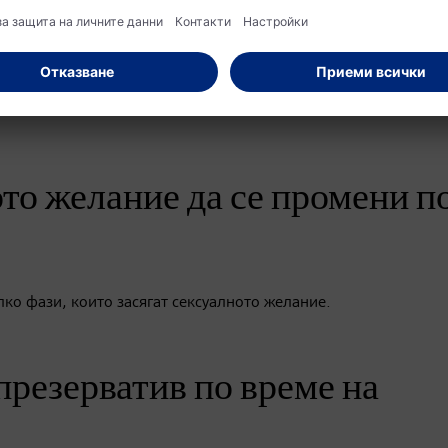
 могат да се изпробват различни позиции според Вашите же
много двойки намират позата „лъжица“ или позата на „ездача
то желание да се промени п
ко фази, които засягат сексуалното желание.
презерватив по време на