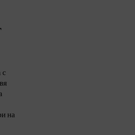
г
 с
вя
а
ри на