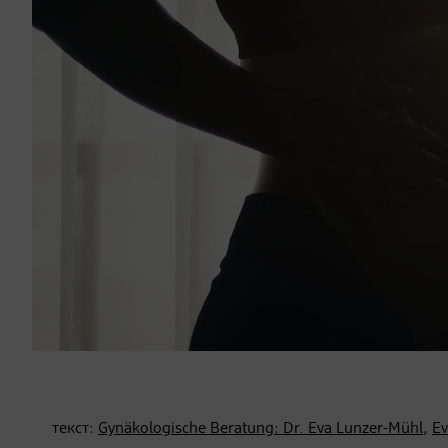
текст:
Gynäkologische Beratung: Dr. Eva Lunzer-Mühl
,
Ev