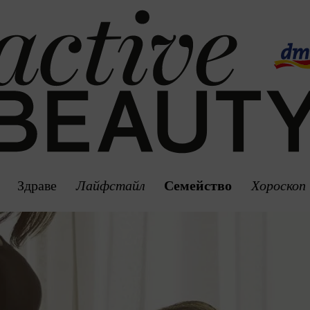
Здраве
Лайфстайл
Семейство
Хороскоп