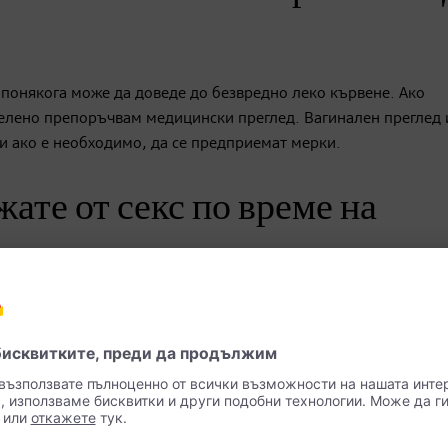
понякога може да доведе до безвредно леко кървене. Ако
елено препоръчвам медицински преглед. Вагинален преглед 
 и ако е необходимо, да се предприемат мерки.
жате от секс по време на
т въздържане от секс, за да се избегнат усложнения като ро
те да разберете от видеото за женска консултация на ACTIVE
собено удобни за бременни