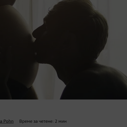
a Pohn
Време за четене:
2
мин