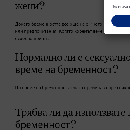
жени?
Докато бременността все още не е много напреднала,
или предпочитания. Когато коремът вече е по-голям, 
особено приятна.
Нормално ли е сексуално
време на бременност?
По време на бременност жената преминава през някол
Трябва ли да използвате 
бременност?