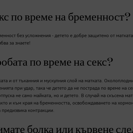
кс по време на бременност?
енност без усложнения - детето е добре защитено от матката
бва за знаете!
робата по време на секс?
ката и от тъканния и мускулния слой на матката. Околоплодн
ията при удар, така че детето да не пострада по време на се
пуска не само майката, но и детето. В случай на скъсена ма
кто и към края на бременността, освобождаването на хормо
а предизвика контракции.
имате болка или кървене сле