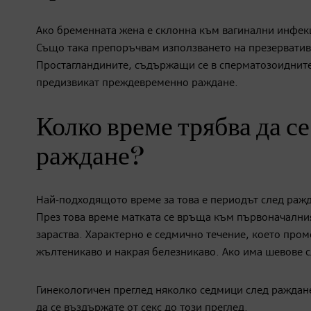
Ако бременната жена е склонна към вагинални инфекц
Също така препоръчвам използването на презерватив
Простагландините, съдържащи се в сперматозоидните 
предизвикат преждевременно раждане.
Колко време трябва да се
раждане?
Най-подходящото време за това е периодът след раж
През това време матката се връща към първоначалния
зараства. Характерно е седмично течение, което пром
жълтеникаво и накрая белезникаво. Ако има шевове сл
Гинекологичен преглед няколко седмици след раждан
да се въздържате от секс до този преглед.