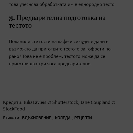
това улеснява обработката им в еднородно тесто.
3. Предварителна подготовка на
тестото
Поканили сте гости на кафе и се чудите дали е
възможно да приготвите тестото за гофрети по-
рано? Това не е проблем, тестото може да се
приготви два-три часа предварително.
Кредити: JuliaLavleis © Shutterstock, Jane Coupland ©
StockFood
Етикети:
,
,
ВДЪХНОВЕНИЕ
КОЛЕДА
РЕЦЕПТИ