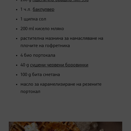
1 ч.л.
бакпулвер
1 щипка сол
200 ml кисело мляко
растителна мазнина за намасляване на
плочите на гофретника
4 био портокала
40 g
сушени червени боровинки
100 g бита сметана
масло за карамелизиране на резените
портокал