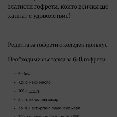
златисти гофрети, които всички ще
хапнат с удоволствие!
Рецепта за гофрети с коледен привкус
Необходими съставки за 6-8 гофрети
2 яйца
125 g меко масло
100 g
захар
2 с.л. ванилова захар
1 ч.л.
настъргана лимонена кора
200 g
пшенично брашно тип 550