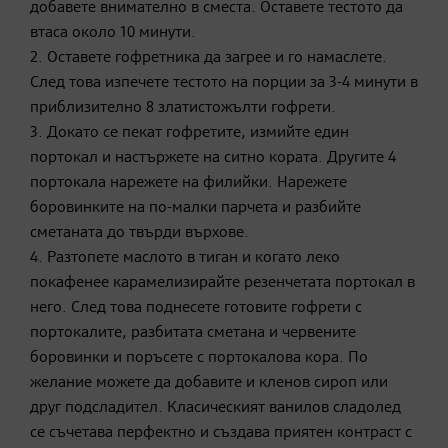
добавете внимателно в сместа. Оставете тестото да
втаса около 10 минути.
2. Оставете гофретника да загрее и го намаслете.
След това изпечете тестото на порции за 3-4 минути в
приблизително 8 златистожълти гофрети.
3. Докато се пекат гофретите, измийте един
портокал и настържете на ситно кората. Другите 4
портокала нарежете на филийки. Нарежете
боровинките на по-малки парчета и разбийте
сметаната до твърди върхове.
4. Разтопете маслото в тиган и когато леко
покафенее карамелизирайте резенчетата портокал в
него. След това поднесете готовите гофрети с
портокалите, разбитата сметана и червените
боровинки и поръсете с портокалова кора. По
желание можете да добавите и кленов сироп или
друг подсладител. Класическият ванилов сладолед
се съчетава перфектно и създава приятен контраст с