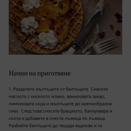
Начин на приготвяне
1. Разделете жълтъците от белтъците. Смесете
маслото с киселото мляко, ваниловата захар,
лимоновата кора и жълтъците до кремообразна
смес. След това смесете брашното, бакпулвера и
солта и добавете в сместа лъжица по лъжица.
Разбийте белтъците до твърди върхове и ги