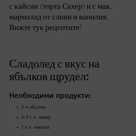
с кайсии (торта Сахер) и с мак,
мармалад от сливи и ванилия.
Вижте тук рецептите!
Сладолед с вкус на
ябълков щрудел:
Необходими продукти:
3–4 ябълки
2–3 с.л. захар
1 ч.л. канела