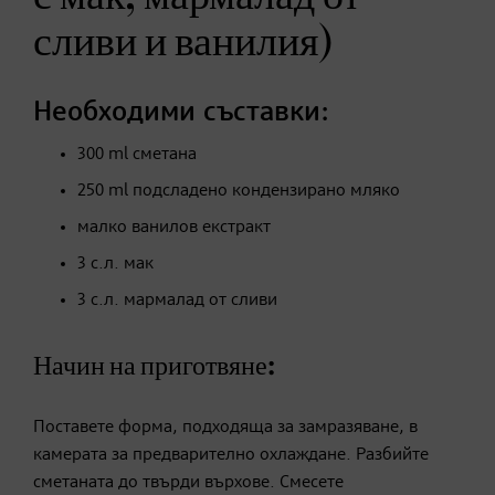
сливи и ванилия)
Необходими съставки:
300 ml сметана
250 ml подсладено кондензирано мляко
малко ванилов екстракт
3 с.л. мак
3 с.л. мармалад от сливи
Начин на приготвяне:
Поставете форма, подходяща за замразяване, в
камерата за предварително охлаждане. Разбийте
сметаната до твърди върхове. Смесете