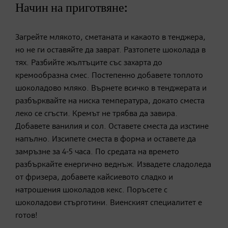
Начин на приготвяне:
Загрейте млякото, сметаната и какаото в тенджера,
но не ги оставяйте да заврат. Разтопете шоколада в
тях. Разбийте жълтъците със захарта до
кремообразна смес. Постепенно добавете топлото
шоколадово мляко. Върнете всичко в тенджерата и
разбърквайте на ниска температура, докато сместа
леко се сгъсти. Кремът не трябва да завира.
Добавете ванилия и сол. Оставете сместа да изстине
напълно. Изсипете сместа в форма и оставете да
замръзне за 4-5 часа. По средата на времето
разбъркайте енергично веднъж. Извадете сладоледа
от фризера, добавете кайсиевото сладко и
натрошения шоколадов кекс. Поръсете с
шоколадови стърготини. Виенският специалитет е
готов!