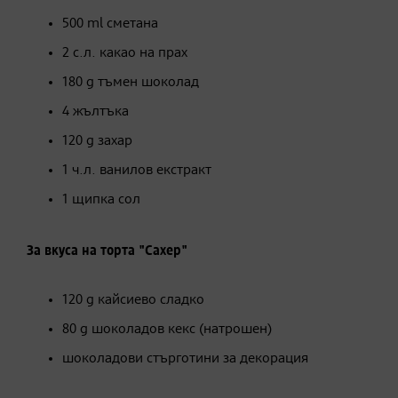
500 ml сметана
2 с.л. какао на прах
180 g тъмен шоколад
4 жълтъка
120 g захар
1 ч.л. ванилов екстракт
1 щипка сол
За вкуса на торта "Сахер"
120 g кайсиево сладко
80 g шоколадов кекс (натрошен)
​шоколадови стърготини за декорация