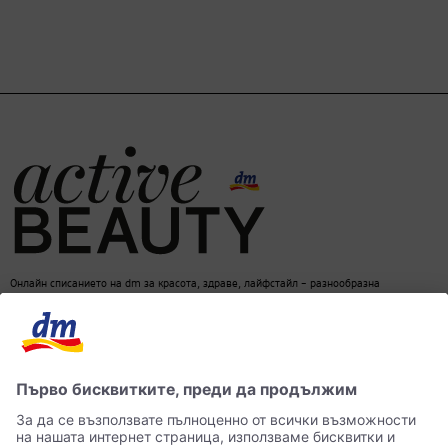
Онлайн списанието на dm за красота, здраве, лайфстайл – разнообразна
информация за един балансиран начин на живот