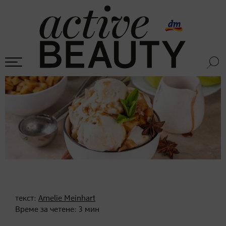
текст:
Amelie Meinhart
Време за четене:
3
мин