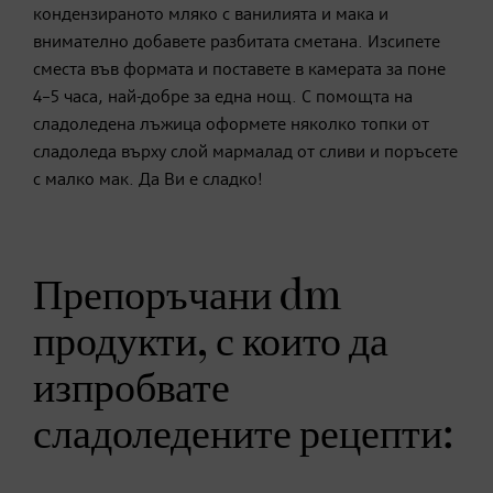
кондензираното мляко с ванилията и мака и
внимателно добавете разбитата сметана. Изсипете
сместа във формата и поставете в камерата за поне
4–5 часа, най-добре за една нощ. С помощта на
сладоледена лъжица оформете няколко топки от
сладоледа върху слой мармалад от сливи и поръсете
с малко мак. Да Ви е сладко!
Препоръчани dm
продукти, с които да
изпробвате
сладоледените рецепти: