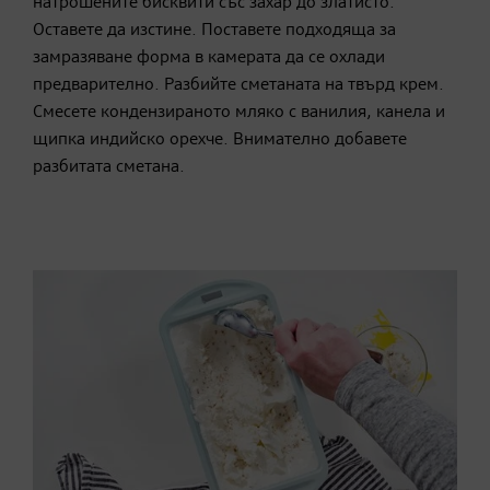
натрошените бисквити със захар до златисто.
Оставете да изстине. Поставете подходяща за
замразяване форма в камерата да се охлади
предварително. Разбийте сметаната на твърд крем.
Смесете кондензираното мляко с ванилия, канела и
щипка индийско орехче. Внимателно добавете
разбитата сметана.