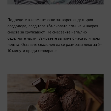
Подредете в херметически затворен съд: първо
сладоледа, след това ябълковата плънка и накрая
сместа за хрупкавост. Не смесвайте напълно
отделните части. Замразете за поне 6 часа или през
нощта. Оставете сладолед да се размрази леко за 5–
10 минути преди сервиране.