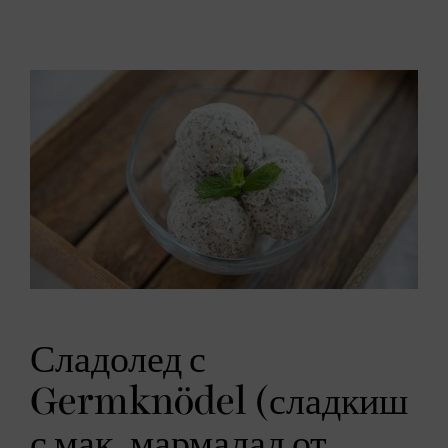
Сладолед с
Germknödel (сладкиш
с мак, мармалад от