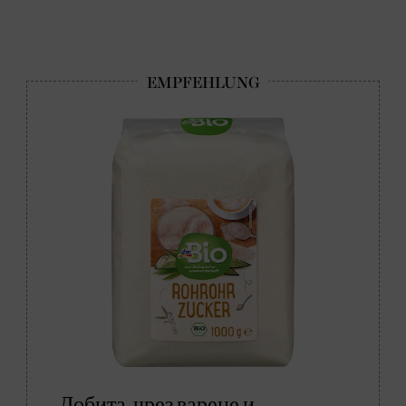
Добита чрез варене и