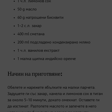
1 ч.л. лимонов сок
50 g масло
60 g натрошени бисквити
1–2 с.л. захар
400 ml сметана
200 ml подсладено кондензирано мляко
1 ч.л. ванилов екстракт
1 малка щипка индийско орехче
Начин на приготвяне:
Обелете и нарежете ябълките на малки парчета.
Задушете ги със захар, канела и лимонов сок в тиган
за около 5–10 минути, докато омекнат. Оставете ги
да изстинат. Разтопете маслото и запечете в него