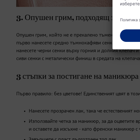
3. Опушен грим, подходящ за ежед
Опушен грим, който не е прекалено тъмен – ето защо 
първо нанесете средно тъмнокафяви сенки за очи по ц
нанесете черни сенки върху горния и долния клепач и
сиви сенки с металически финиш в средата на клепача
3 стъпки за постигане на маникю
Първо правило: без цветове! Единственият цвят в тоз
Нанесете прозрачен лак, така че естественият но
Използвайте четка за маникюр, за да оцветите вр
и оставете да изсъхне - като френски маникюр с
Завършете с пласт дълготраен топ лак.