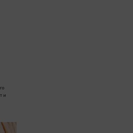
го
т и