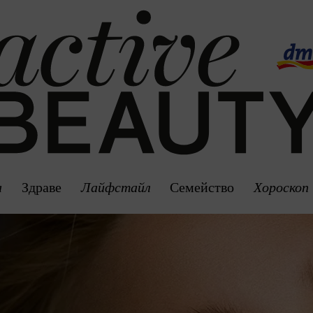
а
Здраве
Лайфстайл
Семейство
Хороскоп