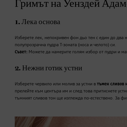
Гримът на Уенздей Адамс
1. Лека основа
Изберете лек, непокривен фон дьо тен с един до два 
полупрозрачна пудра Т-зоната (носа и челото) си.
Съвет:
Можете да намерите голям избор от пудри и м
2. Нежни готик устни
Изберете червило или молив за устни в
тъмен сливов 
прелейте към центъра им и след това притиснете устн
тъмният сливов тон ще изглежда по-естествено. За фи