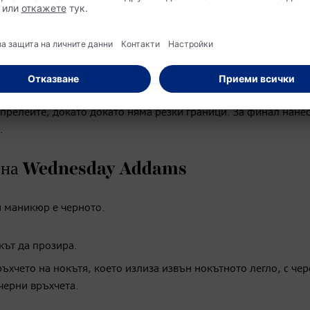
невието
толкова много харесваме грима на Джена Ортега! За да го по
елия клепач, както и по линията на долните мигли. След тов
 прелейте, докато докато няма резки граници. За финал нане
.
ра на Wednesday Addams
и маникюр е черното.
кът да прозира.
ъхчето на нокътя, което излиза извън нокътното легло, с чер
 черни връхчета.