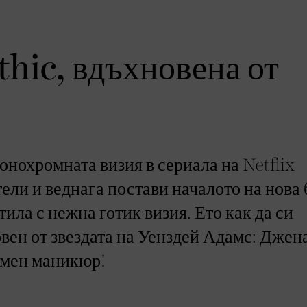
hic, вдъхновена от
онохромната визия в сериала на Netflix
ели и веднага постави началото на нова
ила с нежна готик визия. Ето как да си
вен от звездата на Уенздей Адамс: Джен
тъмен маникюр!