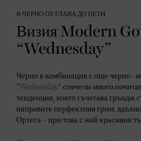
В ЧЕРНО ОТ ГЛАВА ДО ПЕТИ
Визия Modern Got
“Wednesday”
Черно в комбинация с още черно - м
"Wednesday" спечели много почитат
тенденция, която съчетава гръндж ст
направите перфектния грим, вдъхно
Ортега – при това с най-красивия 