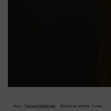
текст:
Theresa Haidinger
Време за четене:
2
мин