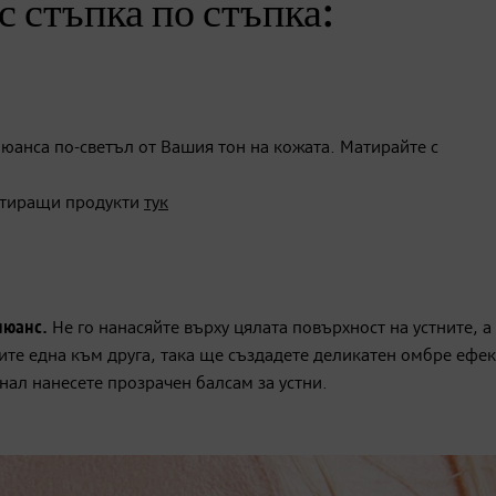
 стъпка по стъпка:
нюанса по-светъл от Вашия тон на кожата. Матирайте с
атиращи продукти
тук
нюанс.
Не го нанасяйте върху цялата повърхност на устните, а 
ите една към друга, така ще създадете деликатен омбре ефек
нал нанесете прозрачен балсам за устни.