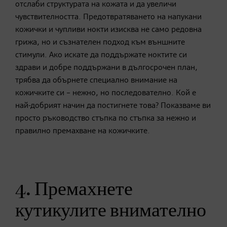
отслаби структурата на кожата и да увеличи
чувствителността. Предотвратяването на напукани
кожички и чупливи нокти изисква не само редовна
грижа, но и съзнателен подход към външните
стимули. Ако искате да поддържате ноктите си
здрави и добре поддържани в дългосрочен план,
трябва да обърнете специално внимание на
кожичките си – нежно, но последователно. Кой е
най-добрият начин да постигнете това? Показваме ви
просто ръководство стъпка по стъпка за нежно и
правилно премахване на кожичките.
4. Премахнете
кутикулите внимателно