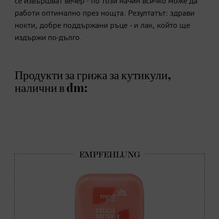
се извършват вечер - по този начин всичко може да
работи оптимално през нощта. Резултатът: здрави
нокти, добре поддържани ръце - и лак, който ще
издържи по-дълго.
Продукти за грижа за кутикули,
налични в dm: