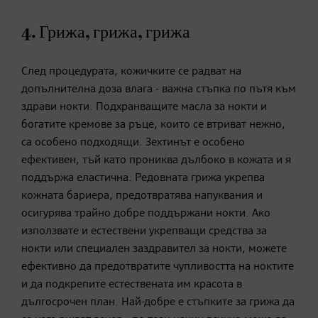
4. Грижа, грижа, грижа
След процедурата, кожичките се радват на
допълнителна доза влага - важна стъпка по пътя към
здрави нокти. Подхранващите масла за нокти и
богатите кремове за ръце, които се втриват нежно,
са особено подходящи. Зехтинът е особено
ефективен, тъй като прониква дълбоко в кожата и я
поддържа еластична. Редовната грижа укрепва
кожната бариера, предотвратява напуквания и
осигурява трайно добре поддържани нокти. Ако
използвате и естествени укрепващи средства за
нокти или специален заздравител за нокти, можете
ефективно да предотвратите чупливостта на ноктите
и да подкрепите естествената им красота в
дългосрочен план. Най-добре е стъпките за грижа да