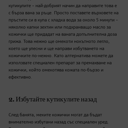
кутикулите – най-добрият начин да направите това е
с бърза вана за ръце. Просто поставете върховете на
пръстите си в купа с хладка вода за около 5 минути –
няколко капки зехтин или подхранващо масло за
кожички ще придадат на ваната допълнителна доза
грижа. Това нежно ще омекоти нокътното легло,
което ще улесни и ще направи избутването на
кожичките по-нежно. Като алтернатива можете да
използвате специален препарат за премахване на
кожички, който омекотява кожата по-бързо и
ефективно.
2. Избутайте кутикулите назад
След банята, меките кожички могат да бъдат
внимателно избутани назад със специален уред.