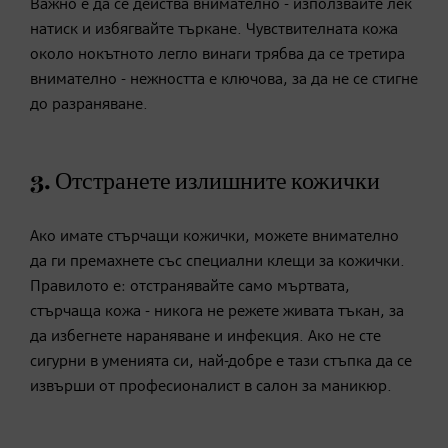
Важно е да се действа внимателно - използвайте лек
натиск и избягвайте търкане. Чувствителната кожа
около нокътното легло винаги трябва да се третира
внимателно - нежността е ключова, за да не се стигне
до разраняване.
3. Отстранете излишните кожички
Ако имате стърчащи кожички, можете внимателно
да ги премахнете със специални клещи за кожички.
Правилото е: отстранявайте само мъртвата,
стърчаща кожа - никога не режете живата тъкан, за
да избегнете нараняване и инфекция. Ако не сте
сигурни в уменията си, най-добре е тази стъпка да се
извърши от професионалист в салон за маникюр.