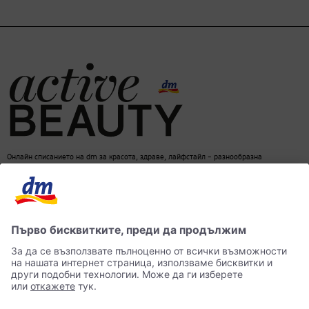
Онлайн списанието на dm за красота, здраве, лайфстайл – разнообразна
информация за един балансиран начин на живот