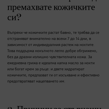
премахвате кожичките
си?
Въпреки че кожичките растат бавно, те трябва да се
отстраняват внимателно на всеки 7 до 14 дни, в
зависимост от индивидуалния растеж на ноктите.
Това поддържа нокътното легло добре обгрижено,
без да дразни излишно чувствителната кожа. За
ежедневна грижа е идеална капка масло за нокти
или богат крем за ръце: и двете хидратират
кожичките, предпазват ги от изсъхване и ефективно
предотвратяват нацепването им.