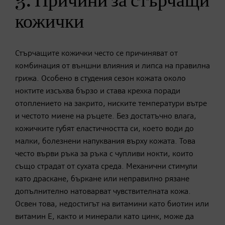
3. Причини за стърчащи
кожички
Стърчащите кожички често се причиняват от
комбинация от външни влияния и липса на правилна
грижа. Особено в студения сезон кожата около
ноктите изсъхва бързо и става крехка поради
отоплението на закрито, ниските температури вътре
и честото миене на ръцете. Без достатъчно влага,
кожичките губят еластичността си, което води до
малки, болезнени напуквания върху кожата. Това
често върви ръка за ръка с чупливи нокти, които
също страдат от сухата среда. Механични стимули
като драскане, бъркане или неправилно рязане
допълнително натоварват чувствителната кожа.
Освен това, недостигът на витамини като биотин или
витамин Е, както и минерали като цинк, може да