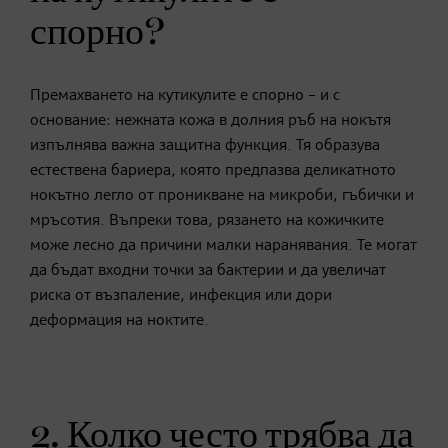
спорно?
Премахването на кутикулите е спорно – и с
основание: нежната кожа в долния ръб на нокътя
изпълнява важна защитна функция. Тя образува
естествена бариера, която предпазва деликатното
нокътно легло от проникване на микроби, гъбички и
мръсотия. Въпреки това, рязането на кожичките
може лесно да причини малки наранявания. Те могат
да бъдат входни точки за бактерии и да увеличат
риска от възпаление, инфекция или дори
деформация на ноктите.
2. Колко често трябва да