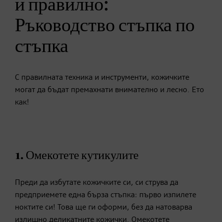
и правилно:
Ръководство стъпка по
стъпка
С правилната техника и инструменти, кожичките
могат да бъдат премахнати внимателно и лесно. Ето
как!
1. Омекотете кутикулите
Преди да избутате кожичките си, си струва да
предприемете една бърза стъпка: първо изпилете
ноктите си! Това ще ги оформи, без да натоварва
излишно деликатните кожички. Омекотете