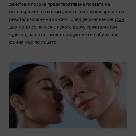
действа в посока предотвратяване появата на
несъвършенства и стимулира естествения процес на
ревитализиране на кожата. След дермапланинг
фон
дьо тенът
се нанася с лекота върху кожата и стои
чудесно, защото самият продукт не се набива във
финия мъх по лицето.