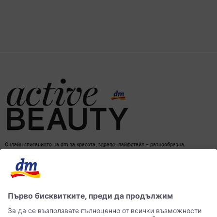
Онлайн списанието на dm за красота, здраве, лайфстайл – разнообразна
информация за един балансиран начин на живот