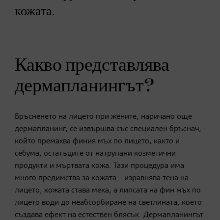
кожата.
Какво представлява
дермапланингът?
Бръсненето на лицето при жените, наричано още
дермапланинг, се извършва със специален бръснач,
който премахва финия мъх по лицето, както и
себума, остатъците от натрупани козметични
продукти и мъртвата кожа. Тази процедура има
много предимства за кожата – изравнява тена на
лицето, кожата става мека, а липсата на фин мъх по
лицето води до неабсорбиране на светлината, което
създава ефект на естествен блясък. Дермапланингът