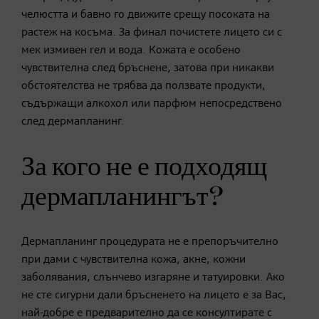
челюстта и бавно го движите срещу посоката на
растеж на косъма. За финал почистете лицето си с
мек измивен гел и вода. Кожата е особено
чувствителна след бръснене, затова при никакви
обстоятелства не трябва да ползвате продукти,
съдържащи алкохол или парфюм непосредствено
след дермапланинг.
За кого не е подходящ
дермапланингът?
Дермапланинг процедурата не е препоръчително
при дами с чувствителна кожа, акне, кожни
заболявания, слънчево изгаряне и татуировки. Ако
не сте сигурни дали бръсненето на лицето е за Вас,
най-добре е предварително да се консултирате с