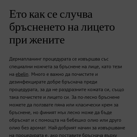
Ето как се случва
бръсненето на лицето
при жените
Дермапланинг процедурата се извършва със
специални ножчета за бръснене на лице, като тези
на
ebelin
. Много е важно да почистите и
дезинфекцирате добре бръснача преди
процедурата, за да не раздразните кожата си, също
така почистете и лицето си. За по-лесно бръснене
можете да ползвате пяна или класически крем за
бръснене, но финият мъх лесно може да бъде
обръснат и с помощта на бебешко олио или друго
олио без аромат. Най-добрият начин за извършване
на процедурата е, ако поставите бръснача върху