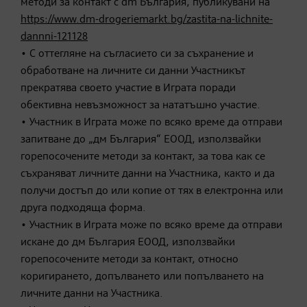
методи за контакт с dm България, публикувани на
https://www.dm-drogeriemarkt.bg/zastita-na-lichnite-
dannni-121128
• С оттегляне на съгласието си за съхранение и
обработване на личните си данни Участникът
прекратява своето участие в Играта поради
обективна невъзможност за нататъшно участие.
• Участник в Играта може по всяко време да отправи
запитване до „дм България“ ЕООД, използвайки
горепосочените методи за контакт, за това как се
съхраняват личните данни на Участника, както и да
получи достъп до или копие от тях в електронна или
друга подходяща форма.
• Участник в Играта може по всяко време да отправи
искане до дм България ЕООД, използвайки
горепосочените методи за контакт, относно
коригирането, допълването или попълването на
личните данни на Участника.