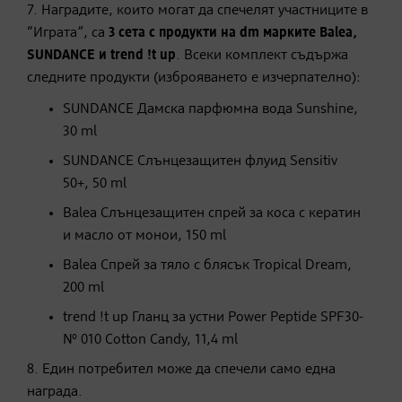
7. Наградите, които могат да спечелят участниците в
“Играта”, са
3
сета с продукти на dm
марките Balea
,
SUNDANCE
и trend !t up
. Всеки комплект съдържа
следните продукти (изброяването е изчерпателно):
SUNDANCE Дамска парфюмна вода Sunshine,
30 ml
SUNDANCE Слънцезащитен флуид Sensitiv
50+, 50 ml
Balea Слънцезащитен спрей за коса с кератин
и масло от монои, 150 ml
Balea Спрей за тяло с блясък Tropical Dream,
200 ml
trend !t up Гланц за устни Power Peptide SPF30-
№ 010 Cotton Candy, 11,4 ml
8. Един потребител може да спечели само една
награда.