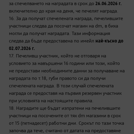
за спечелването на наградата в срок до
26.
06.202
6 г
.
включително до края на деня, че печелят награда.
16. За да получат спечелената награда, печелившите
участници следва да посочат магаин на dm, в биха
могли да получат наградата. Тази информация
следва да бъде предоставена по имейл
най-късно до
02.07.2026 г.
17. Печеливш участник, който не отговаря на
условието за навършени 16 години или този, който
не предостави необходимите данни за получаване на
наградата по т.18, губи правото си да получи
спечелената награда. В този случай спечелената
награда се предоставя на първия резервен участник
при условията на настоящите правила.
18. Наградите ще бъдат изпратени на печелившите
участници на посочените от тях dm магазини в срок
от 15 (петнадесет) работни дни. Срокът по тази точка
започва да тече, считано от датата на предоставяне