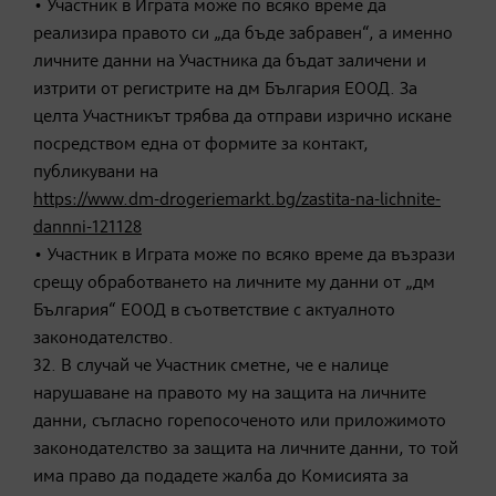
• Участник в Играта може по всяко време да
реализира правото си „да бъде забравен“, а именно
личните данни на Участника да бъдат заличени и
изтрити от регистрите на дм България ЕООД. За
целта Участникът трябва да отправи изрично искане
посредством една от формите за контакт,
публикувани на
https://www.dm-drogeriemarkt.bg/zastita-na-lichnite-
dannni-121128
• Участник в Играта може по всяко време да възрази
срещу обработването на личните му данни от „дм
България“ ЕООД в съответствие с актуалното
законодателство.
32. В случай че Участник сметне, че е налице
нарушаване на правото му на защита на личните
данни, съгласно горепосоченото или приложимото
законодателство за защита на личните данни, то той
има право да подадете жалба до Комисията за