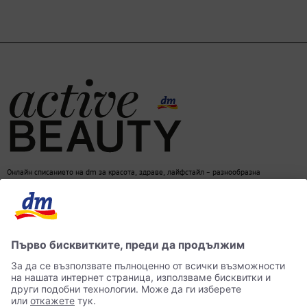
Онлайн списанието на dm за красота, здраве, лайфстайл – разнообразна
информация за един балансиран начин на живот