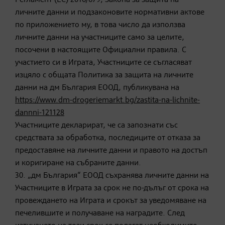
Регламент (ЕС) 2016/679, Закона за защита на
личните данни и подзаконовите нормативни актове
по приложението му, в това число да използва
личните данни на участниците само за целите,
посочени в настоящите Официални правила. С
участието си в Играта, Участниците се съгласяват
изцяло с общата Политика за защита на личните
данни на дм България ЕООД, публикувана на
https://www.dm-drogeriemarkt.bg/zastita-na-lichnite-
dannni-121128
Участниците декларират, че са запознати със
средствата за обработка, последиците от отказа за
предоставяне на личните данни и правото на достъп
и коригиране на събраните данни.
30. „дм България“ ЕООД съхранява личните данни на
Участниците в Играта за срок не по-дълъг от срока на
провеждането на Играта и срокът за уведомяване на
печелившите и получаване на наградите. След