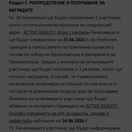
Раздел 5. РАЗПРЕДЕЛЕНИЕ И ПОЛУЧАВАНЕ НА
НАГРАДИТЕ
14. За печеливши ще бъдат определени 3 участници,
които са попълнили въпросника на следния уеб
адрес:
ACTIVE BEAUTY: Игри с награди
Печелившите
ще бъдат определени на
25.
06.202
6 г.
на томболен
принцип в присъствието на тричленна комисия в
състав по избор на Организатора в Централата на
Организатора. Заедно с имената на печелившите
участници ще бъдат изтеглени и 3 резерви, които ще
получат наградата, в случай, че първоначално
изтеглените печеливши се откажат от нея или не я
потърсят в упоменатия по-долу срок за получаване.
Имената на печелившите участници ще бъдат
обявени на интернет-страницата на
ACTIVE BEAUTY:
Онлайн списанието на dm за красота, здраве и
лайфстайл
най-късно на
26.
06.202
6 г
.
15. Печелившите участници ще бъдат информирани