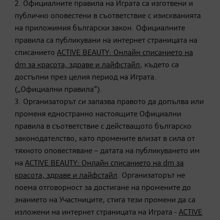
2. Официалните правила на Играта са изготвени и
публично оповестени в съответствие с изискванията
на приложимия български закон. Официалните
правила са публикувани на интернет страницата на
списанието
ACTIVE BEAUTY: Онлайн списанието на
dm за красота, здраве и лайфстайл
, където са
достъпни през целия период на Играта.
(„Официални правила“).
3. Организаторът си запазва правото да допълва или
променя едностранно настоящите Официални
правила в съответствие с действащото българско
законодателство, като промените влизат в сила от
тяхното оповестяване – датата на публикуването им
на
ACTIVE BEAUTY: Онлайн списанието на dm за
красота, здраве и лайфстайл
. Организаторът не
поема отговорност за достигане на промените до
знанието на Участниците, стига тези промени да са
изложени на интернет страницата на Играта -
ACTIVE