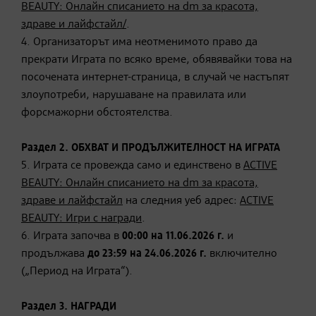
BEAUTY: Онлайн списанието на dm за красота,
здраве и лайфстайл/
.
4. Организаторът има неотменимото право да
прекрати Играта по всяко време, обявявайки това на
посочената интернет-страница, в случай че настъпят
злоупотреби, нарушаване на правилата или
форсмажорни обстоятелства.
Раздел 2. ОБХВАТ И ПРОДЪЛЖИТЕЛНОСТ НА ИГРАТА
5. Играта се провежда само и единствено в
ACTIVE
BEAUTY: Онлайн списанието на dm за красота,
здраве и лайфстайл
на следния уеб адрес:
ACTIVE
BEAUTY: Игри с награди
.
6. Играта започва в
00:00 на
11.0
6.2026 г.
и
продължава
до 23:59 на
24.
06.2026 г.
включително
(„Период на Играта“).
Раздел 3. НАГРАДИ