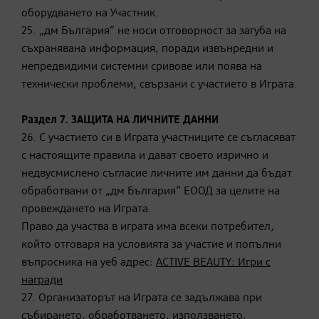
оборудването на Участник.
25. „дм България“ не носи отговорност за загуба на
съхранявана информация, поради извънредни и
непредвидими системни сривове или поява на
технически проблеми, свързани с участието в Играта.
Раздел 7. ЗАЩИТА НА ЛИЧНИТЕ ДАННИ
26. С участието си в Играта участниците се съгласяват
с настоящите правила и дават своето изрично и
недвусмислено съгласие личните им данни да бъдат
обработвани от „дм България“ ЕООД за целите на
провеждането на Играта.
Право да участва в играта има всеки потребител,
който отговаря на условията за участие и попълни
въпросника на уеб адрес:
ACTIVE BEAUTY: Игри с
награди
27. Организаторът на Играта се задължава при
събирането, обработването, използването,