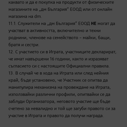
каквато и да е покупка на продукти от физическите
магазините на „дм България“ ЕООД или от онлайн
магазина на dm.
11.1. Служители на „дм България“ ЕООД
НЕ
могат да
участват в активността, включително и техни
роднини, членове на семейството – майки, бащи,
братя и сестри.
12. С участието си в Играта, участниците декларират,
че имат навършени 16 години, както и изразяват
съгласието си с настоящите Официални правила.
13. В случай че в хода на Играта или след нейния
край, бъде установено, че Участник се опитва да
манипулира механизма на провеждане на Играта,
използвайки различни профили, опитвайки се да
заблуди Организатора, неговото участие ще бъде
счетено за невалидно и той ще загуби правото си за
участие в Играта и правото да получи награда.