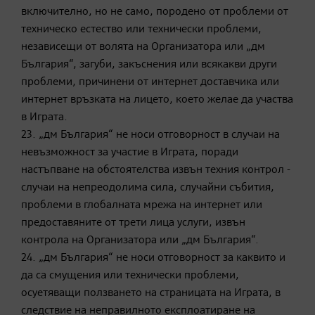
включително, но не само, породено от проблеми от
техническо естество или технически проблеми,
независещи от волята на Организатора или „дм
България“, загуби, закъснения или всякакви други
проблеми, причинени от интернет доставчика или
интернет връзката на лицето, което желае да участва
в Играта.
23. „дм България“ не носи отговорност в случаи на
невъзможност за участие в Играта, поради
настъпване на обстоятелства извън техния контрол -
случаи на непреодолима сила, случайни събития,
проблеми в глобалната мрежа на интернет или
предоставяните от трети лица услуги, извън
контрола на Организатора или „дм България“.
24. „дм България“ не носи отговорност за каквито и
да са смущения или технически проблеми,
осуетяващи ползването на страницата на Играта, в
следствие на неправилното експлоатиране на