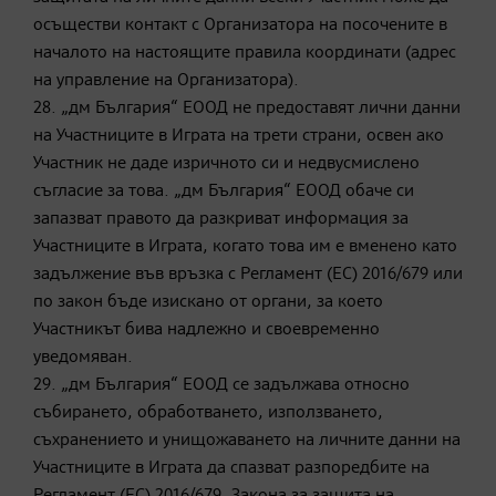
осъществи контакт с Организатора на посочените в
началото на настоящите правила координати (адрес
на управление на Организатора).
28. „дм България“ ЕООД не предоставят лични данни
на Участниците в Играта на трети страни, освен ако
Участник не даде изричното си и недвусмислено
съгласие за това. „дм България“ ЕООД обаче си
запазват правото да разкриват информация за
Участниците в Играта, когато това им е вменено като
задължение във връзка с Регламент (ЕС) 2016/679 или
по закон бъде изискано от органи, за което
Участникът бива надлежно и своевременно
уведомяван.
29. „дм България“ ЕООД се задължава относно
събирането, обработването, използването,
съхранението и унищожаването на личните данни на
Участниците в Играта да спазват разпоредбите на