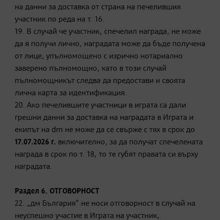
на данни за доставка от страна на печелившия
участник по реда на т. 16.
19. В случай че участник, спечелил награда, не може
да я получи лично, наградата може да бъде получена
от лице, упълномощено с изрично нотариално
заверено пълномощно, като в този случай
пълномощникът следва да предостави и своята
лична карта за идентификация.
20. Ако печелившите участници в играта са дали
грешни данни за доставка на наградата в Играта и
екипът на dm не може да се свърже с тях в срок до
17.07.2026 г.
включително, за да получат спечелената
награда в срок по т. 18, то те губят правата си върху
наградата.
Раздел 6. ОТГОВОРНОСТ
22. „дм България“ не носи отговорност в случай на
неуспешно участие в Играта на участник,