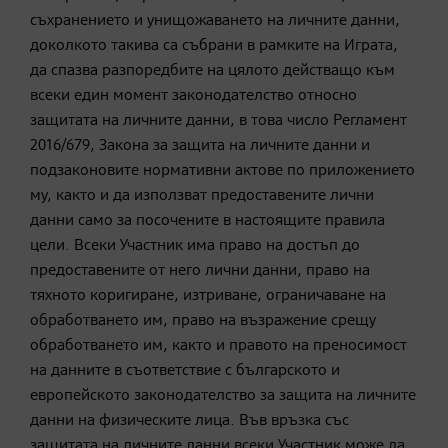
съхранението и унищожаването на личните данни,
доколкото такива са събрани в рамките на Играта,
да спазва разпоредбите на цялото действащо към
всеки един момент законодателство относно
защитата на личните данни, в това число Регламент
2016/679, Закона за защита на личните данни и
подзаконовите нормативни актове по приложението
му, както и да използват предоставените лични
данни само за посочените в настоящите правила
цели. Всеки Участник има право на достъп до
предоставените от него лични данни, право на
тяхното коригиране, изтриване, ограничаване на
обработването им, право на възражение срещу
обработването им, както и правото на преносимост
на данните в съответствие с българското и
европейското законодателство за защита на личните
данни на физическите лица. Във връзка със
защитата на личните данни всеки Участник може да