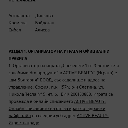
ПЕЧЕЛИВШИ:
Антоанета
Динкова
Кремена
Байдоган
Сибел
Алиева
Раздел 1.
ОРГАНИЗАТОР НА ИГРАТА И ОФИЦИАЛНИ
ПРАВИЛА
1. Организатор на играта „Спечелете 1 от 3 летни сета
с любими dm продукти”
в ACTIVE BEAUTY” (Играта) е
„дм България" ЕООД, със седалище и адрес на
управление: София, п.к. 1574; р-н Слатина, ул.
Никола Тесла № 5, ет. 6., ЕИК 200150888. Играта се
провежда в онлайн списанието
ACTIVE BEAUTY:
Онлайн списанието на dm за красота, здраве и
лайфстайл
на следния уеб адрес
ACTIVE BEAUTY:
Игри с награди
.