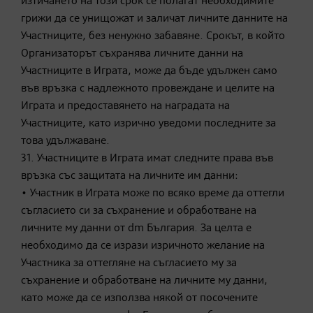
изтичането на този срок се полагат необходимите
грижи да се унищожат и заличат личните данните на
Участниците, без ненужно забавяне. Срокът, в който
Организаторът съхранява личните данни на
Участниците в Играта, може да бъде удължен само
във връзка с надлежното провеждане и целите на
Играта и предоставянето на наградата на
Участниците, като изрично уведоми последните за
това удължаване.
31. Участниците в Играта имат следните права във
връзка със защитата на личните им данни:
• Участник в Играта може по всяко време да оттегли
съгласието си за съхранение и обработване на
личните му данни от dm България. За целта е
необходимо да се изрази изричното желание на
Участника за оттегляне на съгласието му за
съхранение и обработване на личните му данни,
като може да се използва някой от посочените