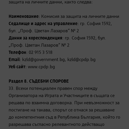
защита на личните данни, както следва:
Наименование
: Комисия за защита на личните данни
Седалище и адрес на управление
: гр. София 1592,
бул. „Проф. Цветан Лазаров” № 2
Данни за кореспонденция
: гр. София 1592, бул.
„Проф. Цветан Лазаров” № 2
Телефон
: 02 915 3 518
Email
: kzld@government.bg, kzld@cpdp.bg
Уеб сайт
: www.cpdp.bg
Раздел 8. СЪДЕБНИ СПОРОВЕ
33. Всеки потенциален правен спор между
Организатора на Играта и Участниците в същата се
решава по взаимна договорка. При невъзможност за
постигане на такава, спорът се отнася за решаване
до компетентния съд в Република България, който го
разрешава съгласно релевантното действащо