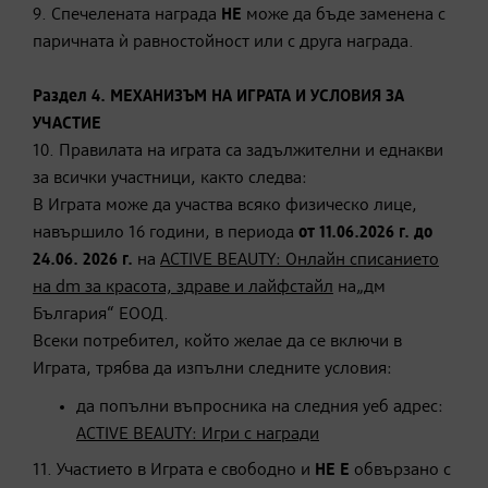
9. Спечелената награда
НЕ
може да бъде заменена с
паричната ѝ равностойност или с друга награда.
Раздел 4. МЕХАНИЗЪМ НА ИГРАТА И УСЛОВИЯ ЗА
УЧАСТИЕ
10. Правилата на играта са задължителни и еднакви
за всички участници, както следва:
В Играта може да участва всяко физическо лице,
навършило 16 години, в периода
от 11.06.2026 г. до
24.06. 2026 г.
на
ACTIVE BEAUTY: Онлайн списанието
на dm за красота, здраве и лайфстайл
на„дм
България“ ЕООД.
Всеки потребител, който желае да се включи в
Играта, трябва да изпълни следните условия:
да попълни въпросника на следния уеб адрес:
ACTIVE BEAUTY: Игри с награди
11. Участието в Играта е свободно и
НЕ Е
обвързано с