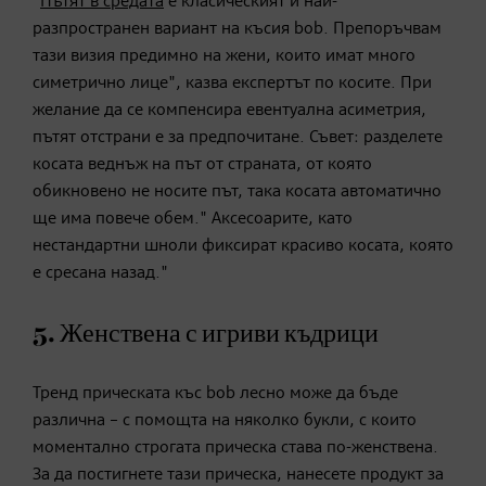
"
Пътят в средата
е класическият и най-
разпространен вариант на късия bob. Препоръчвам
тази визия предимно на жени, които имат много
симетрично лице", казва експертът по косите. При
желание да се компенсира евентуална асиметрия,
пътят отстрани е за предпочитане. Съвет: разделете
косата веднъж на път от страната, от която
обикновено не носите път, така косата автоматично
ще има повече обем." Аксесоарите, като
нестандартни шноли фиксират красиво косата, която
е сресана назад."
5. Женствена с игриви къдрици
Тренд прическата къс bob лесно може да бъде
различна – с помощта на няколко букли
, с които
моментално строгата прическа става по-женствена.
За да постигнете тази прическа, нанесете продукт за