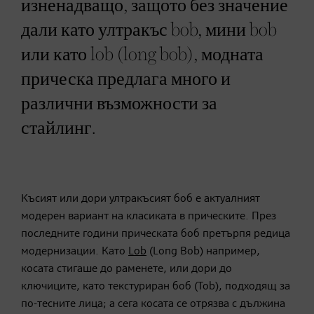
изненадващо, защото без значение
дали като ултракъс bob, мини bob
или като lob (long bob), модната
прическа предлага много и
различни възможности за
стайлинг.
Късият или дори ултракъсият боб е актуалният
модерен вариант на класиката в прическите. През
последните години прическата боб претърпя редица
модернизации. Като
Lob
(Long Bob) например,
косата стигаше до раменете, или дори до
ключиците, като текстуриран боб (Tob), подходящ за
по-тесните лица; а сега косата се отрязва с дължина