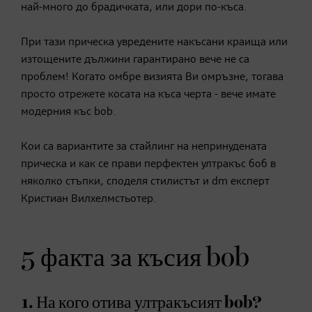
най-много до брадичката, или дори по-къса.
При тази прическа увредените накъсани краища или
изтощените дължини гарантирано вече не са
проблем! Когато омбре визията Ви омръзне, тогава
просто отрежете косата на къса черта - вече имате
модерния къс bob.
Кои са вариантите за стайлинг на непринудената
прическа и как се прави перфектен ултракъс боб в
няколко стъпки, споделя стилистът и dm експерт
Кристиан Вилхелмстьотер.
5 факта за късия bob
1. На кого отива ултракъсият bob?