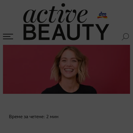
Време за четене:
2
мин