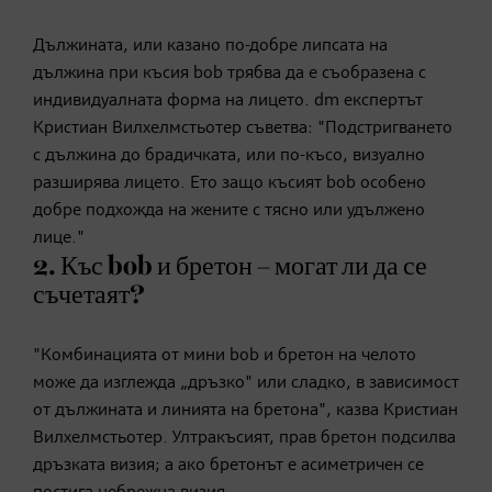
Дължината, или казано по-добре липсата на
дължина при късия bob трябва да е съобразена с
индивидуалната форма на лицето. dm експертът
Кристиан Вилхелмстьотер съветва: "Подстригването
с дължина до брадичката, или по-късо, визуално
разширява лицето. Ето защо късият bob особено
добре подхожда на жените с тясно или удължено
лице."
2. Къс bob и бретон – могат ли да се
съчетаят?
"Комбинацията от мини bob и бретон на челото
може да изглежда „дръзко" или сладко, в зависимост
от дължината и линията на бретона", казва Кристиан
Вилхелмстьотер. Ултракъсият, прав бретон подсилва
дръзката визия; а ако бретонът е асиметричен се