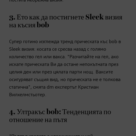
постига небрежна визия.
3. Ето как да постигнете Sleek визия
на късия bob
Супер готино изглежда тренд прическата къс bob в
Sleek визия:
косата се сресва назад с голямо
количество гел или вакса. "Разчитайте на гел, ако
искате прическата Ви да остане непокътната през
целия ден или през цялата парти нощ. Ваксите
осигуряват същия вид, но прическата не е толкова
статична", смята dm експертът Кристиан
Вилхелмстьотер.
4. Ултракъс bob: Тенденцията по
отношение на пътя