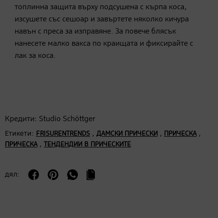
топлинна защита върху подсушена с кърпа коса,
изсушете със сешоар и завъртете няколко кичура
навън с
преса за изправяне
. За повече блясък
нанесете малко вакса по краищата и фиксирайте с
лак за коса.
Кредити: Studio Schöttger
Етикети:
,
,
,
FRISURENTRENDS
ДАМСКИ ПРИЧЕСКИ
ПРИЧЕСКА
,
ПРИЧЕСКА
ТЕНДЕНДИИ В ПРИЧЕСКИТЕ
дял: