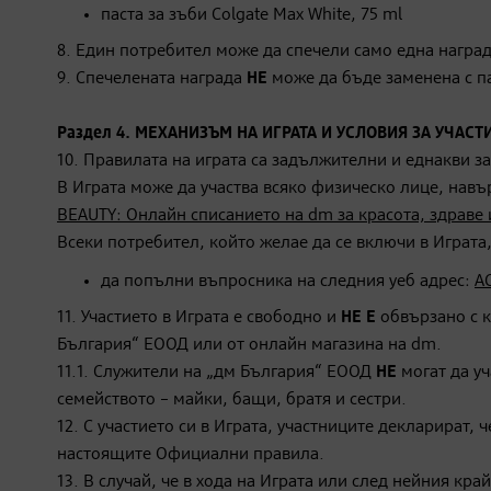
паста за зъби Colgate Max White, 75 ml
8. Един потребител може да спечели само една наград
9. Спечелената награда
НЕ
може да бъде заменена с па
Раздел 4. МЕХАНИЗЪМ НА ИГРАТА И УСЛОВИЯ ЗА УЧАСТ
10. Правилата на играта са задължителни и еднакви за
В Играта може да участва всяко физическо лице, нав
BEAUTY: Онлайн списанието на dm за красота, здраве
Всеки потребител, който желае да се включи в Играта
да попълни въпросника на следния уеб адрес:
A
11. Участието в Играта е свободно и
НЕ Е
обвързано с к
България“ ЕООД или от онлайн магазина на dm.
11.1. Служители на „дм България“ ЕООД
НЕ
могат да уч
семейството – майки, бащи, братя и сестри.
12. С участието си в Играта, участниците декларират, 
настоящите Официални правила.
13. В случай, че в хода на Играта или след нейния кр