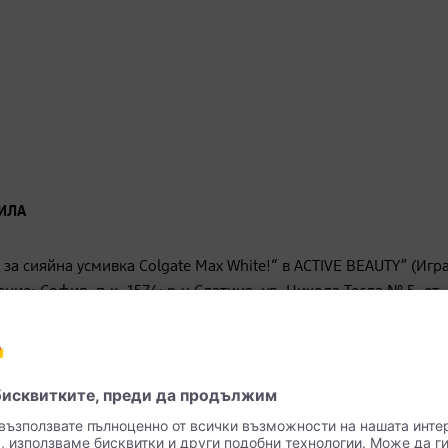
ВИЛА
 за сияйна усмивка Colgate Max White!“ в ACTIVE BEAUTY” (Игра
е: София, п.к. 1574; р-н Слатина, ул. Никола Тесла № 5, ет. 
CTIVE BEAUTY: Онлайн списанието на dm за красота, здраве и
с награди
.
блично оповестени в съответствие с изискванията на приложи
и на интернет страницата на списанието
ACTIVE BEAUTY: Онл
дето са достъпни през целия период на Играта. („Официални