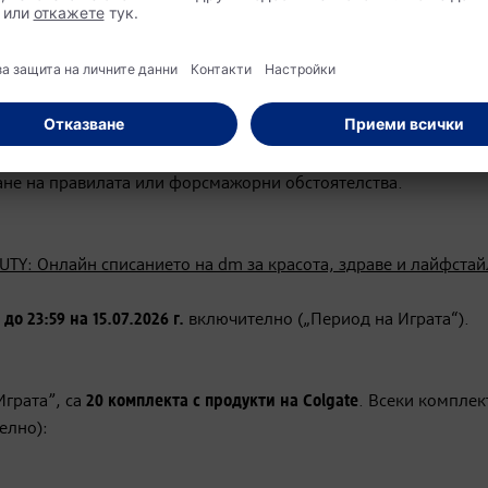
и променя едностранно настоящите Официални правила в
о, като промените влизат в сила от тяхното оповестяване – д
ието на dm за красота, здраве и лайфстайл
. Организаторът 
а Участниците, стига тези промени да са изложени на интерне
ето на dm за красота, здраве и лайфстайл/
.
 Играта по всяко време, обявявайки това на посочената инт
ване на правилата или форсмажорни обстоятелства.
UTY: Онлайн списанието на dm за красота, здраве и лайфстай
а
до 23:59 на 15.07.2026 г.
включително („Период на Играта“).
Играта”, са
20 комплекта с продукти на
Colgate
. Всеки комплек
елно):