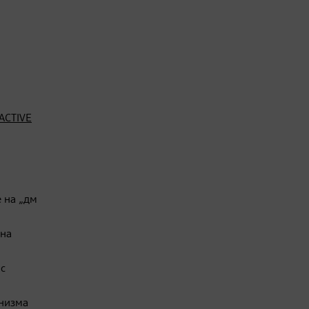
ACTIVE
е на „дм
 на
 с
анизма