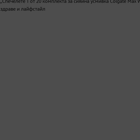
Спечелете 1 от 20 комплекта за сияйна усмивка Colgate Max W
 здраве и лайфстайл