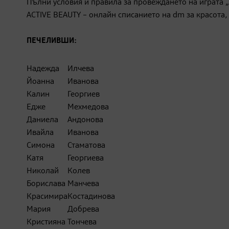
Пълни условия и правила за провеждането на играта „„
ACTIVE BEAUTY – онлайн списанието на dm за красота,
ПЕЧЕЛИВШИ:
Надежда
Илчева
Йоанна
Иванова
Калин
Георгиев
Едже
Мехмедова
Даниела
Андонова
Ивайла
Иванова
Симона
Стаматова
Катя
Георгиева
Николай
Колев
Борислава
Манчева
Красимира
Костадинова
Мария
Добрева
Кристияна
Тончева