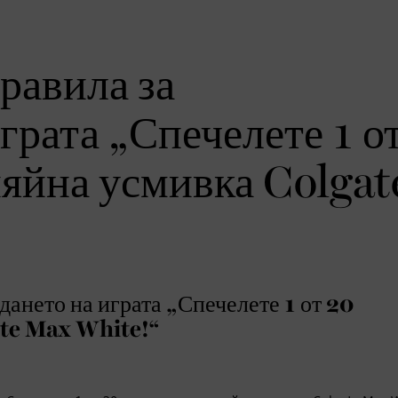
равила за
грата „Спечелете 1 о
ияйна усмивка Colgat
дането на играта „Спечелете 1 от 20
ate Max White!“