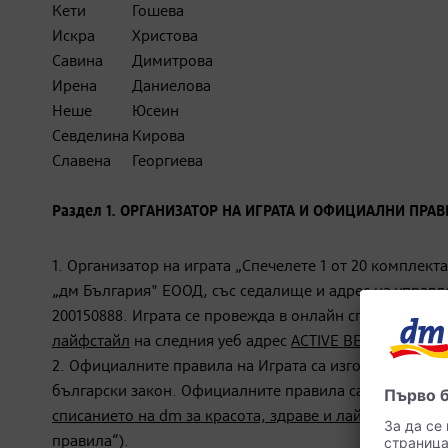
Кети
Гошева
Искра
Христова
Савина
Димитрова
Ирена
Даниелова
Неше
Юсеин
Севделина
Кирова
Славена
Георгиева
Раздел 1. ОРГАНИЗАТОР НА ИГРАТА И ОФИЦИАЛНИ ПРА
1. Организатор на играта „Спечелете 1 от 20 комплекта
„дм България" ЕООД, със седалище и адрес на управлени
200150888. Играта се провежда в онлайн списанието
A
лайфстайл
на следния уеб адрес
ACTIVE BEAUTY: Игри 
2. Официалните правила на Играта са изготвени и пу
български закон. Официалните правила са публикуван
списанието на dm за красота, здраве и лайфстайл
, къ
правила“).