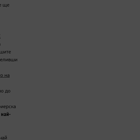
е ще
E
а
вшите
ечеливши
о на
о до
риерска
л
най-
учай