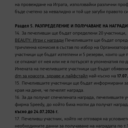
на провеждане на Играта, използвайки различни проф
бъде счетено за невалидно и той ще загуби правото си
Раздел 5. РАЗПРЕДЕЛЕНИЕ И ПОЛУЧАВАНЕ НА НАГРАДИ
14. За печеливши ще бъдат определени 20 участници,
BEAUTY: Игри с награди
Печелившите ще бъдат опред
тричленна комисия в състав по избор на Организатор
участници ще бъдат изтеглени и 5 резерви, които ще 
се откажат от нея или не я потърсят в упоменатия по-
Имената на печелившите участници ще бъдат обявени
dm за красота, здраве и лайфстайл
най-късно на
17.07
15. Печелившите участници ще бъдат информирани за 
края на деня, че печелят награда.
16. За да получат спечелената награда, печелившите у
фирма Speedy, до който биха могли да получат награ
късно до 24.07.2026 г.
17. Печеливш участник, който не отговаря на условие
необходимите данни за получаване на наградата по т.1