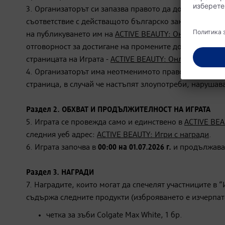
3. Организаторът си запазва правото да допълва ил
съответствие с действащото българско законодателств
на публикуването им на
ACTIVE BEAUTY: Онлайн списан
отговорност за достигане на промените до знанието н
страницата на Играта -
ACTIVE BEAUTY: Онлайн списани
4. Организаторът има неотменимото право да прекрати
страница, в случай че настъпят злоупотреби, наруша
Раздел 2. ОБХВАТ И ПРОДЪЛЖИТЕЛНОСТ НА ИГРАТА
5. Играта се провежда само и единствено в
ACTIVE BEA
следния уеб адрес:
ACTIVE BEAUTY: Игри с награди
.
6. Играта започва в
00:00 на 01.07.2026 г.
и продължав
Раздел 3. НАГРАДИ
7. Наградите, които могат да спечелят участниците в “
съдържа следните продукти (изброяването е изчерпат
четка за зъби Colgate Max White, 1 бр.