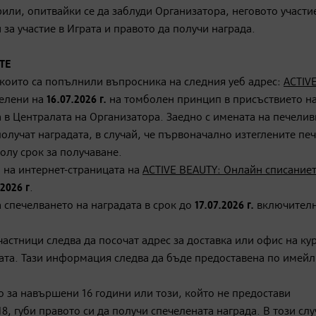
или, опитвайки се да заблуди Организатора, неговото участи
 за участие в Играта и правото да получи награда.
ТЕ
 които са попълнили въпросника на следния уеб адрес:
ACTIV
елени на
16.07.2026 г.
на томболен принцип в присъствието н
а в Централата на Организатора. Заедно с имената на печели
получат наградата, в случай, че първоначално изтеглените п
долу срок за получаване.
 на интернет-страницата на
ACTIVE BEAUTY: Онлайн списаниет
.2026 г
.
спечелването на наградата в срок до
17.07.2026 г.
включителн
частници следва да посочат адрес за доставка или офис на ку
дата. Тази информация следва да бъде предоставена по имей
то за навършени 16 години или този, който не предостави
8, губи правото си да получи спечелената награда. В този сл