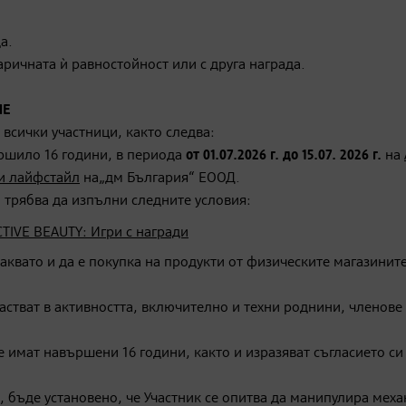
а.
ричната ѝ равностойност или с друга награда.
ИЕ
 всички участници, както следва:
ършило 16 години, в периода
от 01.07.2026 г. до 15.07. 2026 г.
на
 и лайфстайл
на„дм България“ ЕООД.
, трябва да изпълни следните условия:
CTIVE BEAUTY: Игри с награди
аквато и да е покупка на продукти от физическите магазинит
астват в активността, включително и техни роднини, членове
че имат навършени 16 години, както и изразяват съгласието си
ай, бъде установено, че Участник се опитва да манипулира мех