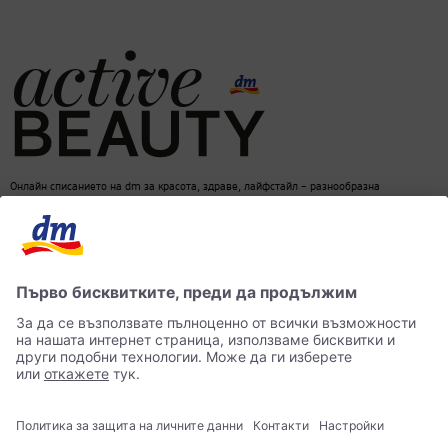
Онлайн списанието на dm за красота, здраве, лайфстайл – разнообразна
информация за един балансиран начин на живот
dm онлайн магазин
Контакти
Лични данни
достъпност
Становище за употреба на изкуствен интелект (ИИ)