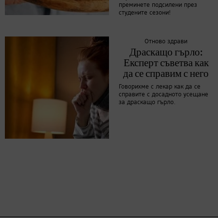
преминете подсилени през
студените сезони!
Отново здрави
Драскащо гърло:
Експерт съветва как
да се справим с него
Говорихме с лекар как да се
справите с досадното усещане
за драскащо гърло.