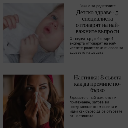
Важно за родителите
Детско здраве - 5
специалиста
отговарят на най-
важните въпроси
От педиатър до билкар: 5
експерта отговарят на най-
честите родителски въпроси за
здравето на децата.
Настинка: 8 съвета
как да премине по-
бързо
Здравето е най-важното ни
притежание, затова ви
представяме осем съвета и
идеи как бързо да се отървете
от настинката.