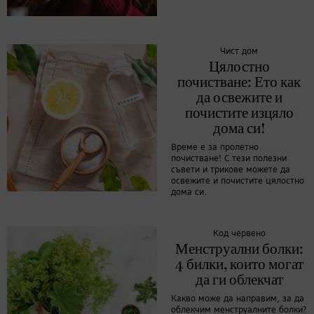
Чист дом
Цялостно
почистване: Ето как
да освежите и
почистите изцяло
дома си!
Време е за пролетно
почистване! С тези полезни
съвети и трикове можете да
освежите и почистите цялостно
дома си.
Код червено
Менструални болки:
4 билки, които могат
да ги облекчат
Какво може да направим, за да
облекчим менструалните болки?