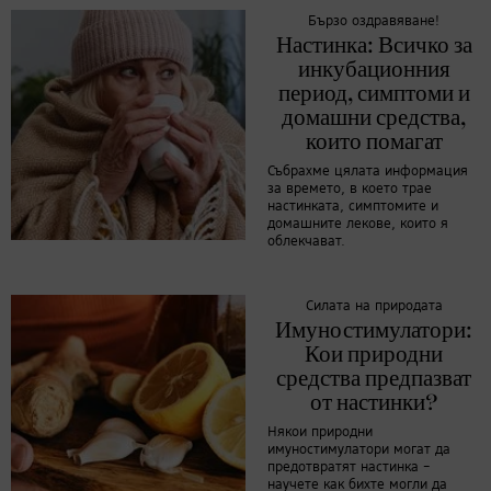
Бързо оздравяване!
Настинка: Всичко за
инкубационния
период, симптоми и
домашни средства,
които помагат
Събрахме цялата информация
за времето, в което трае
настинката, симптомите и
домашните лекове, които я
облекчават.
Силата на природата
Имуностимулатори:
Кои природни
средства предпазват
от настинки?
Някои природни
имуностимулатори могат да
предотвратят настинка –
научете как бихте могли да