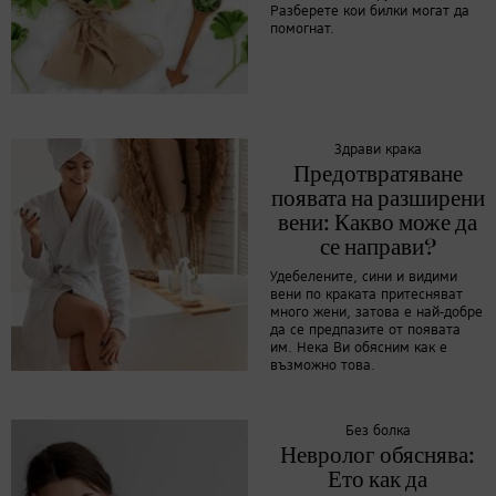
Разберете кои билки могат да
помогнат.
Здрави крака
Предотвратяване
появата на разширени
вени: Какво може да
се направи?
Удебелените, сини и видими
вени по краката притесняват
много жени, затова е най-добре
да се предпазите от появата
им. Нека Ви обясним как е
възможно това.
Без болка
Невролог обяснява:
Ето как да