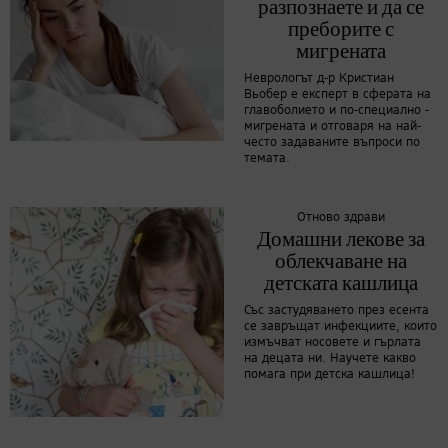
разпознаете и да се
преборите с
мигрената
Неврологът д-р Кристиан
Вьобер е експерт в сферата на
главоболието и по-специално -
мигрената и отговаря на най-
често задаваните въпроси по
темата.
Отново здрави
Домашни лекове за
облекчаване на
детската кашлица
Със застудяването през есента
се завръщат инфекциите, които
измъчват носовете и гърлата
на децата ни. Научете какво
помага при детска кашлица!