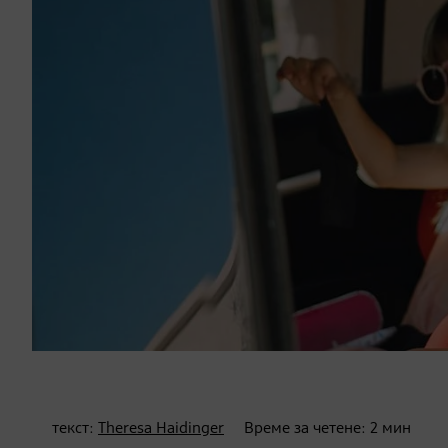
текст:
Theresa Haidinger
Време за четене:
2
мин