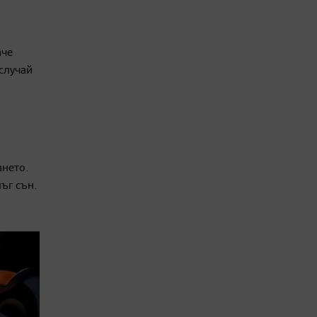
аче
 случай
ането.
ъг сън.