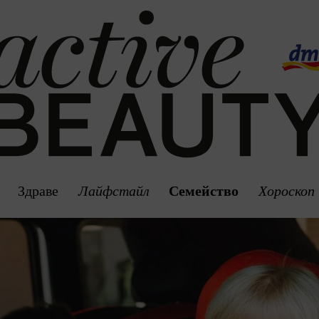
Здраве
Лайфстайл
Семейство
Хороскоп