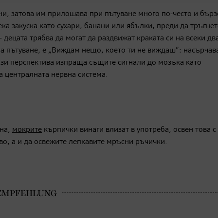
ни, затова им прилошава при пътуване много по-често и бърз
ека закуска като сухари, банани или ябълки, преди да тръгнет
- децата трябва да могат да раздвижат краката си на всеки два
а пътуване, е „Виждам нещо, което ти не виждаш“: насърчав
тази перспектива изпраща същите сигнали до мозъка като
ва централната нервна система.
ана,
мокрите
кърпички винаги влизат в употреба, освен това с 
во, а и да освежите лепкавите мръсни ръчички.