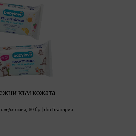
нежни към кожата
тове/мотиви, 80 бр | dm България