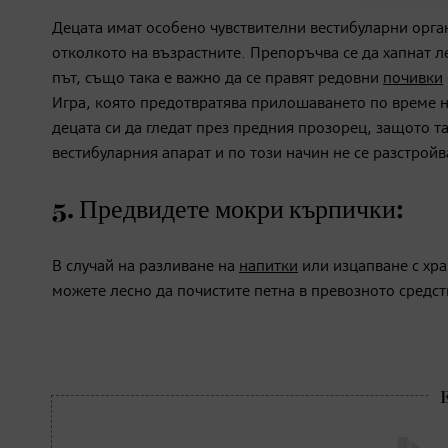
Децата имат особено чувствителни вестибуларни орга
отколкото на възрастните.
Препоръчва се
да хапнат л
път, също така е важно да се правят редовни
почивки
Игра, която предотвратява
прилошаването по време н
децата си да гледат през предния прозорец, защото 
вестибуларния апарат и по този начин не се разстрой
5.
Предвидете мокри кърпички:
В случай на разливане на
напитки
или изцапване с хр
можете лесно да почистите петна в превозното средст