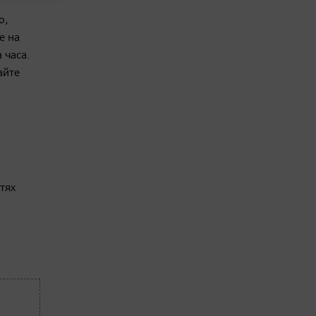
о,
е на
 часа.
айте
тях