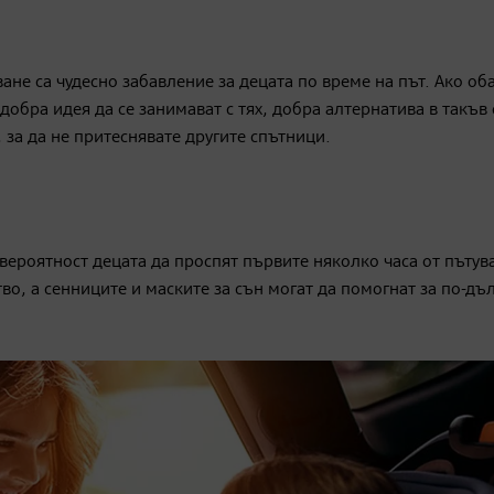
ане са чудесно забавление за децата по време на път. Ако об
добра идея да се занимават с тях, добра алтернатива в такъв
за да не притеснявате другите спътници.
 вероятност децата да проспят първите няколко часа от пътув
о, а сенниците и маските за сън могат да помогнат за по-дъл