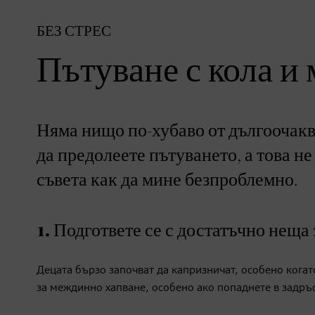
БЕЗ СТРЕС
Пътуване с кола и 
Няма нищо по-хубаво от дългоочакв
да предолеете пътуването, а това не
съвета как да мине безпроблемно.
1. Подгответе се с достатъчно неща 
Децата бързо започват да капризничат, особено когато
за междинно хапване, особено ако попаднете в задръ