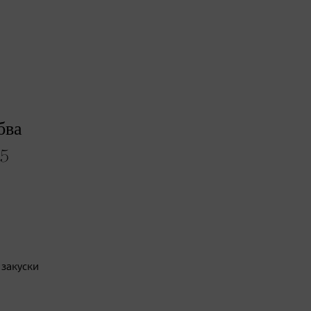
бва
 5
 закуски