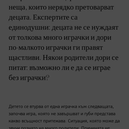
неща, които нерядко претоварват
децата. Експертите са
единодушни: децата не се нуждаят
от толкова много играчки и дори
по-малкото играчки ги правят
щастливи. Някои родители дори се
питат: възможно ли е да се играе
без играчки?
Детето се втурва от една играчка към следващата,
започва игра, която не завършват и губи представа
какво всъщност притежава. Ситуация, която може да
звучи познато на много родители. Причината не