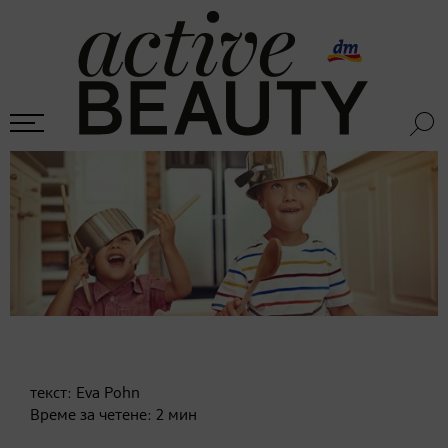
текст:
Eva Pohn
Време за четене:
2
мин