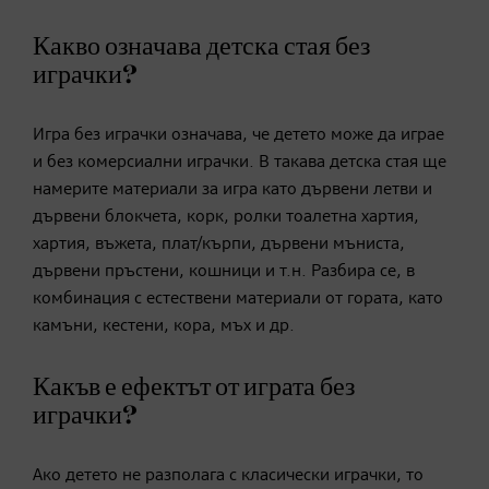
Какво означава детска стая без
играчки?
Игра без играчки означава, че детето може да играе
и без комерсиални играчки. В такава детска стая ще
намерите материали за игра като дървени летви и
дървени блокчета, корк, ролки тоалетна хартия,
хартия, въжета, плат/кърпи, дървени мъниста,
дървени пръстени, кошници и т.н. Разбира се, в
комбинация с естествени материали от гората, като
камъни, кестени, кора, мъх и др.
Какъв е ефектът от играта без
играчки?
Ако детето не разполага с класически играчки, то