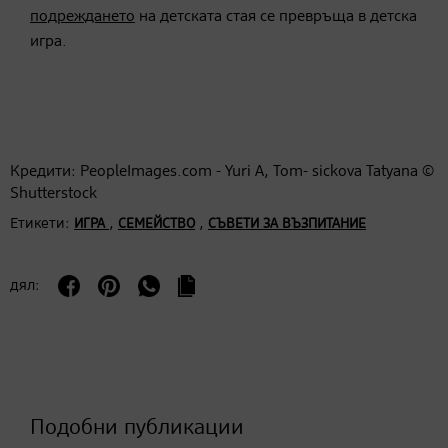
подреждането
на детската стая се превръща в детска
игра.
Кредити: PeopleImages.com - Yuri A, Tom- sickova Tatyana ©
Shutterstock
Етикети:
,
,
ИГРА
СЕМЕЙСТВО
СЪВЕТИ ЗА ВЪЗПИТАНИЕ
дял:
Подобни публикации