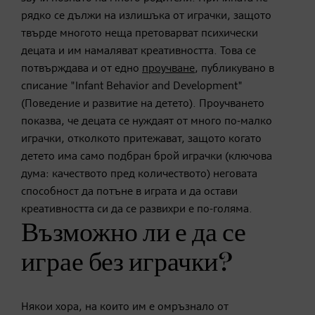
рядко се дължи на излишъка от играчки, защото
твърде многото неща претоварват психически
децата и им намаляват креативността. Това се
потвърждава и от едно
проучване
, публикувано в
списание "Infant Behavior and Development"
(Поведение и развитие на детето). Проучването
показва, че децата се нуждаят от много по-малко
играчки, отколкото притежават, защото когато
детето има само подбран брой играчки (ключова
дума: качеството пред количеството) неговата
способност да потъне в играта и да остави
креативността си да се развихри е по-голяма.
Възможно ли е да се
играе без играчки?
Някои хора, на които им е омръзнало от