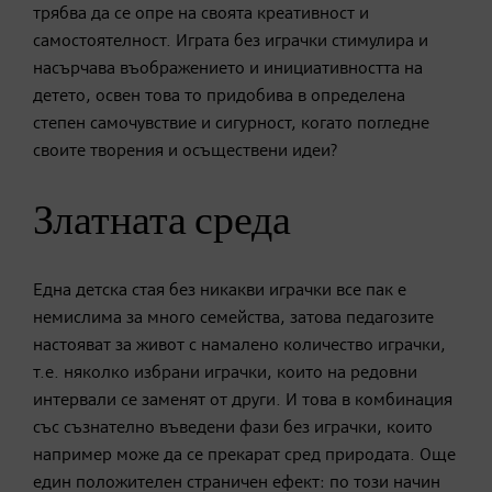
трябва да се опре на своята креативност и
самостоятелност. Играта без играчки стимулира и
насърчава въображението и инициативността на
детето, освен това то придобива в определена
степен самочувствие и сигурност, когато погледне
своите творения и осъществени идеи?
Златната среда
Една детска стая без никакви играчки все пак е
немислима за много семейства, затова педагозите
настояват за живот с намалено количество играчки,
т.е. няколко избрани играчки, които на редовни
интервали се заменят от други. И това в комбинация
със съзнателно въведени фази без играчки, които
например може да се прекарат сред природата. Още
един положителен страничен ефект: по този начин