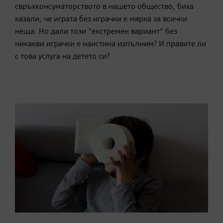
свръхконсуматорството в нашето общество, биха
казали, че играта без играчки е мярка за всички
неща. Но дали този "екстремен вариант" без
никакви играчки е наистина изпълним? И правите ли
с това услуга на детето си?