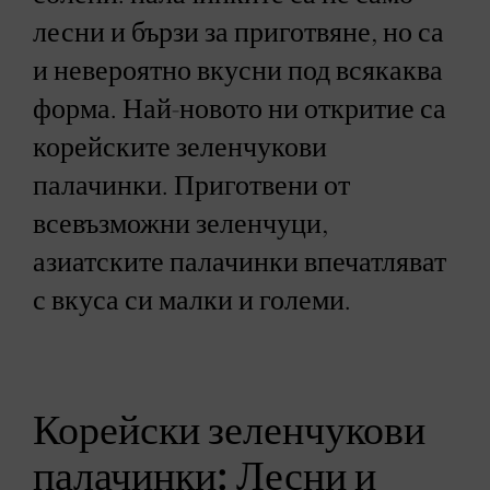
лесни и бързи за приготвяне, но са
и невероятно вкусни под всякаква
форма. Най-новото ни откритие са
корейските зеленчукови
палачинки. Приготвени от
всевъзможни зеленчуци,
азиатските палачинки впечатляват
с вкуса си малки и големи.
Корейски зеленчукови
палачинки: Лесни и