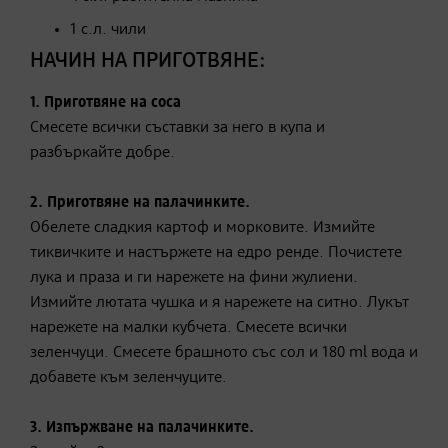
1 с.л. чили
НАЧИН НА ПРИГОТВЯНЕ:
1. Приготвяне на соса
Смесете всички съставки за него в купа и
разбъркайте добре.
2. Приготвяне на палачинките.
Обелете сладкия картоф и морковите. Измийте
тиквичките и настържете на едро ренде. Почистете
лука и праза и ги нарежете на фини жулиени.
Измийте лютата чушка и я нарежете на ситно. Лукът
нарежете на малки кубчета. Смесете всички
зеленчуци. Смесете брашното със сол и 180 ml вода и
добавете към зеленчуците.
3. Изпържване на палачинките.