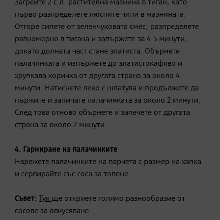
Загрейте 2 с.л. растителна мазнина в тиган, като
първо разпределете люспите чили в мазнината.
Отгоре сипете от зеленчуковата смес, разпределете
равномерно в тигана и запържете за 4-5 минути,
докато долната част стане златиста. Обърнете
палачинката и изпържете до златистокафяво и
хрупкава коричка от другата страна за около 4
минути. Натиснете леко с шпатула и продължете да
пържите и запичате палачинката за около 2 минути.
След това отново обърнете и запечете от другата
страна за около 2 минути.
4. Гарниране на палачинките
Нарежете палачинките на парчета с размер на хапка
и сервирайте със соса за топене.
Съвет:
Тук
ще откриете голямо разнообразие от
сосове за овкусяване.