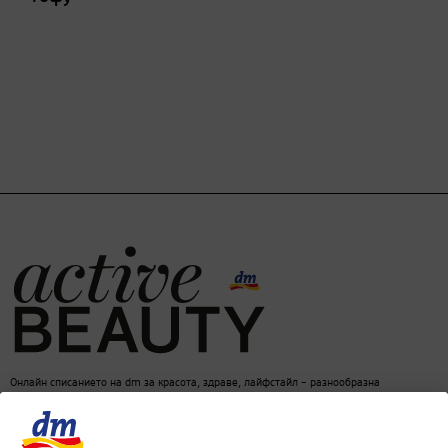
Онлайн списанието на dm за красота, здраве, лайфстайл – разнообразна
информация за един балансиран начин на живот