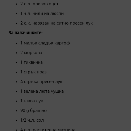
2 с.л. оризов оцет
1 ч.л. чили на люспи
2 с.к. нарязан на ситно пресен лук
За палачинките:
1 малък сладък картоф
2 моркова
1 тиквичка
1 стрък праз
4 стръка пресен лук
1 зелена люта чушка
1 глава лук
90 g брашно
1/2 ч.л. сол
4 с.л. растителна мазнина