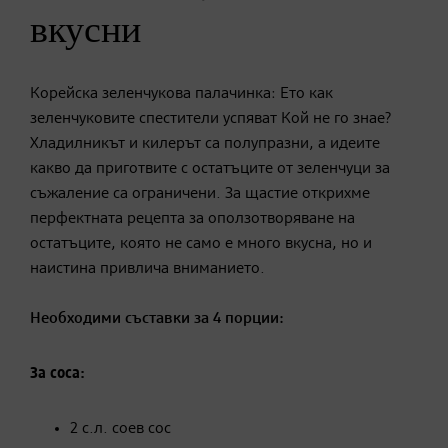
вкусни
Корейска зеленчукова палачинка: Ето как
зеленчуковите спестители успяват Кой не го знае?
Хладилникът и килерът са полупразни, а идеите
какво да приготвите с остатъците от зеленчуци за
съжаление са ограничени. За щастие открихме
перфектната рецепта за оползотворяване на
остатъците, която не само е много вкусна, но и
наистина привлича вниманието.
Необходими съставки за 4 порции:
За соса:
2 с.л. соев сос