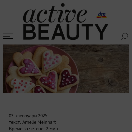
03. февруари
2025
текст:
Amelie Meinhart
Време за четене:
2
мин