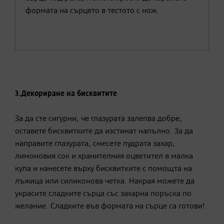
формата на сърцето в тестото с нож.
3.
Декориране на бисквитите
За да сте сигурни, че глазурата залепва добре,
оставете бисквитките да изстинат напълно. За да
направите глазурата, смесете пудрата захар,
лимоновия сок и хранителния оцветител в малка
купа и нанесете върху бисквитките с помощта на
лъжица или силиконова четка. Накрая можете да
украсите сладките сърца със захарна поръска по
желание. Сладките във формата на сърце са готови!