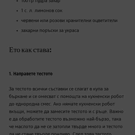
100 гр пудра захар
1 с. л. лимонов сок
червени или розови хранителни оцветители
захарни поръски за украса
Ето как става:
1.
Направете тестото
За тестото всички съставки се слагат в купа за
бъркане и се омесват с помощта на кухненски робот
до еднородна смес. Ако нямате кухненски робот
вкъщи, можете да замесите тестото и с ръце. Важно
е да обработите тестото възможно най-бързо, така
че маслото да не се затопли твърде много и тестото
да не стане твърде ронливо. След това тестото