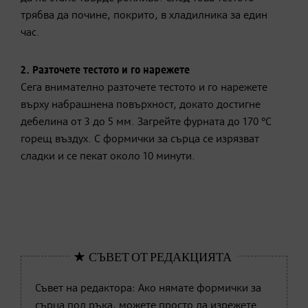
трябва да почине, покрито, в хладилника за един
час.
2.
Разточете тестото и го нарежете
Сега внимателно разточете тестото
и го нарежете
върху набрашнена повърхност, докато достигне
дебелина от 3 до 5 мм. Загрейте фурната до 170 °C
горещ въздух. С формички за сърца се изрязват
сладки и се пекат около 10 минути.
Съвет на редактора: Ако нямате формички за
сърца под ръка, можете просто да изрежете