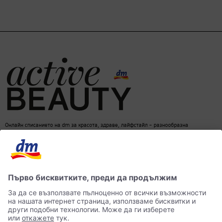
Онлайн списанието на dm за красота, здраве, лайфстайл – разнообразна
информация за един балансиран начин на живот