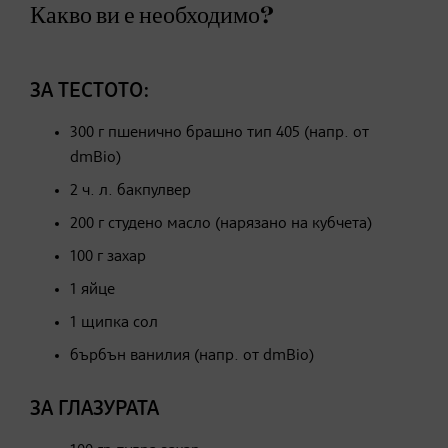
Какво ви е необходимо?
ЗА ТЕСТОТО:
300 г пшенично брашно тип 405 (напр. от
dmBio)
2 ч. л. бакпулвер
200 г студено масло (нарязано на кубчета)
100 г захар
1 яйце
1 щипка сол
бърбън ванилия (напр. от dmBio)
ЗА ГЛАЗУРАТА