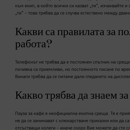
към екип, в който всички си казват „ти“, изчаквайте 
„ти“ – това трябва да се случва естествено между двам
Какви са правилата за по
работа?
Телефонът не трябва да е постоянен спътник на срещ
почивка са приемливи, но постоянното писане по време
Винаги трябва да се питаме дали гледането на диспле
Какво трябва да знаем за
Пауза за кафе е неофициална екипна среща. Тя е прият
не да се занимават с клюкарстване приказки или да са 
отсъстващи колеги – иначе скоро Вие можете да сте 