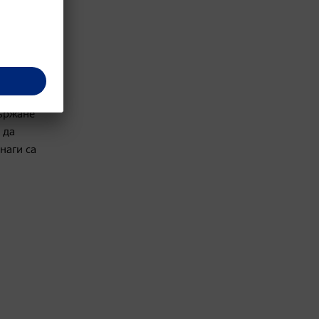
ри
държане
 да
наги са