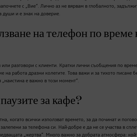
и започнете с „Вие“. Лично аз не вярвам в глобалното, задълж
а души и е знак на доверие.
лзване на телефон по време 
и или разговори с клиенти. Кратки лични съобщения по време
 на работа дразни колегите. Това важи и за тихото писане бе
я „наистина е важно в този момент“.
 паузите за кафе?
на, когато всички използват времето, за да починат и погово
залепени за телефона си. Най-добре е да не се участва в спле
следващата „жертва“. Много важно за добрата атмосфера: кой