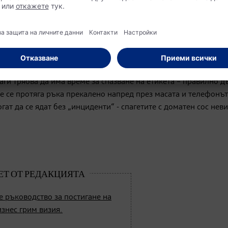
нат внимание служителите п
аги трябва да има време за спазване на етикета – правилно 
не се протяга ръка прекалено напред през масата и телефонът
гат да се ядат без „инциденти“ - спагетите с доматен сос неви
е ръководство за постигане на
изнес грим визия.