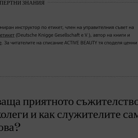
миран инструктор по етикет, член на управителния съвет на
етикет
(Deutsche Knigge Gesellschaft e.V.), автор на книги и
е
. За читателите на списание ACTIVE BEAUTY тя споделя ценни
ваща приятното съжителство
олеги и как служителите са
това?