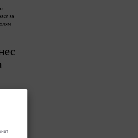
ко
нася за
голям
нес
а
встват
з
 двете
лание и