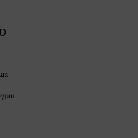
о
яща
о
 един