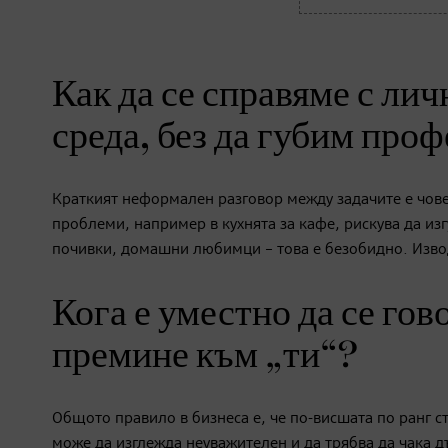
Как да се справяме с лич
среда, без да губим про
Краткият неформален разговор между задачите е чове
проблеми, например в кухнята за кафе, рискува да из
почивки, домашни любимци – това е безобидно. Извод
Кога е уместно да се гов
премине към „ти“?
Общото правило в бизнеса е, че по-висшата по ранг ст
може да изглежда неуважителен и да трябва да чака д