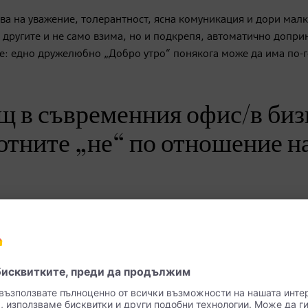
ва на уважение, толерантност, ясна комуникация и дори мал
 другите и не само взима, но и подкрепя, автоматично допри
е: едно дружелюбно „Добро утро“ понякога може да има по-
щ в съвременния офис/в биз
ютните „не“ по отношение н
ддържано и съобразено с бранша, така че клиентите да се чу
 неприемливи са дрехите, които са подходящи за носене пре
много къси поли при дамите, както и скъсаните дънки не са
ми определят дрескода или предоставят работно облекло – и
, но провокацията – не. С дрехите ние винаги изпращаме пос
чния живот всеки може да експериментира с облеклото.