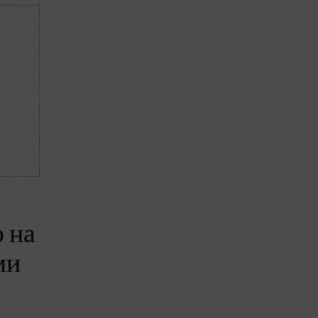
 на
ми