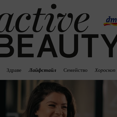
Здраве
Лайфстайл
Семейство
Хороскоп