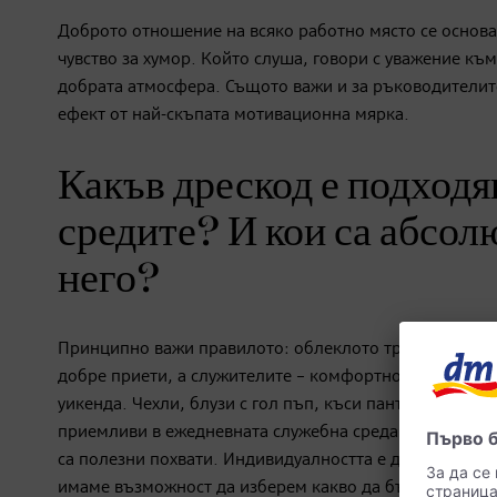
Доброто отношение на всяко работно място се основа
чувство за хумор. Който слуша, говори с уважение към
добрата атмосфера. Същото важи и за ръководителит
ефект от най-скъпата мотивационна мярка.
Какъв дрескод е подходя
средите? И кои са абсол
него?
Принципно важи правилото: облеклото трябва да е по
добре приети, а служителите – комфортно. Абсолютно
уикенда. Чехли, блузи с гол пъп, къси панталони или 
приемливи в ежедневната служебна среда. Много фир
са полезни похвати. Индивидуалността е добре дошла
имаме възможност да изберем какво да бъде то. В ли