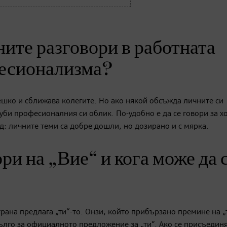
ните разговори в работната
фесионализма?
шко и сближава колегите. Но ако някой обсъжда личните си
губи професионалния си облик. По-удобно е да се говори за х
: личните теми са добре дошли, но дозирано и с мярка.
ори на „Вие“ и кога може да 
рана предлага „ти“-то. Онзи, който прибързано премине на „
ълго за официалното предложение за „ти“. Ако се присъедин