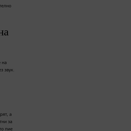
ително
на
 на
з звук.
рят, а
тни за
то пие