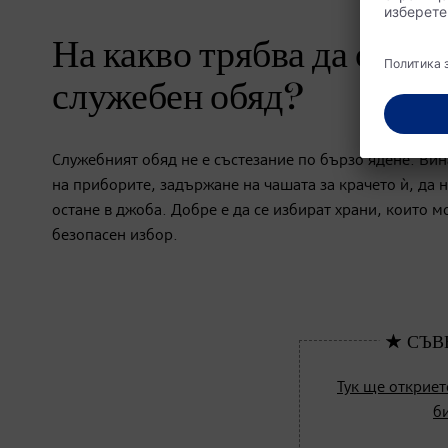
На какво трябва да обър
служебен обяд?
Служебният обяд не е състезание по бързо ядене. Вин
на приборите, задържане на чашата за крачето ѝ, да 
остане в джоба. Добре е да се избират храни, които мо
безопасен избор.
Тук ще откриет
б