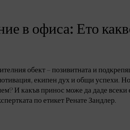
ние в офиса: Ето какв
оителния обект – позивитната и подкреп
мотивация, екипен дух и общи успехи. Н
гнем? И какъв принос може да даде всеки
кспертката по етикет Ренате Зандлер.