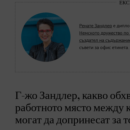
Ренате Зандлер
е дипло
Немското дружество по 
създател на съдържани
съвети за офис етикета.
Г-жо Зандлер, какво обх
работното място между к
могат да допринесат за 