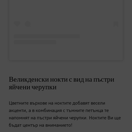
Великденски нокти с вид на пъстри
яйчени черупки
Цветните върхове на ноктите добавят весели
акценти, а в комбинация с тъмните петънца те
напомнят на пъстри яйчени черупки. Ноктите Ви ще
бъдат център на вниманието!