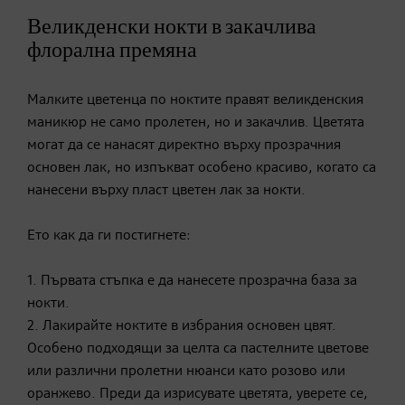
Великденски нокти в закачлива
флорална премяна
Малките цветенца по ноктите правят великденския
маникюр не само пролетен, но и закачлив. Цветята
могат да се нанасят директно върху прозрачния
основен лак, но изпъкват особено красиво, когато са
нанесени върху пласт цветен лак за нокти.
Ето как да ги постигнете:
1. Първата стъпка е да нанесете прозрачна база за
нокти.
2. Лакирайте ноктите в избрания основен цвят.
Особено подходящи за целта са пастелните цветове
или различни пролетни нюанси като розово или
оранжево. Преди да изрисувате цветята, уверете се,