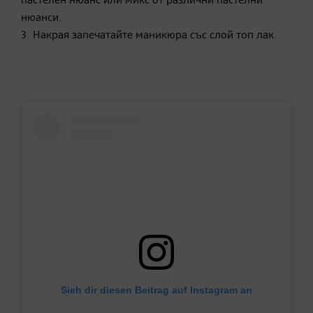
пастелен нюанс или микс от различни пастелни
нюанси.
3. Накрая запечатайте маникюра със слой топ лак.
Sieh dir diesen Beitrag auf Instagram an