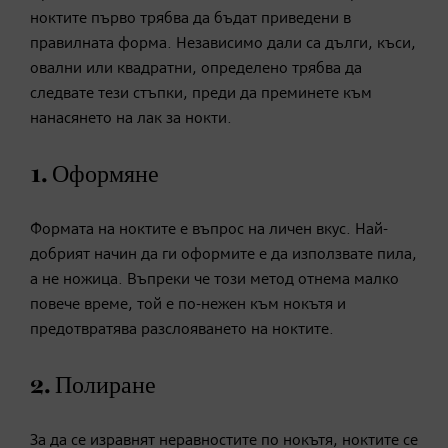
ноктите първо трябва да бъдат приведени в
правилната форма. Независимо дали са дълги, къси,
овални или квадратни, определено трябва да
следвате тези стъпки, преди да преминете към
нанасянето на лак за нокти.
1. Оформяне
Формата на ноктите е въпрос на личен вкус. Най-
добрият начин да ги оформите е да използвате пила,
а не ножица. Въпреки че този метод отнема малко
повече време, той е по-нежен към нокътя и
предотвратява разслояването на ноктите.
2. Полиране
За да се изравнят неравностите по нокътя, ноктите се