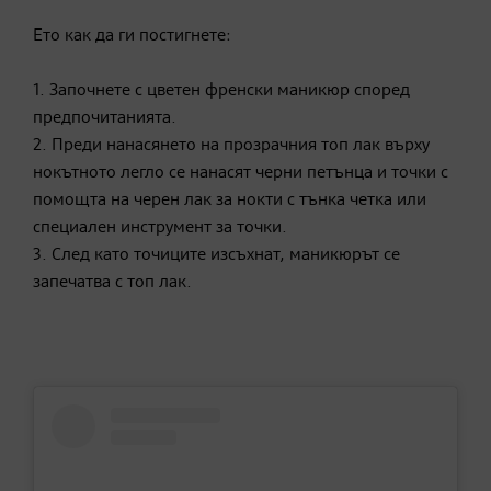
Ето как да ги постигнете:
1. Започнете с цветен френски маникюр според
предпочитанията.
2. Преди нанасянето на прозрачния топ лак върху
нокътното легло се нанасят черни петънца и точки с
помощта на черен лак за нокти с тънка четка или
специален инструмент за точки.
3. След като точиците изсъхнат, маникюрът се
запечатва с топ лак.