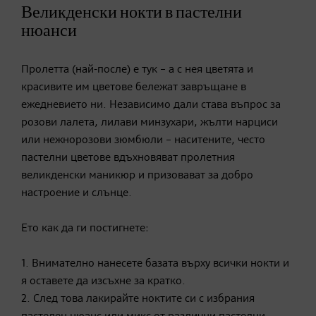
Великденски нокти в пастелни
нюанси
Пролетта (най-после) е тук – а с нея цветята и
красивите им цветове бележат завръщане в
ежедневието ни. Независимо дали става въпрос за
розови лалета, лилави минзухари, жълти нарциси
или нежнорозови зюмбюли – наситените, често
пастелни цветове вдъхновяват пролетния
великденски маникюр и призовават за добро
настроение и слънце.
Ето как да ги постигнете:
1. Внимателно нанесете базата върху всички нокти и
я оставете да изсъхне за кратко.
2. След това лакирайте ноктите си с избрания