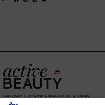
Онлайн списанието на dm за красота, здраве, лайфстайл – разнообразна
информация за един балансиран начин на живот