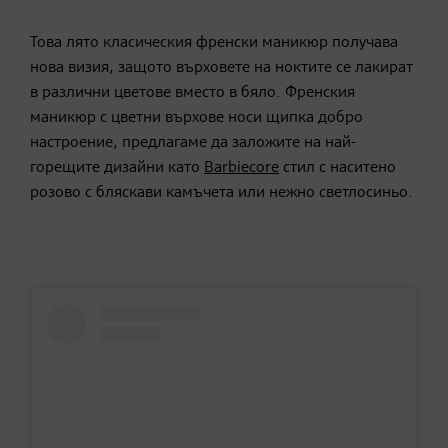
Това лято класическия френски маникюр получава
нова визия, защото върховете на ноктите се лакират
в различни цветове вместо в бяло. Френския
маникюр с цветни върхове носи щипка добро
настроение, предлагаме да заложите на най-
горещите дизайни като
Barbiecore
стил с наситено
розово с бляскави камъчета или нежно светлосиньо.