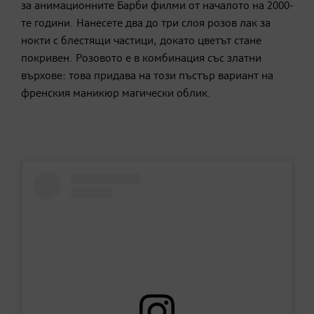
за анимационните Барби филми от началото на 2000-
те години. Нанесете два до три слоя розов лак за
нокти с блестящи частици, докато цветът стане
покривен. Розовото е в комбинация със златни
върхове: това придава на този пъстър вариант на
френския маникюр магически облик.