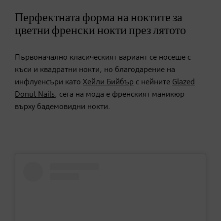
Перфектната форма на ноктите за
цветни френски нокти през лятото
Първоначално класическият вариант се носеше с
къси и квадратни нокти, но благодарение на
инфлуенсъри като
Хейли Бийбър
с нейните
Glazed
Donut Nails
, сега на мода е френският маникюр
върху бадемовидни нокти.