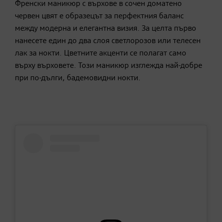
Френски маникюр с върхове в сочен доматено
червен цвят е образецът за перфектния баланс
между модерна и елегантна визия. За целта първо
нанесете един до два слоя светлорозов или телесен
лак за нокти. Цветните акценти се полагат само
върху върховете. Този маникюр изглежда най-добре
при по-дълги, бадемовидни нокти.