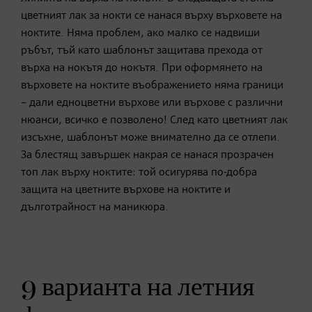
цветният лак за нокти се нанася върху върховете на
ноктите. Няма проблем, ако малко се надвиши
ръбът, тъй като шаблонът защитава прехода от
върха на нокътя до нокътя. При оформянето на
върховете на ноктите въображението няма граници
– дали едноцветни върхове или върхове с различни
нюанси, всичко е позволено! След като цветният лак
изсъхне, шаблонът може внимателно да се отлепи.
За блестящ завършек накрая се нанася прозрачен
топ лак върху ноктите: той осигурява по-добра
защита на цветните върхове на ноктите и
дълготрайност на маникюра.
9 варианта на летния