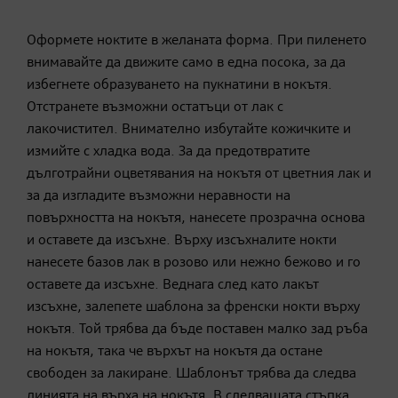
Оформете ноктите в желаната форма. При пиленето
внимавайте да движите само в една посока, за да
избегнете образуването на пукнатини в нокътя.
Отстранете възможни остатъци от лак с
лакочистител. Внимателно избутайте кожичките и
измийте с хладка вода. За да предотвратите
дълготрайни оцветявания на нокътя от цветния лак и
за да изгладите възможни неравности на
повърхността на нокътя, нанесете прозрачна основа
и оставете да изсъхне. Върху изсъхналите нокти
нанесете базов лак в розово или нежно бежово и го
оставете да изсъхне. Веднага след като лакът
изсъхне, залепете шаблона за френски нокти върху
нокътя. Той трябва да бъде поставен малко зад ръба
на нокътя, така че върхът на нокътя да остане
свободен за лакиране. Шаблонът трябва да следва
линията на върха на нокътя. В следващата стъпка