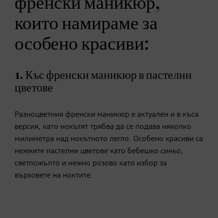
френски маникюр,
които намираме за
особено красиви:
1. Къс френски маникюр в пастелни
цветове
Разноцветния френски маникюр е актуален и в къса
версия, като нокътят трябва да се подава няколко
милиметра над нокътното легло. Особено красиви са
нежните пастелни цветове като бебешко синьо,
светложълто и нежно розово като избор за
върховете на ноктите.