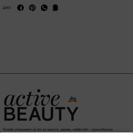
дял:
Онлайн списанието на dm за красота, здраве, лайфстайл – разнообразна