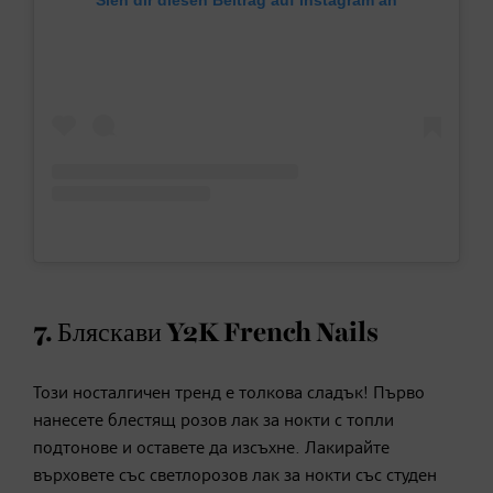
Sieh dir diesen Beitrag auf Instagram an
7. Бляскави Y2K French Nails
Този носталгичен тренд е толкова сладък! Първо
нанесете блестящ розов лак за нокти с топли
подтонове и оставете да изсъхне. Лакирайте
върховете със светлорозов лак за нокти със студен