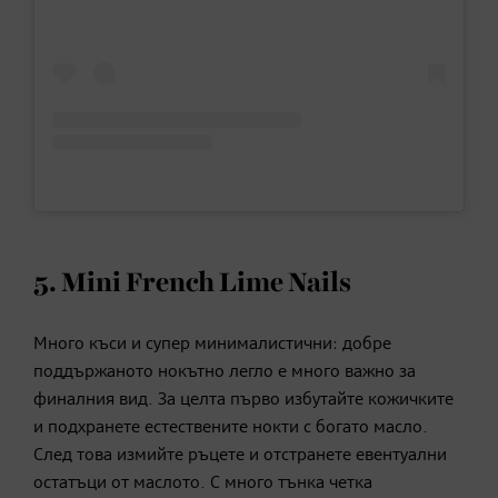
5. Mini French Lime Nails
Много къси и супер минималистични: добре
поддържаното нокътно легло е много важно за
финалния вид. За целта първо избутайте кожичките
и подхранете естествените нокти с богато масло.
След това измийте ръцете и отстранете евентуални
остатъци от маслото. С много тънка четка