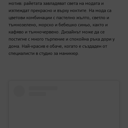
мотив: райетата завладяват света на модата и
изглеждат прекрасно и върху ноктите. На мода са
цветови комбинации с пастелно жълто, светло и
тъмнозелено, морско и бебешко синьо, както и
кафяво и тъмночервено. Дизайнът може да се
постигне с много търпение и спокойна ръка дори у
дома. Най-красив е обаче, когато е създаден от
специалисти в студио за маникюр.