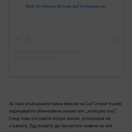
Sieh dir diesen Beitrag auf Instagram an
За тази усъвършенствана версия на Cut Crease първо
нарисувайте обикновена линия тип „котешко око“.
След това поставете втора линия, успоредна на
сгъвката.
Тук
можете да прочетете повече за нея.