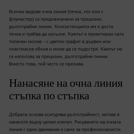
Всички видове очна линия (течна, гел или с
флумастер) са предназначени за прецизни,
дълготрайни линии. Консистенцията им е доста
течна и трябва да изсъхне. Каялът е проектиран като
типичен молив – с цветен графит в дървен или
пластмасов обков и може да се подостря. Каялът не
се използва за прецизни, дълготрайни линии.
Вместо това, той често се прелива.
Нанасяне на очна линия
стъпка по стъпка
Добрата основа осигурява дълготрайност, затова я
нанесете върху целия клепач. Рисуването на очната
линия с едно движение е само за професионалисти.