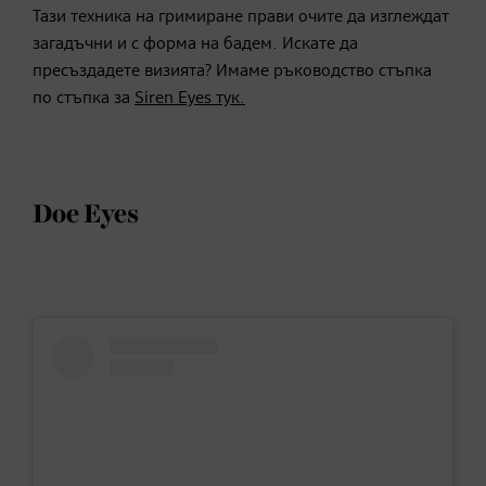
Тази техника на гримиране прави очите да изглеждат
загадъчни и с форма на бадем. Искате да
пресъздадете визията? Имаме ръководство стъпка
по стъпка за
Siren Eyes тук.
Doe Eyes