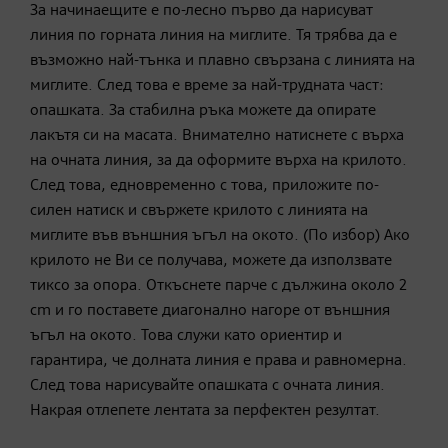
За начинаещите е по-лесно първо да нарисуват
линия по горната линия на миглите. Тя трябва да е
възможно най-тънка и плавно свързана с линията на
миглите. След това е време за най-трудната част:
опашката. За стабилна ръка можете да опирате
лакътя си на масата. Внимателно натиснете с върха
на очната линия, за да оформите върха на крилото.
След това, едновременно с това, приложите по-
силен натиск и свържете крилото с линията на
миглите във външния ъгъл на окото. (По избор) Ако
крилото не Ви се получава, можете да използвате
тиксо за опора. Откъснете парче с дължина около 2
cm и го поставете диагонално нагоре от външния
ъгъл на окото. Това служи като ориентир и
гарантира, че долната линия е права и равномерна.
След това нарисувайте опашката с очната линия.
Накрая отлепете лентата за перфектен резултат.