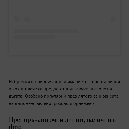
Небрежни и привличащи вниманието – очната линия
и кохлът вече се предлагат във всички цветове на
дъгата. Особено популярни през лятото са нюансите
на лимонено зелено, розово и оранжево.
Препоръчани очни линии, налични в
dm: