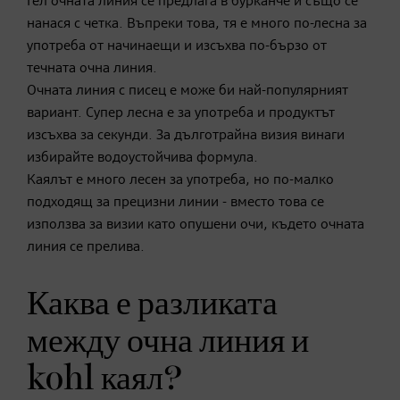
Гел очната линия се предлага в бурканче и също се
нанася с четка. Въпреки това, тя е много по-лесна за
употреба от начинаещи и изсъхва по-бързо от
течната очна линия.
Очната линия с писец е може би най-популярният
вариант. Супер лесна е за употреба и продуктът
изсъхва за секунди. За дълготрайна визия винаги
избирайте водоустойчива формула.
Каялът е много лесен за употреба, но по-малко
подходящ за прецизни линии - вместо това се
използва за визии като опушени очи, където очната
линия се прелива.
Каква е разликата
между очна линия и
kohl каял?