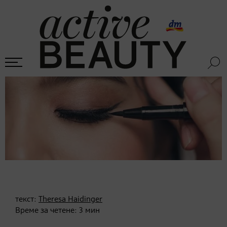
текст:
Theresa Haidinger
Време за четене:
3
мин