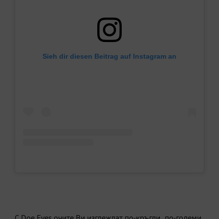
Sieh dir diesen Beitrag auf Instagram an
С Doe Eyes очите Ви изглеждат по-кръгли, по-големи