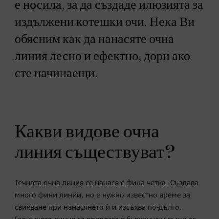
е носила, за да създаде илюзията за
издължени котешки очи. Нека Ви
обясним как да нанасяте очна
линия лесно и ефектно, дори ако
сте начинаещи.
Какви видове очна
линия съществуват?
Течната очна линия се нанася с фина четка. Създава
много фини линии, но е нужно известно време за
свикване при нанасянето ѝ и изсъхва по-дълго.