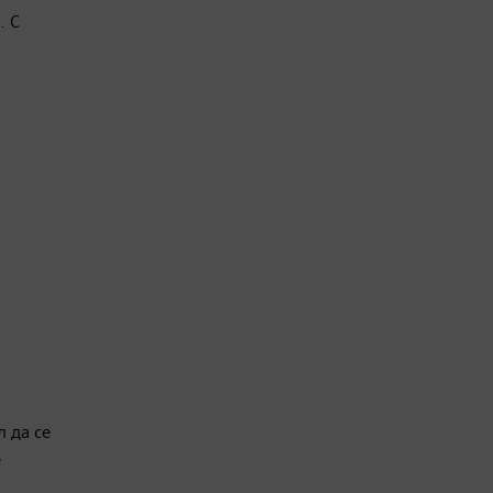
. С
 да се
е