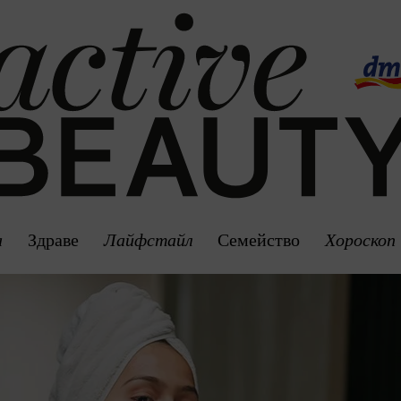
а
Здраве
Лайфстайл
Семейство
Хороскоп