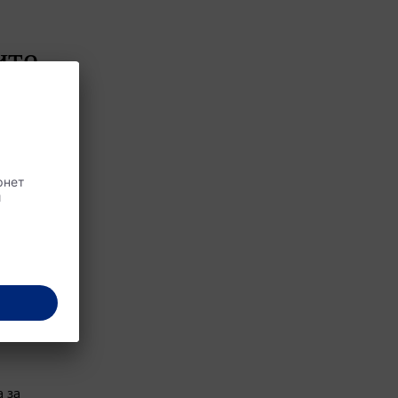
ите
да
 вече
 за