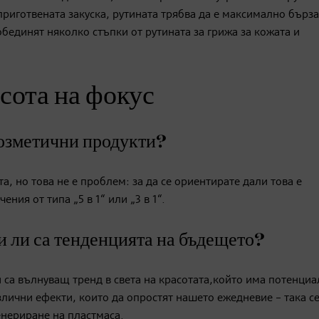
приготвената закуска, рутината трябва да е максимално бърза
бединят няколко стъпки от рутината за грижа за кожата и
сота на фокус
козметични продукти?
, но това не е проблем: за да се ориентирате дали това е
ния от типа „5 в 1“ или „3 в 1“.
 ли са тенденцията на бъдещето?
са вълнуващ тренд в света на красотата,който има потенциал
злични ефекти, които да опростят нашето ежедневие – така с
енериране на пластмаса.