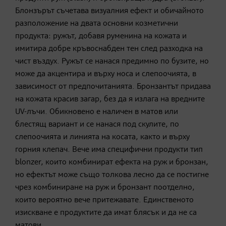
Блонзърът съчетава визуалния ефект и обичайното
разположение на двата основни козметични
продукта: ружът, добавя руменина на кожата и
имитира добре кръвоснабден тен след разходка на
чист въздух. Ружът се нанася предимно по бузите, но
може да акцентира и върху носа и слепоочията, в
зависимост от предпочитанията. Бронзантът придава
на кожата красив загар, без да я излага на вредните
UV-лъчи. Обикновено е наличен в матов или
блестящ вариант и се нанася под скулите, по
слепоочията и линията на косата, както и върху
горния клепач. Вече има специфични продукти тип
blonzer, които комбинират ефекта на руж и бронзан,
но ефектът може също толкова лесно да се постигне
чрез комбиниране на руж и бронзант поотделно,
които вероятно вече притежавате. Единственото
изискване е продуктите да имат блясък и да не са
матови.