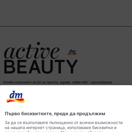
Онлайн списанието на dm за красота, здраве, лайфстайл – разнообразна
информация за един балансиран начин на живот