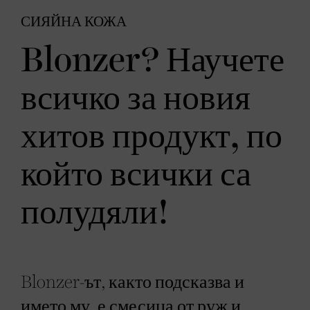
СИЯЙНА КОЖА
Blonzer? Научете
всичко за новия
хитов продукт, по
който всички са
полудяли!
Blonzer-ът, както подсказва и
името му, е смесица от руж и