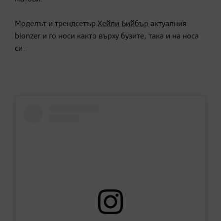
Моделът и трендсетър
Хейли Бийбър
актуалния
blonzer и го носи както върху бузите, така и на носа
си.