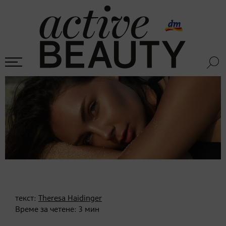
текст:
Theresa Haidinger
Време за четене:
3
мин