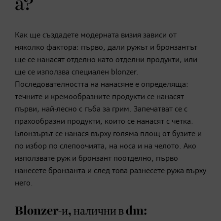
a?
Как ще създадете модерната визия зависи от
няколко фактора: първо, дали ружът и бронзантът
ще се нанасят отделно като отделни продукти, или
ще се използва специален blonzer.
Последователността на нанасяне е определяща:
течните и кремообразните продукти се нанасят
първи, най-лесно с гъба за грим. Запечатват се с
прахообразни продукти, които се нанасят с четка.
Блонзърът се нанася върху голяма площ от бузите и
по избор по слепоочията, на носа и на челото. Ако
използвате руж и бронзант поотделно, първо
нанесете бронзанта и след това разнесете ружа върху
него.
Blonzer-и, налични в dm: