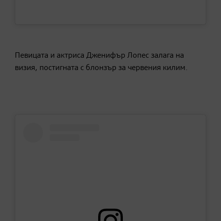
Певицата и актриса Дженифър Лопес залага на
визия, постигната с блонзър за червения килим.