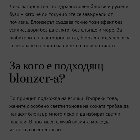
Леко загорял тен със здравословен блясък и румени
бузи – като че ли току-що сте се завърнали от
почивка. Блонзерът създава точно този ефект без
усилие, дори без да е лято, без слънце и море. За
любителите на автобронзанта, blonzer е идеален и за
съчетаване на цвета на лицето с този на тялото.
За кого е подходящ
blonzer-a?
По принцип подхожда на всички. Въпреки това,
жените с особено светли тонове на кожата трябва да
нанасят блонзър много леко и да избират светли
нюанси. В противен случай визията може да
изглежда неестествено.