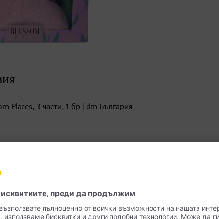
вия
 Places, 3 части, 1 бр | dm България