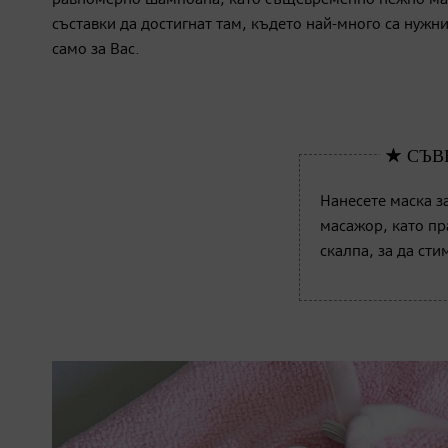
равномерно шампоана, като същевременно нежно мас
съставки да достигнат там, където най-много са нужн
само за Вас.
Нанесете маска з
масажор, като пр
скалпа, за да ст