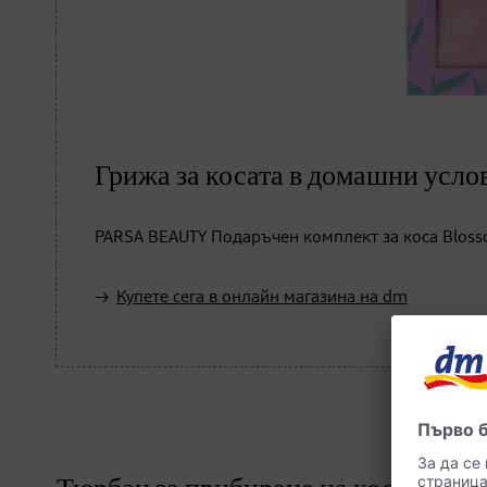
Грижа за косата в домашни усло
PARSA BEAUTY Подаръчен комплект за коса Blossom
Купете сега в онлайн магазина на dm