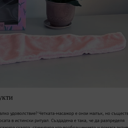
укти
 малко удоволствие? Четката-масажор е онзи малък, но същест
ата в истински ритуал. Създадена e така, че да разпределя