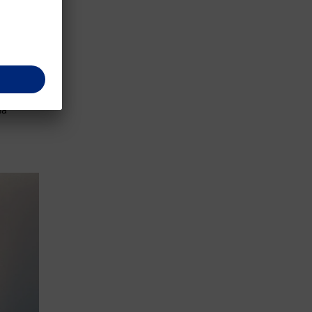
биращ
те на
на