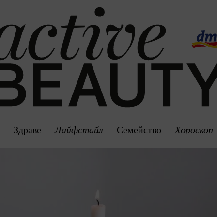
а
Здраве
Лайфстайл
Семейство
Хороскоп