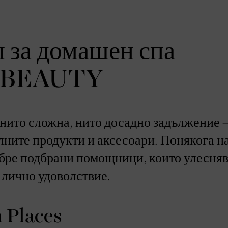
 за домашен спа
A BEAUTY
е нито сложна, нито досадно задължение 
лните продукти и аксесоари. Понякога н
обре подбрани помощници, които улесняв
 лично удоволствие.
 Places