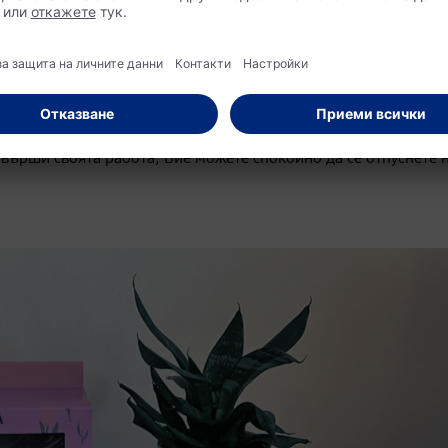
а коса, време е да промените това! Изработен от мек и абсор
ната грижа за косата Ви по-лесна и щадяща – просто увивате,
 си правите маска или терапия за коса. Освен това абсорбира
 А най-хубавото? Косата изсъхва естествено, без да я подлага
ърши своята работа, Вие можете спокойно да се отпуснете 