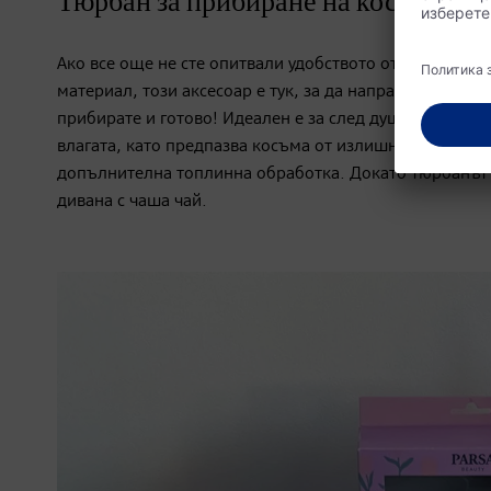
Тюрбан за прибиране на косата
Ако все още не сте опитвали удобството от тюрбана з
материал, този аксесоар е тук, за да направи ежеднeв
прибирате и готово! Идеален е за след душ или докато
влагата, като предпазва косъма от излишно накъсване.
допълнителна топлинна обработка. Докато тюрбанът в
дивана с чаша чай.