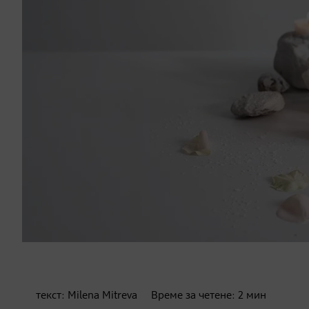
текст:
Milena Mitreva
Време за четене:
2
мин