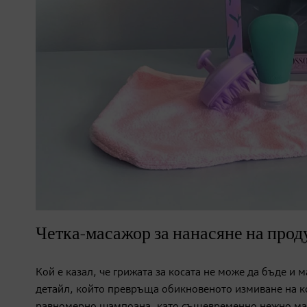
Четка-масажор за нанасяне на прод
Кой е казал, че грижата за косата не може да бъде и
детайл, който превръща обикновеното измиване на кос