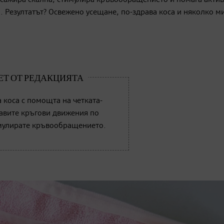
ажира скалпа, стимулира кръвообращението и помага акти
и. Резултатът? Освежено усещане, по-здрава коса и няколко м
а коса с помощта на четката-
авите кръгови движения по
имулирате кръвообращението.