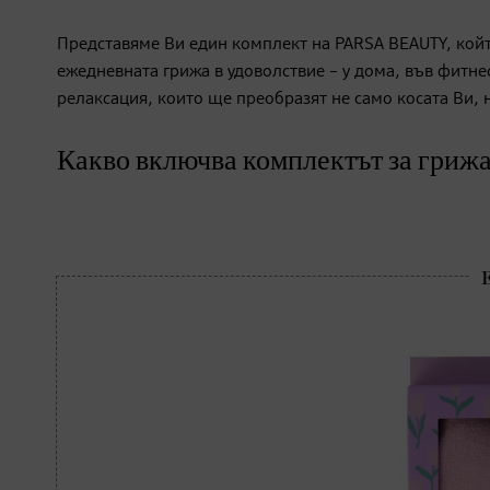
Представяме Ви един комплект на PARSA BEAUTY, кой
ежедневната грижа в удоволствие – у дома, във фитнес
релаксация, които ще преобразят не само косата Ви, 
Какво включва комплектът за грижа