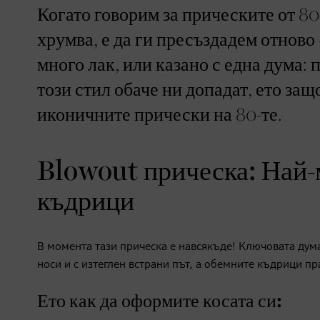
Когато говорим за прическите от 80
хрумва, е да ги пресъздадем отново
много лак, или казано с една дума:
този стил обаче ни допадат, ето за
иконичните прически на 80-те.
Blowout прическа: Най-
къдрици
В момента тази прическа е навсякъде! Ключовата дума
носи и с изтеглен встрани път, а обемните къдрици пр
Ето как да оформите косата си: