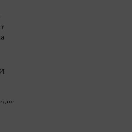
о
от
на
и
е да се