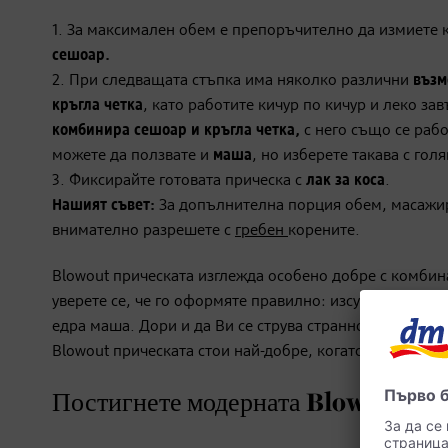
1. За максимален обем е препоръчително да измиете к
сешоар.
2. При следващата стъпка има няколко различни
възм
кръгла
четка
, като работите кичур по кичур и леко за
комбинира сешоар и кръгла четка,
с него също се рабо
можете да ползвате и
маша
, но изберете такава с гол
3. Фиксирайте готовата прическа с
лак за коса
.
Нашият съвет:
За допълнителна порция обем, масаж
внимателно разрешете с
гребен
корените.
Blowout прическата изглежда особено добре с комбина
уверете се, че го оформяте правилно: изсушете го
в п
едра маша. Дори и да Ви се струва странно, така бре
Blowout прическата стои най-добре, когато косата е п
Постигнете модерната Blowout прич