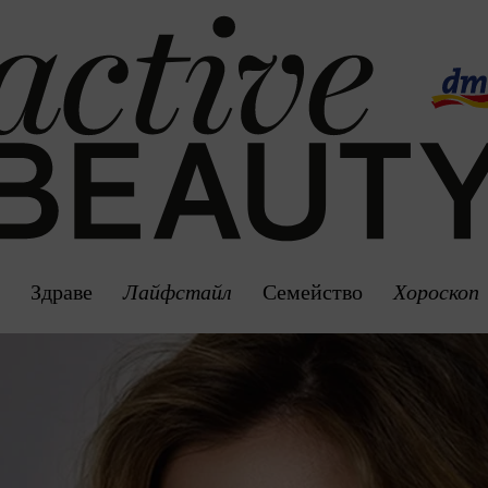
а
Здраве
Лайфстайл
Семейство
Хороскоп