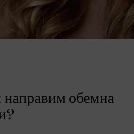
и направим обемна
ци?