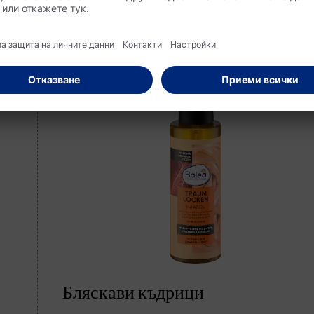
Бляскави къдрици