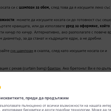
осата си с
шампоан за обем,
след това да я изсушите леко със
ожности
: можете да изсушите косата си до готовност със сеш
въртате краищата, или да използвате
уред за оформяне, който
ти кичур по кичур. Алтернативно, ако разполагате с повече в
ям диаметър, за да станат и къдриците едри, а не дребни.
ирайте
сух шампоан
в скалпа, след като изсушите косата си и
ция с рехав (curtain bang)
бритон
. Ако бретонът Ви е по-дълъ
осока към челото
с кръгла четка/четка с горещ въздух или го на
тонът ще пада красиво, очертавайки лицето Ви.
одстригана на етажи – така обемът се задържа най-много врем
еска от 80-те с тези продукти от dm: