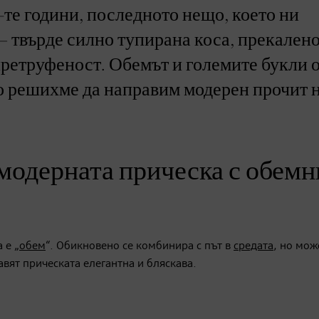
-те години, последното нещо, което ни
 – твърде силно тупирана коса, прекален
 претруфеност. Обемът и големите букли 
що решихме да направим модерен прочит 
модерната прическа с обемн
 е „
обем
“. Обикновено се комбинира с път в
средата
, но мож
авят прическата елегантна и бляскава.