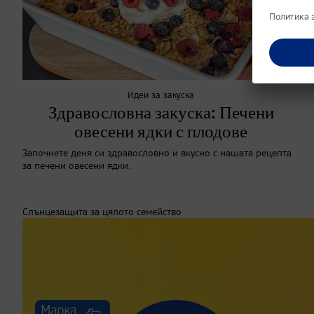
Идеи за закуска
Здравословна закуска: Печени
овесени ядки с плодове
Започнете деня си здравословно и вкусно с нашата рецепта
за печени овесени ядки.
Слънцезащита за цялото семейство