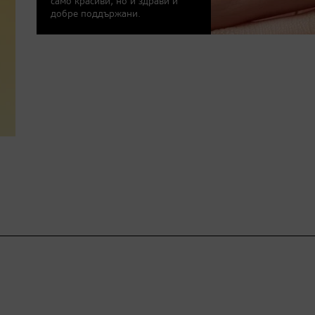
само красиви, но и здрави и
добре поддържани.