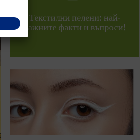
Текстилни пелени: най-
важните факти и въпроси!