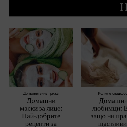
Н
Допълнителна грижа
Колко е сладкооо
Домашни
Домашн
маски за лице:
любимци: 
Най-добрите
защо ни пра
рецепти за
щастливи