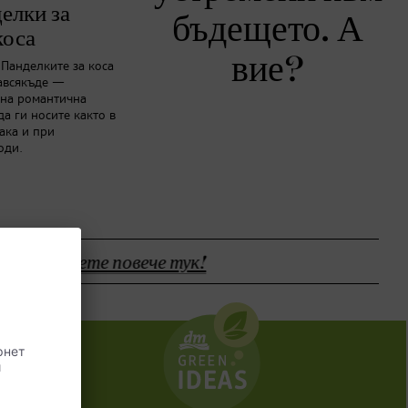
елки за
бъдещето. А
коса
вие?
 Панделките за коса
навсякъде —
мна романтична
да ги носите както в
ака и при
оди.