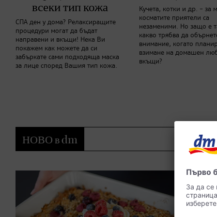
всеки тип кожа
Кучета, котки и др. – за
косматите приятели са
СПА ден у дома? Релаксиращите
незаменими. Но защо е т
процедури могат да бъдат
какво трябва да обърнет
направени и вкъщи! Нека Ви
внимание, когато плани
покажем как можете да си
взимане на домашен лю
забъркате сами подходяща маска
вкъщи?
за лице според Вашия тип кожа.
НОВО в dm
Всяка покупка Ви носи повече с dm ло