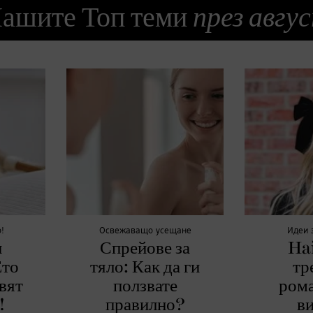
ашите Топ теми
през авгу
!
Освежаващо усещане
Идеи 
и
Спрейове за
Ha
Ето
тяло: Как да ги
тр
вят
ползвате
ром
!
правилно?
ви