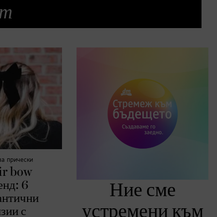
ст
за прически
ir bow
енд: 6
Ние сме
антични
устремени към
зии с