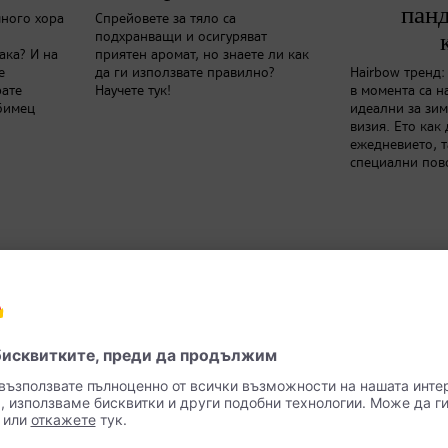
панд
 много хора
Спрейовете за тяло са
подхранващи и осигуряват
ака? И на
приятен аромат, но знаете ли как
е
да ги използвате правилно?
Hairbow тренд:
рате
Научете тук!
в момента са 
бимец
идеални за зи
визия. Ето как 
ежедневието, т
специални пов
ялност в Моят dm-App ->
Научете повече тук!