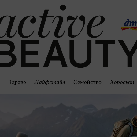
Здраве
Лайфстайл
Семейство
Хороскоп