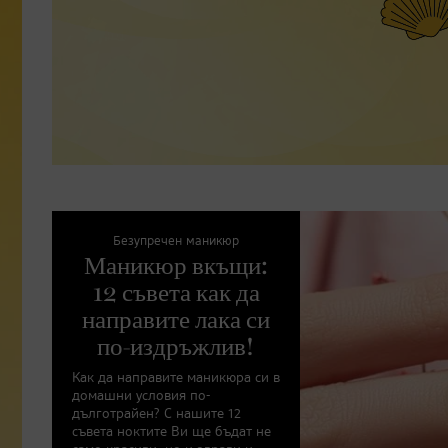
Безупречен маникюр
Маникюр вкъщи:
12 съвета как да
направите лака си
по-издръжлив!
Как да направите маникюра си в
домашни условия по-
дълготрайен? С нашите 12
съвета ноктите Ви ще бъдат не