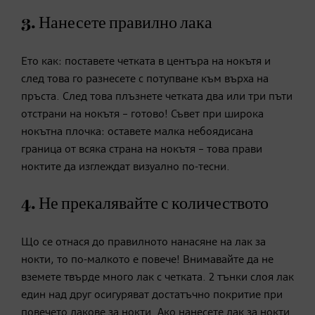
3. Нанесете правилно лака
Ето как: поставете четката в центъра на нокътя и
след това го разнесете с потупване към върха на
пръста. След това плъзнете четката два или три пъти
отстрани на нокътя – готово! Съвет при широка
нокътна плочка: оставете малка небоядисана
граница от всяка страна на нокътя – това прави
ноктите да изглеждат визуално по-тесни.
4. Не прекалявайте с количеството
Що се отнася до правилното нанасяне на лак за
нокти, то по-малкото е повече! Внимавайте да не
вземете твърде много лак с четката. 2 тънки слоя лак
един над друг осигуряват достатъчно покритие при
повечето лакове за нокти. Ако нанесете лак за нокти