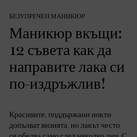
БЕЗУПРЕЧЕН МАНИКЮР
Маникюр вкъщи:
12 съвета как да
направите лака си
по-издръжлив!
Красивите, поддържани нокти
допълват визията, но лакът често
се обелва само след няколко дни. С