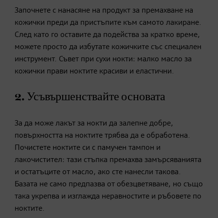
Започнете с нанасяне на продукт за премахване на
кожички преди да пристъпите към самото лакиране.
След като го оставите да подейства за кратко време,
можете просто да избутате кожичките със специален
инструмент. Съвет при сухи нокти: малко масло за
кожички прави ноктите красиви и еластични.
2. Усъвършенствайте основата
За да може лакът за нокти да залепне добре,
повърхността на ноктите трябва да е обработена.
Почистете ноктите си с памучен тампон и
лакочистител: тази стъпка премахва замърсяванията
и остатъците от масло, ако сте нанесли такова.
Базата не само предпазва от обезцветяване, но също
така укрепва и изглажда неравностите и ръбовете по
ноктите.