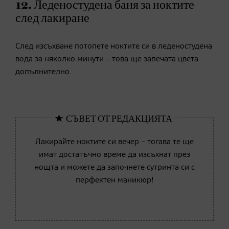
12. Леденостудена баня за ноктите
след лакиране
След изсъхване потопете ноктите си в леденостудена
вода за няколко минути – това ще запечата цвета
допълнително.
Лакирайте ноктите си вечер – тогава те ще
имат достатъчно време да изсъхнат през
нощта и можете да започнете сутринта си с
перфектен маникюр!