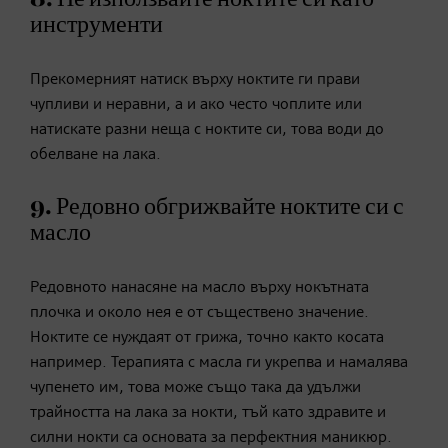
инструменти
Прекомерният натиск върху ноктите ги прави
чупливи и неравни, а и ако често чоплите или
натискате разни неща с ноктите си, това води до
обелване на лака.
9. Редовно обгрижвайте ноктите си с
масло
Редовното нанасяне на масло върху нокътната
плочка и около нея е от съществено значение.
Ноктите се нуждаят от грижа, точно както косата
например. Терапията с масла ги укрепва и намалява
чупенето им, това може също така да удължи
трайността на лака за нокти, тъй като здравите и
силни нокти са основата за перфектния маникюр.