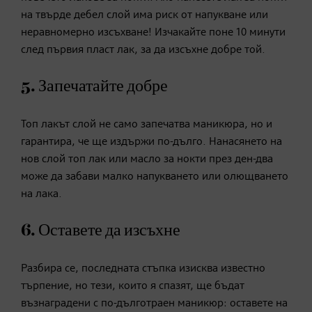
на твърде дебел слой има риск от напукване или
неравномерно изсъхване! Изчакайте поне 10 минути
след първия пласт лак, за да изсъхне добре той.
5. Запечатайте добре
Топ лакът слой не само запечатва маникюра, но и
гарантира, че ще издържи по-дълго. Нанасянето на
нов слой топ лак или масло за нокти през ден-два
може да забави малко напукването или олющването
на лака.
6. Оставете да изсъхне
Разбира се, последната стъпка изисква известно
търпение, но тези, които я спазят, ще бъдат
възнаградени с по-дълготраен маникюр: оставете на