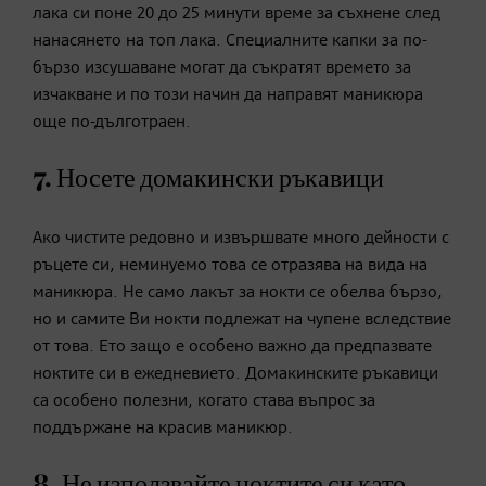
лака си поне 20 до 25 минути време за съхнене след
нанасянето на топ лака. Специалните капки за по-
бързо изсушаване могат да съкратят времето за
изчакване и по този начин да направят маникюра
още по-дълготраен.
7. Носете домакински ръкавици
Ако чистите редовно и извършвате много дейности с
ръцете си, неминуемо това се отразява на вида на
маникюра. Не само лакът за нокти се обелва бързо,
но и самите Ви нокти подлежат на чупене вследствие
от това. Ето защо е особено важно да предпазвате
ноктите си в ежедневието. Домакинските ръкавици
са особено полезни, когато става въпрос за
поддържане на красив маникюр.
8. Не използвайте ноктите си като