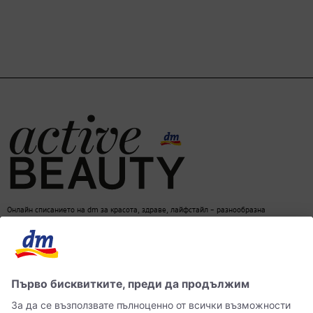
Онлайн списанието на dm за красота, здраве, лайфстайл – разнообразна
информация за един балансиран начин на живот