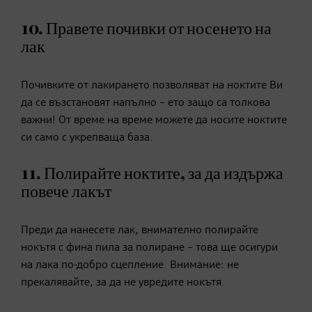
10. Правете почивки от носенето на
лак
Почивките от лакирането позволяват на ноктите Ви
да се възстановят напълно – ето защо са толкова
важни! От време на време можете да носите ноктите
си само с укрепваща база.
11. Полирайте ноктите, за да издържа
повече лакът
Преди да нанесете лак, внимателно полирайте
нокътя с фина пила за полиране – това ще осигури
на лака по-добро сцепление. Внимание: не
прекалявайте, за да не увредите нокътя.