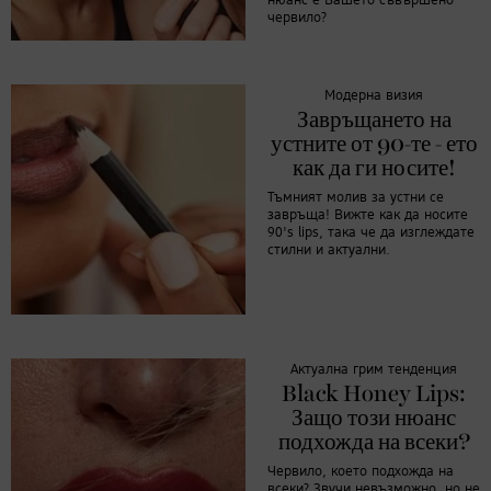
нюанс е Вашето съвършено
червило?
Модерна визия
Завръщането на
устните от 90-те - ето
как да ги носите!
Тъмният молив за устни се
завръща! Вижте как да носите
90's lips, така че да изглеждате
стилни и актуални.
Актуална грим тенденция
Black Honey Lips:
Защо този нюанс
подхожда на всеки?
Червило, което подхожда на
всеки? Звучи невъзможно, но не