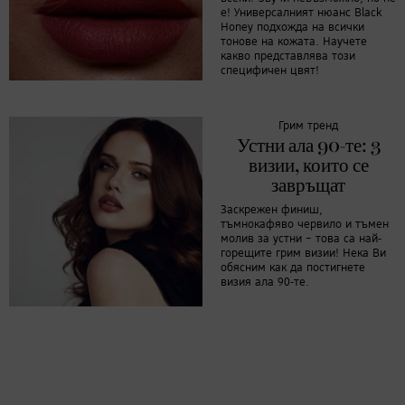
е! Универсалният нюанс Black
Honey подхожда на всички
тонове на кожата. Научете
какво представлява този
специфичен цвят!
Грим тренд
Устни ала 90-те: 3
визии, които се
завръщат
Заскрежен финиш,
тъмнокафяво червило и тъмен
молив за устни – това са най-
горещите грим визии! Нека Ви
обясним как да постигнете
визия ала 90-те.