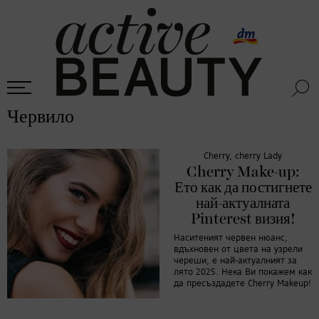
Червило
Cherry, cherry Lady
Cherry Make-up:
Ето как да постигнете
най-актуалната
Pinterest визия!
Наситеният червен нюанс,
вдъхновен от цвета на узрели
череши, е най-актуалният за
лято 2025. Нека Ви покажем как
да пресъздадете Cherry Makeup!