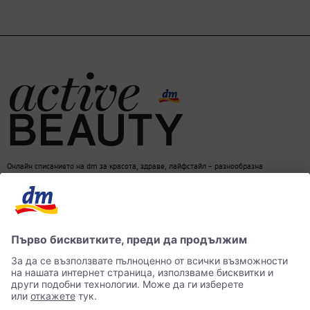
Онлайн списанието на dm за красота, здраве, лайфстайл – разнообразна
информация за един балансиран начин на живот