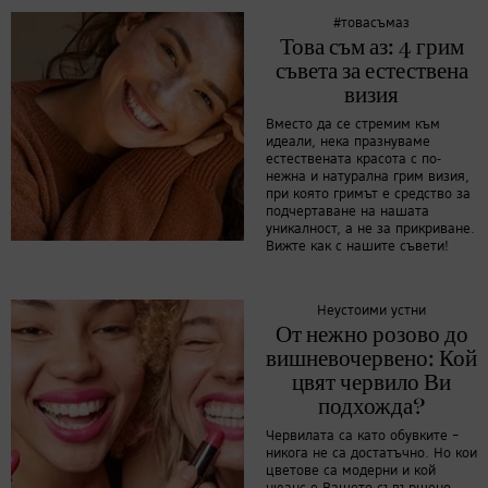
#товасъмаз
Това съм аз: 4 грим
съвета за естествена
визия
Вместо да се стремим към
идеали, нека празнуваме
естествената красота с по-
нежна и натурална грим визия,
при която гримът е средство за
подчертаване на нашата
уникалност, а не за прикриване.
Вижте как с нашите съвети!
Неустоими устни
От нежно розово до
вишневочервено: Кой
цвят червило Ви
подхожда?
Червилата са като обувките –
никога не са достатъчно. Но кои
цветове са модерни и кой