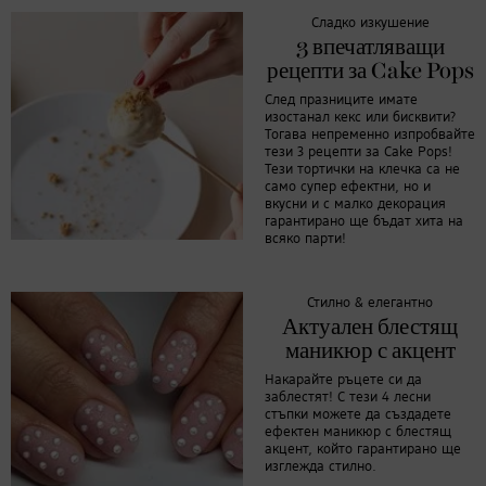
Сладко изкушение
3 впечатляващи
рецепти за Cake Pops
След празниците имате
изостанал кекс или бисквити?
Тогава непременно изпробвайте
тези 3 рецепти за Cake Pops!
Тези тортички на клечка са не
само супер ефектни, но и
вкусни и с малко декорация
гарантирано ще бъдат хита на
всяко парти!
Стилно & елегантно
Актуален блестящ
маникюр с акцент
Накарайте ръцете си да
заблестят! С тези 4 лесни
стъпки можете да създадете
ефектен маникюр с блестящ
акцент, който гарантирано ще
изглежда стилно.