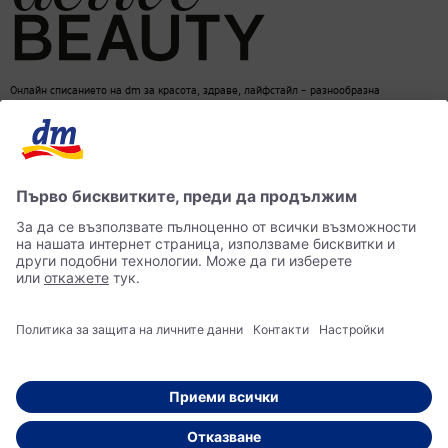
Онлайн списанието на dm за красота, здраве, лайфстайл – разнообразна
информация за един балансиран начин на живот
dm онлайн магазин
Контакти
Лични данни
достъпност
Становище за употреба на изкуствен интелект (ИИ)
© 2026 dm България ЕООД Моят магазин за козметика, парфюмерия, бебешки
продукти, здравословно хранене, стоки за дома, храна за домашни любимци и много
други.