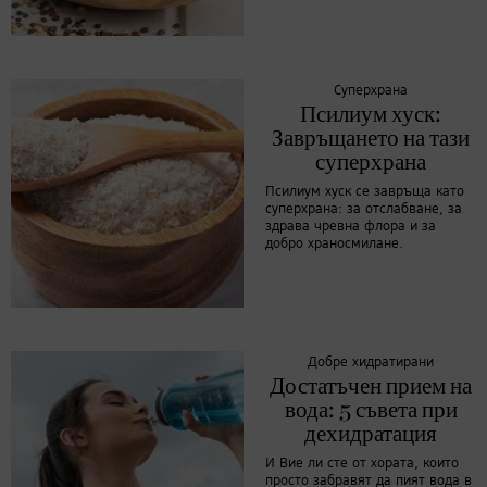
Суперхрана
Псилиум хуск:
Завръщането на тази
суперхрана
Псилиум хуск се завръща като
суперхрана: за отслабване, за
здрава чревна флора и за
добро храносмилане.
Добре хидратирани
Достатъчен прием на
вода: 5 съвета при
дехидратация
И Вие ли сте от хората, които
просто забравят да пият вода в