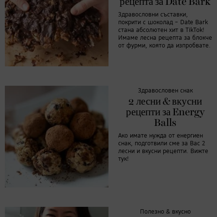
рецепта за Date Bark
Здравословни съставки,
покрити с шоколад – Date Bark
стана абсолютен хит в TikTok!
Имаме лесна рецепта за блокче
от фурми, която да изпробвате.
Здравословен снак
2 лесни & вкусни
рецепти за Energy
Balls
Ако имате нужда от енергиен
снак, подготвили сме за Вас 2
лесни и вкусни рецепти. Вижте
тук!
Полезно & вкусно