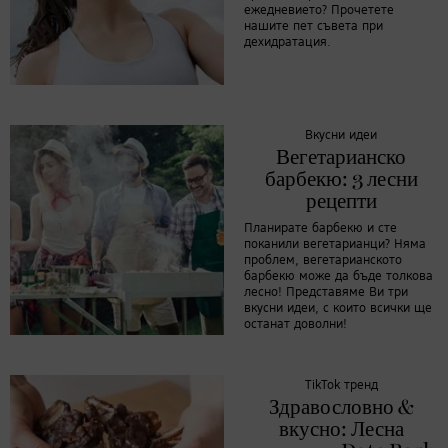
ежедневието? Прочетете
нашите пет съвета при
дехидратация.
Вкусни идеи
Вегетарианско
барбекю: 3 лесни
рецепти
Планирате барбекю и сте
поканили вегетарианци? Няма
проблем, вегетарианското
барбекю може да бъде толкова
лесно! Представяме Ви три
вкусни идеи, с които всички ще
останат доволни!
TikTok тренд
Здравословно &
вкусно: Лесна