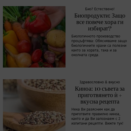
Био? Естествено!
Биопродукти: Защо
все повече хора ги
избират?
Биологичното производство
процъфтява: Обясняваме защо
биологичните храни са полезни
както за хората, така и за
околната среда.
Здравословно & вкусно
Киноа: 10 съвета за
приготвянето ѝ +
вкусна рецепта
Нека Ви разясним как да
приготвите правилно киноа,
както и да Ви запознаем с 2
изпитани рецепти. Вижте тук!