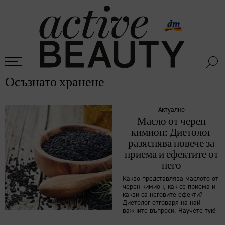
Осъзнато хранене
Актуално
Масло от черен
кимион: Диетолог
разяснява повече за
приема и ефектите от
него
Какво представлява маслото от
черен кимион, как се приема и
какви са неговите ефекти?
Диетолог отговаря на най-
важните въпроси. Научете тук!