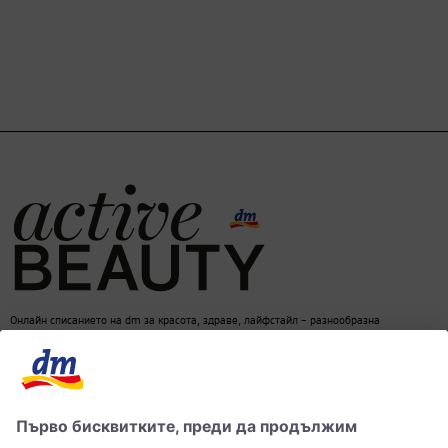
Онлайн списанието на dm за красота, здраве, лайфстайл – разнообразна
информация за един балансиран начин на живот