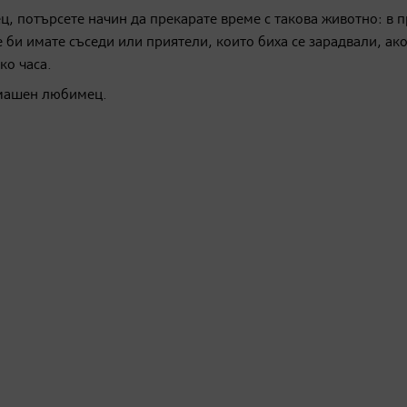
, потърсете начин да прекарате време с такова животно: в 
 би имате съседи или приятели, които биха се зарадвали, ако
ко часа.
омашен любимец.