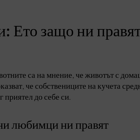
 Ето защо ни правя
отните са на мнение, че животът с дом
азват, че собствениците на кучета сред
г приятел до себе си.
ни любимци ни правят