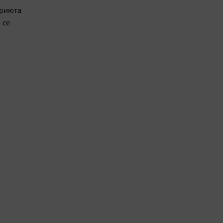
приюта
 се