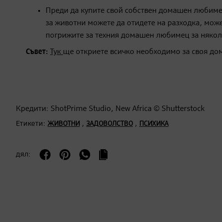
Преди да купите свой собствен домашен любимец
за животни можете да отидете на разходка, може
погрижите за техния домашен любимец за някол
Съвет:
Тук
ще откриете всичко необходимо за своя д
Кредити: ShotPrime Studio, New Africa © Shutterstock
Етикети:
,
,
ЖИВОТНИ
ЗАДОВОЛСТВО
ПСИХИКА
дял: