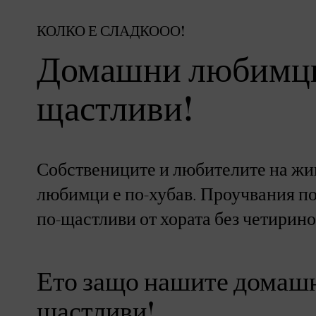
КОЛКО Е СЛАДКООО!
Домашни любимци:
щастливи!
Собствениците и любителите на жив
любимци е по-хубав. Проучвания пок
по-щастливи от хората без четирино
Ето защо нашите домаш
щастливи!