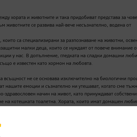
ежду хората и животните и така придобиват представа за чо
ъм животните се развива най-вече несъзнателно, водена от
 които са специализирани за разпознаване на животни, осве
ззащитни малки деца, които се нуждаят от повече внимание о
акции у нас. В допълнение, гледката на сладки домашни люб
също е известен като хормон на любовта.
 всъщност не се основава изключително на биологични про
ват нашите емоции и съзнателно ни утешават, когато сме тъжн
-здравословен начин на живот, като принуждават собствени
ане на котешката тоалетна. Хората, които имат домашен люби
 тревожни, самотни или депресирани.
, на които трябва да се обърне внимание, за да могат да жи
леждат, важно е преди да ги закупите да се информирате пов
анизира ежедневието Ви с още един член на семейството.