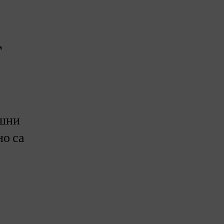
т
ашни
но са