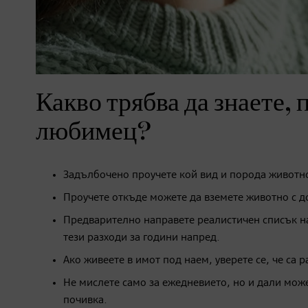
Какво трябва да знаете, 
любимец?
Задълбочено проучете кой вид и порода животно
Проучете откъде можете да вземете животно с д
Предварително направете реалистичен списък на
тези разходи за години напред.
Ако живеете в имот под наем, уверете се, че с
Не мислете само за ежедневието, но и дали може
почивка.