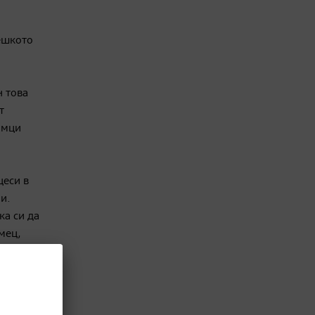
вешкото
н това
т
имци
цеси в
и.
ка си да
мец,
веят по
ече за