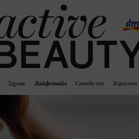
Здраве
Лайфстайл
Семейство
Хороскоп