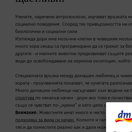
Учените, наречени антрозоолози, изучават връзката м
социално поведение. Според тях привързаността ни к
биологични и социални сили.
Изглежда дори има мозъчни клетки в човешкия мозък,
много хора сякаш са програмирани да се грижат за бе
другите - и малките животни предизвикват същите ре
води до освобождаване на хормона окситоцин, който 
Специалната връзка между домашен любимец и човека
хората - проучванията показват, че кучетата разпозна
Много домашни любимци насърчават към водене на по
спортува
по някакъв начин - дори ако това е почиств
също се чувстват по-„нужни“ и като цяло са по-малко
Внимание:
Животните имат много и често сложни нужди
подходящ за вида си начин.
Колкото и гальовни да изг
тях и да помислите реално как и дали може да се орг