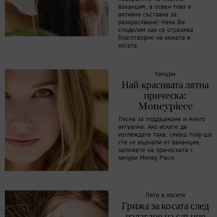
ваканция, а освен това е
активна съставка за
разкрасяване! Нека Ви
споделим как се отразява
благотворно на кожата и
косата.
Кичури
Най-красивата лятна
прическа:
Moneypiece
Лесна за поддържане и много
актуална: Ако искате да
изглеждате така, сякаш току-що
сте се върнали от ваканция,
заложете на прическата с
кичури Money Piece.
Лято в косите
Грижа за косата след
излагане на слънце