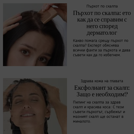
Пърхот по скалпа
Пърхот по скалпа: ето
как да се справим с
него според
дерматолог
Какво помага срещу пърхот по
скалпа? Експерт обяснява
всички факти за пърхота и дава
съвети как да го избегнем.
Здрава кожа на главата
Ексфолиант за скалп:
Защо е необходим?
Пилинг на скалпа за здрав
скалп и красива коса: С тези
съвети пърхотът, сърбежът и
мазният скалп ще останат в
миналото.