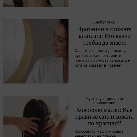
Любопитно
Протеини в грижата
за косата: Ето какво
трябва да знаете
От фитнес залата до beauty
рутината: как протеините
помагат в грижата за косата и
кога се оказват в повече?
Мултифункционално
приложение
Кокосово масло: Как
прави косата и кожата
по-красиви?
Кокосовото масло мирише
невероятно на плажна