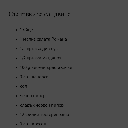
Съставки за сандвича
1 яйце
1 малка салата Романа
1/2 връзка див лук
1/2 връзка магданоз
100 g кисели краставички
3 с.л. каперси
сол
черен пипер
сладък червен пипер
12 филии тостерен хляб
3 с.л. кресон