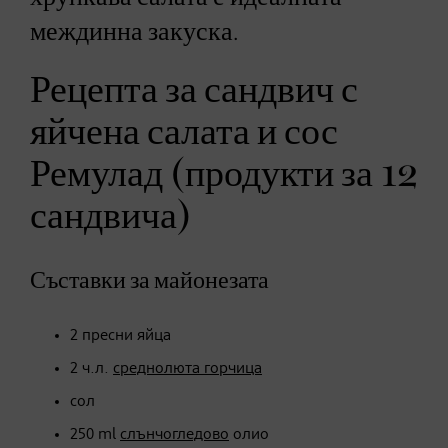
междинна закуска.
Рецепта за сандвич с
яйчена салата и сос
Ремулад (продукти за 12
сандвича)
Съставки за майонезата
2 пресни яйца
2 ч.л.
среднолюта горчица
сол
250 ml
слънчогледово
олио