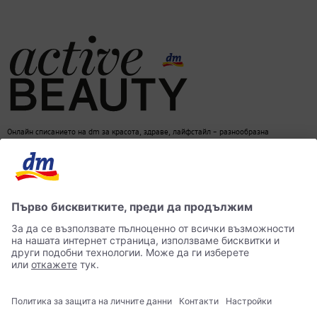
Онлайн списанието на dm за красота, здраве, лайфстайл – разнообразна
информация за един балансиран начин на живот
dm онлайн магазин
Контакти
Лични данни
достъпност
Становище за употреба на изкуствен интелект (ИИ)