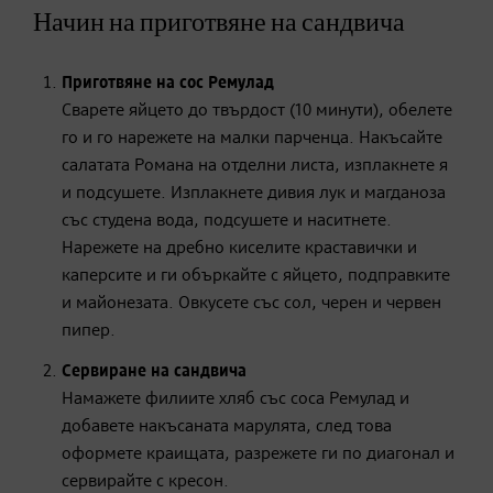
Начин на приготвяне на сандвича
Приготвяне на сос Ремулад
Сварете яйцето до твърдост (10 минути), обелете
го и го нарежете на малки парченца. Накъсайте
салатата Романа на отделни листа, изплакнете я
и подсушете. Изплакнете дивия лук и магданоза
със студена вода, подсушете и наситнете.
Нарежете на дребно киселите краставички и
каперсите и ги объркайте с яйцето, подправките
и майонезата. Овкусете със сол, черен и червен
пипер.
Сервиране на сандвича
Намажете филиите хляб със соса Ремулад и
добавете накъсаната марулята, след това
оформете краищата, разрежете ги по диагонал и
сервирайте с кресон.