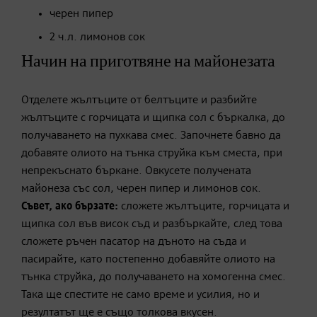
черен пипер
2 ч.л. лимонов сок
Начин на приготвяне на майонезата
Отделете жълтъците от белтъците и разбийте
жълтъците с горчицата и щипка сол с бъркалка, до
получаването на пухкава смес. Започнете бавно да
добавяте олиото на тънка струйка към сместа, при
непрекъснато бъркане. Овкусете получената
майонеза със сол, черен пипер и лимонов сок.
Съвет, ако бързате:
сложете жълтъците, горчицата и
щипка сол във висок съд и разбъркайте, след това
сложете ръчен пасатор на дъното на съда и
пасирайте, като постепенно добавяйте олиото на
тънка струйка, до получаването на хомогенна смес.
Така ще спестите не само време и усилия, но и
резултатът ще е също толкова вкусен.