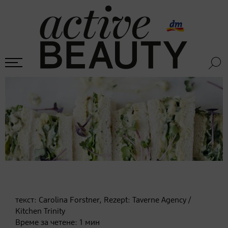
текст:
Carolina Forstner, Rezept: Taverne Agency /
Kitchen Trinity
Време за четене:
1
мин