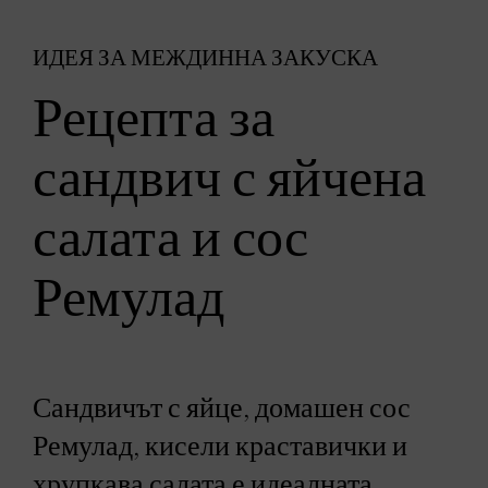
ИДЕЯ ЗА МЕЖДИННА ЗАКУСКА
Рецепта за
сандвич с яйчена
салата и сос
Ремулад
Сандвичът с яйце, домашен сос
Ремулад, кисели краставички и
хрупкава салата е идеалната