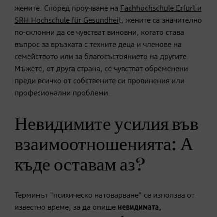
жените. Според проучване на
Fachhoc
hschule Erfurt и
SRH Hochschule für Gesundhei
t, жените са значително
по-склонни да се чувстват виновни, когато става
въпрос за връзката с техните деца и членове на
семейството или за благосъстоянието на другите.
Мъжете, от друга страна, се чувстват обременени
преди всичко от собствените си провинения или
професионални проблеми.
Невидимите усилия във
взаимоотношенията: А
къде оставам аз?
Терминът "психическо натоварване" се използва от
известно време, за да опише
невидимата,