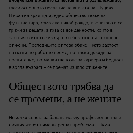
емоционално жените са постоянно на разположение
,
гласи основното послание на книгата на Шуцбах.
В края на краищата, едно общество може да
функционира, само ако някой ражда, възпитава и се
грижи за децата, а това са все дейности, които в
частния сектор се извършват без заплата– основно
от жени. Последиците от това обаче – като заетост
на непълно работно време, по-ниски доходи за
препитание, по-малки шансове за кариера и бедност
в зряла възраст – се поемат изцяло от жените.
Обществото трябва да
се промени, а не жените
Няколко съвета за баланс между професионалния и
личния живот няма да решат проблема. "Няма
програма от дванадесет стъпки и няма нова диета