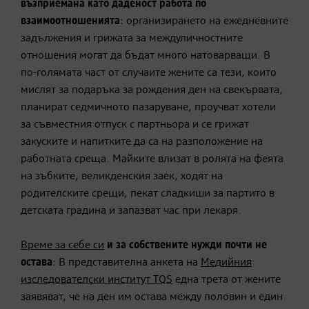
възприемана като даденост работа по
взаимоотношенията
: организирането на ежедневните
задължения и грижата за междуличностните
отношения могат да бъдат много натоварващи. В
по-голямата част от случаите жените са тези, които
мислят за подаръка за рождения ден на свекървата,
планират седмичното пазаруване, проучват хотели
за съвместния отпуск с партньора и се грижат
закуските и напитките да са на разположение на
работната среща. Майките влизат в ролята на феята
на зъбките, великденския заек, ходят на
родителските срещи, пекат сладкиши за партито в
детската градина и запазват час при лекаря.
Време за себе си
и
за собствените нужди почти не
остава
: В представителна анкета на
Медийния
изследователски институт TQS
една трета от жените
заявяват, че на ден им остава между половин и един