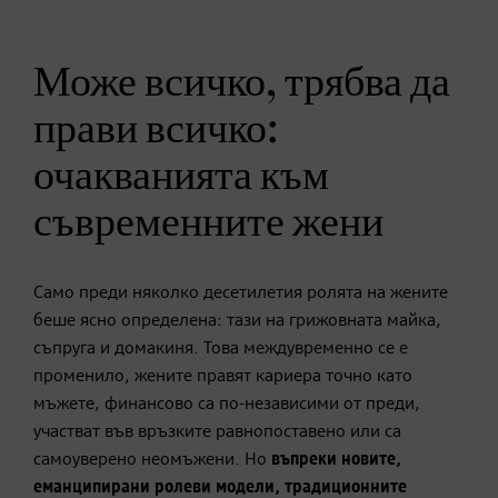
Може всичко, трябва да
прави всичко:
очакванията към
съвременните жени
Само преди няколко десетилетия ролята на жените
беше ясно определена: тази на грижовната майка,
съпруга и домакиня. Това междувременно се е
променило, жените правят кариера точно като
мъжете, финансово са по-независими от преди,
участват във връзките равнопоставено или са
самоуверенo неомъжени. Но
въпреки новите,
еманципирани ролеви модели, традиционните