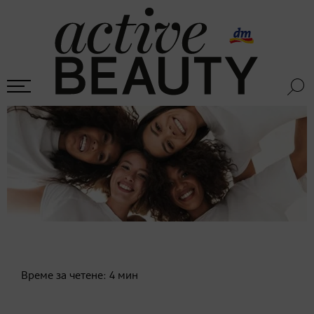
Време за четене:
4
мин