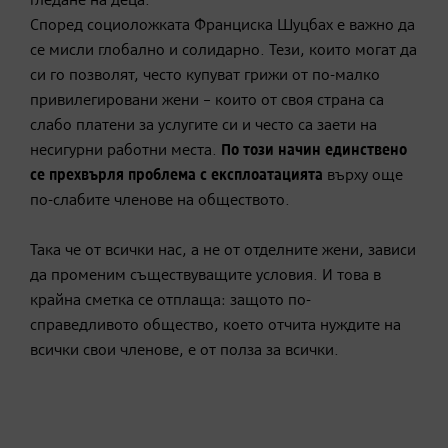
гледане на деца.
Според социоложката Франциска Шуцбах е важно да
се мисли глобално и солидарно. Тези, които могат да
си го позволят, често купуват грижи от по-малко
привилегировани жени – които от своя страна са
слабо платени за услугите си и често са заети на
несигурни работни места.
По този начин единствено
се прехвърля проблема с експлоатацията
върху още
по-слабите членове на обществото.
Така че от всички нас, а не от отделните жени, зависи
да променим съществуващите условия. И това в
крайна сметка се отплаща: защото по-
справедливото общество, което отчита нуждите на
всички свои членове, е от полза за всички.