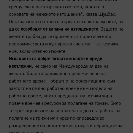
срещу експлоататорската система, която е в
основата на женското изтощение", казва Шуцбах.
Осъзнаването на това е първата стъпка за жените, за
да се освободят от капана на изтощението
. Защото не
жените трябва да се променят, а политическата,
икономическата и културната система – т.е. всички
ние, включително мъжете.
Исканията са добре познати и както и преди
неотложни
, не само на Международния ден на
жената: било то радикално преосмисляне на
работното време – обратно на ориентацията към
заетост на пълно работно време към модели на
работно време, които предлагат на всички хора
повече времеви ресурси за полагане на грижи. Било
то чрез оценяване на неплатената до сега работа за
полагане на грижи или чрез по-справедливо
разпределяне на родителския отпуск и периодите за