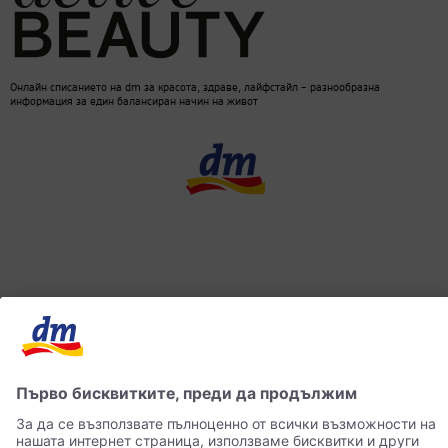
Онлайн списанието на dm за красота, здраве, лайфстайл – разнообразна
информация за един балансиран начин на живот
dm онлайн магазин
Контакти
Лични данни
достъпност
Становище за употреба на изкуствен интелект (ИИ)
© 2026 dm България ЕООД Моят магазин за козметика, парфюмерия, бебешки
продукти, здравословно хранене, стоки за дома, храна за домашни любимци и много
други.