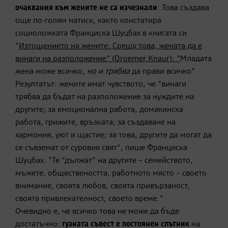
очаквания към жените не са изчезнали
. Това създава
още по-голям натиск, както констатира
социоложката Франциска Шуцбах в книгата си
"
Изтощението на жените: Срещу това, жената да е
винаги на разположение" (Droemer Knaur): "
Младата
жена може всичко,
но и трябва
да прави всичко".
Резултатът: жените имат чувството, че "винаги
трябва да бъдат на разположение за нуждите на
другите; за емоционална работа, домакинска
работа, грижите, връзката; за създаване на
хармония, уют и щастие; за това, другите да могат да
се съвземат от суровия свят", пише Франциска
Шуцбах. "Те "дължат" на другите – семейството,
мъжете, обществеността, работното място – своето
внимание, своята любов, своята привързаност,
своята привлекателност, своето време."
Очевидно е, че всичко това не може да бъде
достатъчно:
гузната съвест е постоянен спътник
на